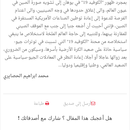
بمجرد ظهور "الكوفيد 19" في يوهان إلى تشويه صورة الصين في
عيون العالم، والى إغلاق حدودها في وجه الصينيين، والى اغتنام
الفرصة للدعوة إلى إعادة توطين الصناعات الأمريكية المستقرة في
الصين، فإنني أحببت أن أضعه جنبا إلى جنب مع الموقف الصيني
للمقارنة بينهما، وللتنبيه إلى حاجة العالم الملحّة لاستخلاص ما ينبغي
استخلاصه من محنة "الكوفيد 19" التي تسببت في توترات جيو-
سياسية حادّة على صعيد الكرة الأرضية بأسرها، وسيكون من الضروري،
بعد زوالها عاجلا أو آجلا، إعادة النظر في المعادلات الجيو-سياسية على
الصعيد العالمي، وطنيا وإقليميا ودوليا...
محمد ابراهيم الحصايري
أرسل إلى صديق
طباعة
هل أعجبك هذا المقال ؟ شارك مع أصدقائك !