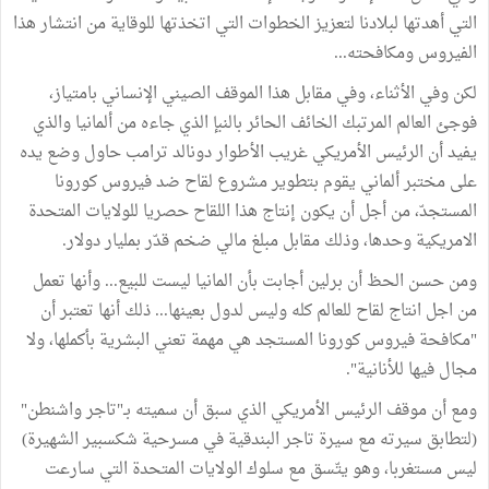
التي أهدتها لبلادنا لتعزيز الخطوات التي اتخذتها للوقاية من انتشار هذا
الفيروس ومكافحته...
لكن وفي الأثناء، وفي مقابل هذا الموقف الصيني الإنساني بامتياز،
فوجئ العالم المرتبك الخائف الحائر بالنبإ الذي جاءه من ألمانيا والذي
يفيد أن الرئيس الأمريكي غريب الأطوار دونالد ترامب حاول وضع يده
على مختبر ألماني يقوم بتطوير مشروع لقاح ضد فيروس كورونا
المستجدّ، من أجل أن يكون إنتاج هذا اللقاح حصريا للولايات المتحدة
الامريكية وحدها، وذلك مقابل مبلغ مالي ضخم قدّر بمليار دولار.
ومن حسن الحظ أن برلين أجابت بأن المانيا ليست للبيع... وأنها تعمل
من اجل انتاج لقاح للعالم كله وليس لدول بعينها... ذلك أنها تعتبر أن
"مكافحة فيروس كورونا المستجد هي مهمة تعني البشرية بأكملها، ولا
مجال فيها للأنانية".
ومع أن موقف الرئيس الأمريكي الذي سبق أن سميته بـ"تاجر واشنطن"
(لتطابق سيرته مع سيرة تاجر البندقية في مسرحية شكسبير الشهيرة)
ليس مستغربا، وهو يتّسق مع سلوك الولايات المتحدة التي سارعت