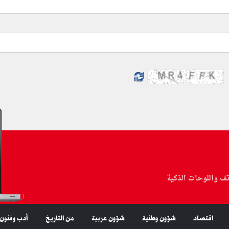
تف واللوحات الذكية
اقتصاد
شؤون وطنية
شؤون عربية
من التاريخ
أدب وفنون