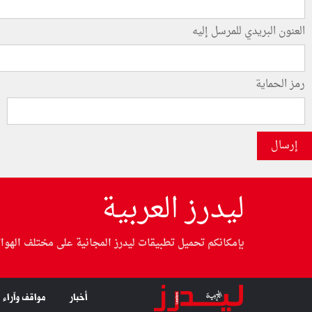
العنون البريدي للمرسل إليه
رمز الحماية
إرسال
ليدرز العربية
بإمكانكم تحميل تطبيقات ليدرز المجانية على مختلف الهوا
أخبار
مواقف وآراء