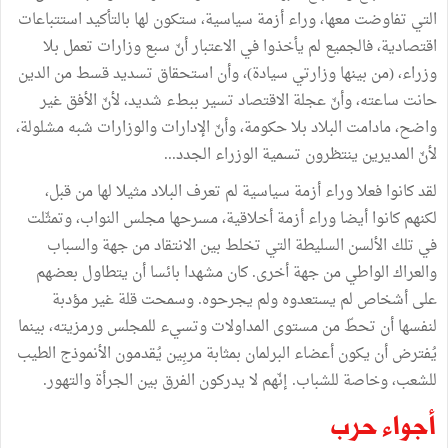
التي تفاوضت معها، وراء أزمة سياسية، ستكون لها بالتأكيد استتباعات
اقتصادية، فالجميع لم يأخذوا في الاعتبار أنّ سبع وزارات تعمل بلا
وزراء، (من بينها وزارتي سيادة)، وأن استحقاق تسديد قسط من الدين
حانت ساعته، وأنّ عجلة الاقتصاد تسير ببطء شديد، لأنّ الأفق غير
واضح، مادامت البلاد بلا حكومة، وأنّ الإدارات والوزارات شبه مشلولة،
لأنّ المديرين ينتظرون تسمية الوزراء الجدد...
لقد كانوا فعلا وراء أزمة سياسية لم تعرف البلاد مثيلا لها من قبل،
لكنهم كانوا أيضا وراء أزمة أخلاقية، مسرحها مجلس النواب، وتمثّلت
في تلك الألسن السليطة التي تخلط بين الانتقاد من جهة والسباب
والعراك الواطي من جهة أخرى. كان مشهدا بائسا أن يتطاول بعضهم
على أشخاص لم يستعدوه ولم يجرحوه. وسمحت قلة غير مؤدبة
لنفسها أن تحطّ من مستوى المداولات وتسيء للمجلس ورمزيته، بينما
يُفترض أن يكون أعضاء البرلمان بمثابة مربِين يُقدمون الأنموذج الطيب
للشعب، وخاصة للشباب. إنّهم لا يدركون الفرق بين الجرأة والتهور.
أجواء حرب