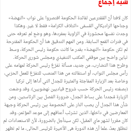
شبه إجماع
كان لافتا أنّ المُقترعين لفائدة الحكومة اقتصروا على نواب «النهضة»
وجناحها الراديكالي المُسمَى «ائتلاف الكرامة» فقط لا غير. وهكذا
وجدت نفسها محشورة في الزاوية بمفردها، وهو وضع لم تعرفه حتى
في فترات القمع السابقة. ومن المهم التدقيق هنا أنّ الحكومة المقترحة
لم تكن حكومة «النهضة» بقدر ما كانت حكومة رئيس الحركة، وسط
تباين واضح بين موقفي المكتب التنفيذي ومجلس شورى الحركة.
وطرح هذا التضارب، من جديد، مسألة تفرّغ رئيس الحركة لمهامه على
رأس مجلس النواب، أو استقالته من هذا المنصب للتفرّغ للعمل الحزبي،
وخاصة بعد الزيارة المفاجئة والمثيرة للجدل التي أداها إلى تركيا
(بصفته رئيس الحركة حسب شروح قياديين نهضويين). وقد وضعت
الزيارة مُجددا على بساط الجدل، ضرورة الفصل بين الرئاستين. ومن
شأن هذا الجدل أن يصب النار على الخصومة بين رئيس الحركة وجبهة
المعارضين في داخلها، الذين تشرئب أعناقهم إلى موعد المؤتمر، وقد
كان مقررا لشهر ماي المقبل، لكن سيتأجل بالضرورة، لأنّ الاستعدادات لم
تنطلق بعدُ، علما أنّ هذه الدورة هي الأخيرة للرئيس الحالي، ما لم تظهر