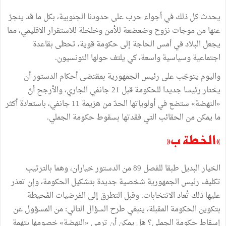
يحدث كل ذلك في أجواء حرب على حدودنا الجنوبية، بكل ما قد ينجرّ
عنها من موجات نزوح وضعضعة للأمن وخلخلة للاستقرار الاقليمي، مما
يجعل البلاد في أمس الحاجة إلى حكومة قوية، تحظى بقاعدة
اجتماعية وسياسية واسعة، كي يلتف حولها التونسيون.
واليوم يتوجّب على رئيس الجمهورية بمقتضى أحكام الدستور أن
يختار رئيسا جديدا للحكومة قبل 21 جانفي الجاري، والأرجح أنّ
«النهضة» ستضع في أولوياتها الحدّ من هزيمة 11 جانفي، باستعادة أكثر
ما يمكن من الحقائب التي فقدتها بسقوط حكومة الجملي.
«الخطة ب»
الخيار البديل طبقا للفصل 89 من الدستور خياران، وهما بالترتيب
تكليف رئيس الجمهورية شخصية جديدة بتشكيل الحكومة، وإن تعذر
عليها ذلك تُعاد الانتخابات. وقبل التطرق إلى الفرضيات المُحيطة
بتكوين الحكومة المقبلة، ينبغي طرح السؤال التالي: من المسؤول عن
إسقاط حكومة الجملي؟ هل يمكن أن ترمي «النهضة» خصومها بتهمة