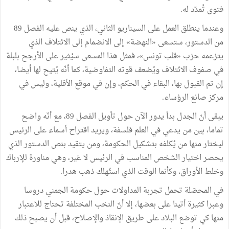
فتوى تُمدّد له.
وعندما ينطلق العمل على السيناريو الثاني، الذي ينص عليه الفصل 89
من الدستور، ستسعى «النهضة» إلى الانضمام إلى الائتلاف الذي
يتزعمه حزب «قلب تونس»، فمثل هذا المسعى سيُثير على الأرجح بلبلة
في صفوف الائتلاف ويُضعف قوته التفاوضية، كما أنّه يُتيح لها أيضا،
إن تم القبول بها، البقاء في الحكم، وإن في موقع الأقلية، وليس في
مركز صانع الرؤساء.
يبقى أنّ الجدل بدأ يدور الآن حول تأويل الفصل 89، مع أنّه واضح
تماما، بين من يدعي في العلم فلسفة، ويريد اقتراح أسماء على الرئيس
ليختار منها من يُكلفه بتشكيل الحكومة، ومن يتقيد بنص الدستور الذي
يحصر اختيار الشخص المناسب في الرئيس لا غير، وهي مناورة للإرباك
وخلط الأوراق، وكأنما الوقت الذي استُهلك ذهب هدرا.
في المحصّلة تحمل تجربة المداولات حول حكومة الجمني دروسا
وعبرا كثيرة أتينا على بعضها، إلا أنّ النخب المختلفة تحتاج للاعتبار
منها كي توضع البلاد على طريق الإنقاذ والإصلاح، قبل أن يصبح ذلك