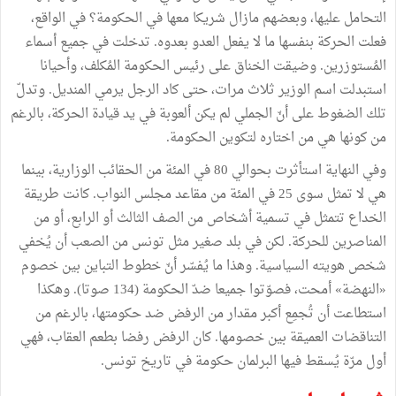
التحامل عليها، وبعضهم مازال شريكا معها في الحكومة؟ في الواقع،
فعلت الحركة بنفسها ما لا يفعل العدو بعدوه. تدخلت في جميع أسماء
المُستوزرين. وضيقت الخناق على رئيس الحكومة المُكلف، وأحيانا
استبدلت اسم الوزير ثلاث مرات، حتى كاد الرجل يرمي المنديل. وتدلّ
تلك الضغوط على أنّ الجملي لم يكن ألعوبة في يد قيادة الحركة، بالرغم
من كونها هي من اختاره لتكوين الحكومة.
وفي النهاية استأثرت بحوالي 80 في المئة من الحقائب الوزارية، بينما
هي لا تمثل سوى 25 في المئة من مقاعد مجلس النواب. كانت طريقة
الخداع تتمثل في تسمية أشخاص من الصف الثالث أو الرابع، أو من
المناصرين للحركة. لكن في بلد صغير مثل تونس من الصعب أن يُخفي
شخص هويته السياسية. وهذا ما يُفسّر أنّ خطوط التباين بين خصوم
«النهضة» أمحت، فصوّتوا جميعا ضدّ الحكومة (134 صوتا). وهكذا
استطاعت أن تُجمِع أكبر مقدار من الرفض ضد حكومتها، بالرغم من
التناقضات العميقة بين خصومها. كان الرفض رفضا بطعم العقاب، فهي
أول مرّة يُسقط فيها البرلمان حكومة في تاريخ تونس.