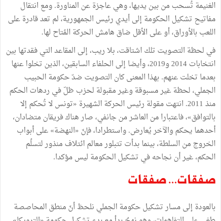
الغنيمة تُسحب من بين يديها، وهي عاجزة عن المناورة. ومع انتقال
مفاتيح تشكيل الحكومة إلى أيدي رئيس الجمهورية، لم تعد قادرة على
اللعب بالأوراق، أو على الأقل ضاق هامش الحركة المُتاح لها.
في لحظة التصويت تلك اشتاقت، بلا ريب، إلى المقاعد التي فقدتها بين
انتخابات 2014 و2019، وأيضا إلى الحلفاء السابقين، الذين تخلوا عنها
بعدما تخلت عنهم. بهذا المعنى كان التصويت ضدّ حكومة الحبيب
الجملي، لحظة غير مسبوقة وغير مقبولة لحزب ظلّ في ردهات الحكم
منذ 2011. انتهت مقولة رئيس الحركة الشهيرة «تونس لا تُحكم إلا
بالتوافق»، فاعتبارا من العاشر من جانفي، صار هناك فريقان متضادان،
أحدهما يحكم والآخر يُعارض. واستطرادا، فإنّ «النهضة» على أبواب
الخروج من السلطة، بينما بدأت تتبلور معالم ائتلاف منذور لتسلُم
الحكم، غير أن نجاحه في تشكيل الحكومة ليس مؤكدا.
صفقات... صفقات
بالعودة إلى مسار تشكيل حكومة الجملي نلحظ أنّ منطق المحاصصة
طغى على التفاهمات، وهو نهجٌ بدأ مع بدء تشكيل حكومة «الترويكا»