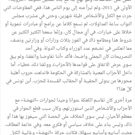
الأولى في 2011، ولم تبرأ منه إلى يوم الناس هذا. ففي المفاوضات التي
جرت مع الكتل والأشخاص طيلة شهرين، وحتى في مشرب مجلس
النواب ساعة المداولات، لم نسمع كلاما عن برامج أو مبادرات تنموية أو
خلافا على خيارات، في أي مجال كان، وإنّما سمعنا الكثير الكثير عن
شروط هذا ومطامع ذاك في الفوز بثلاث وزارات أو وزارتين ونصف،
مما انعكس في تضخم عدد الوزراء وكتاب الدولة. وفي أحد
التصريحات كان الجملي واضحا، فأكد «أننا تفاوضنا واتفقنا، ولم يبق
سوى عرض الاتفاق على قواعدها (الأحزاب)، ووثقنا ذلك خطيا». أما
داخل الأحزاب المعنية بالمشاركة في الحكومة فاندلعت حروب أهلية
محورها من يتولى الحقيبة أو الحقائب المُسندة للحزب. أين تونس في
كلّ هذا؟
مرة أخرى كان تقاسم الكعكة عنوانا وحيدا لحوارات «النهضة» مع
الأحزاب والأشخاص الذين استوزرتهم، وكان سبب قطع الحوار في
معظم الأحيان، ليس سوى الخلاف على الحصة التي سيفوز بها هذا أو
ذاك، وليس بناء على خلاف سياسي أو فكري معه. وفي خاتمة المطاف،
مضت أسابيع وأسابيع سبهللا، فكانت حركة «النهضة» وغالبية الكتل