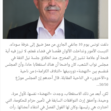
دلفت تونس يوم 10 جانفي الجاري من ممرّ ضيق إلى غرفة سوداء.
التبست الأمور وتداخلت الألوان فغُصنا في فضاء مُعتَم، لا تبرز فيه أية
فتحة أو علامة تشير إلى المخرج. منذ انطلاق جلسة نيل الثقة في
مجلس نواب الشعب، كان واضحا أن هناك استقطابا حادا، وأنّ المجلس
مُنقسم بين «النهضة» (ورديفها «ائتلاف الكرامة») من ناحية
و«الآخرون» في الناحية المقابلة. قال أحدهم إنّ المجلس موزّع
50/50...
لكن، أبعد من ذلك الاستقطاب، وجدت «النهضة» نفسها، لأول مرة،
وحيدة، وأخفق إرث التوافقات السابقة في تأمين حزام للحكومة، التي
اختارت هي رئيسها، وكان لها القول الفصل في انتقاء أعضائها. رأت