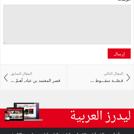
إرسال
المقال التالي
المقال السابق
قـصّــة سقـــوط ...
قصر المعتمد بن عباد, أهـمّ ...
ليدرز العربية