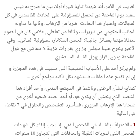
الغريب في الأمر، أننا شهدنا تباينا كبيرا؛ أولا، بين ما صرح به قيس
سعيد يوم الفاجعة من تحميل للمسؤولية على الحادث للفاسدين في كل
المجالات، واعتبار هذا الحادث ضربا من الإرهاب، وثانيا ما تداوله
الجانب الحكومي من تبريرات، وثالثا من تعاطي إعلامي كان في العموم
مضللا مهتما بمسائل جانبية: الجسر، السكانار، مسؤولية السائق... وفي
الأخير يخرج علينا مجلس وزاري بقرارات هزيلة لا تتماشى مع هول
الفاجعة ودون إقرار بهول الفساد المستشري.
ولم يركز أحد على الأسباب الحقيقية التي تسببت في هذه المجزرة و
إن لم تفتح هذه الملفات فسنشهد بكل تأكيد فواجع أخرى...
كمتابع للشأن الوطني وناشط في المجتمع المدني، وأحد أفراد هذا
الشعب الذي يخشى أن يكون هو، أو أحد احبته ضحية أخرى من
ضحايا هذا الإرهاب المروري، فسأسرد التشخيص والحلول في 7 نقاط،
هي التالية:
1 -
الاعتراف بالفساد في الفحص الفني، إذ يجب إلغاء كل شهادات
الفحص الفني للعربات الثقيلة والحافلات التي تتجاوز 10 سنوات،