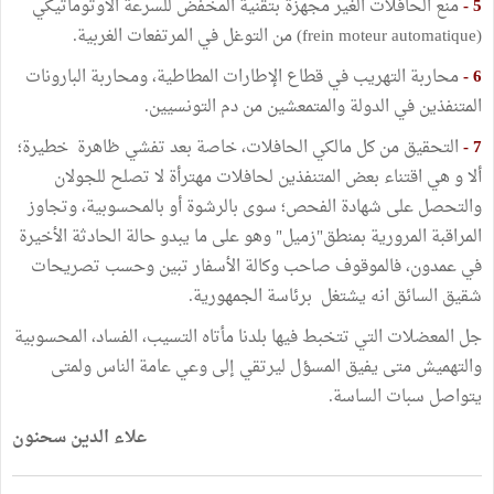
5 -
منع الحافلات الغير مجهزة بتقنية المخفض للسرعة الأوتوماتيكي
(frein moteur automatique) من التوغل في المرتفعات الغربية.
6 -
محاربة التهريب في قطاع الإطارات المطاطية، ومحاربة البارونات
المتنفذين في الدولة والمتمعشين من دم التونسيين.
7 -
التحقيق من كل مالكي الحافلات، خاصة بعد تفشي ظاهرة خطيرة؛
ألا و هي اقتناء بعض المتنفذين لحافلات مهترأة لا تصلح للجولان
والتحصل على شهادة الفحص؛ سوى بالرشوة أو بالمحسوبية، وتجاوز
المراقبة المرورية بمنطق"زميل" وهو على ما يبدو حالة الحادثة الأخيرة
في عمدون، فالموقوف صاحب وكالة الأسفار تبين وحسب تصريحات
شقيق السائق انه يشتغل برئاسة الجمهورية.
جل المعضلات التي تتخبط فيها بلدنا مأتاه التسيب، الفساد، المحسوبية
والتهميش متى يفيق المسؤل ليرتقي إلى وعي عامة الناس ولمتى
يتواصل سبات الساسة.
علاء الدين سحنون