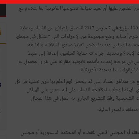
ة الأممية لمكافحة الفساد متعهدة بمقتضاها باتخاذ التدابير اللازمة لضمان تنفيذ
ن المتعين عليها أن تعيد صياغة نصوصها القانونية بما يتلاءم مع
وفي هذا الإطار تمّ إصدار القانون الأساسي عدد 10لسنة 2017 المؤرخ في 7 مارس 2017 المتعلق بالإبلاغ عن الفساد وحماية
أ
ة شرح أسبابه وضع مجموعة من الإجراءات التي "تشكل في مجملها
اية المبلغين عنه بما يضمن تعزيز مبادئ الشفافية والنزاهة
الإبلاغ وتحديد إجراءات حماية المبلغين، إضافة إلى ضبط
اس في مرحلة إعداده بأنظمة قانونية مقارنة على غرار المعمول به
ا والولايات المتحدة الأمريكية.
غ عن مظاهر الفساد التي قد يحصل لهم العلم بها دون خشية من كل
دى الهيئة الوطنية لمكافحة الفساد، على أنه يتعين على الهياكل
ات الشخصية وفقا للتشريع الجاري به العمل في هذا المجال.
تعلقة بالصور التالية:
ستقلة أو المجلس الأعلى للقضاء أو المحكمة الدستورية أو مجلس