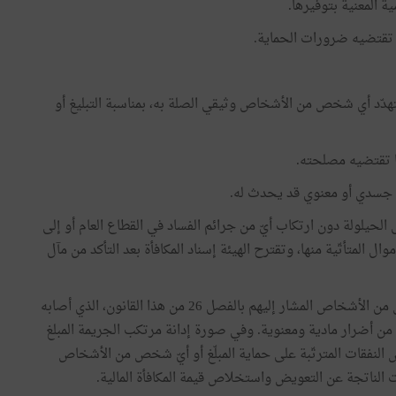
 المعنية بتوفيرها.
ا تقتضيه ضرورات الحماية.
يتهدّد أي شخص من الأشخاص وثيقي الصلة به، بمناسبة التبليغ أو
ا تقتضيه مصلحته.
أو جسدي أو معنوي قد يحدث له.
إلى الحيلولة دون ارتكاب أيّ من جرائم الفساد في القطاع العام أو إلى
ال المتأتّية منها، وتقترح الهيئة إسناد المكافأة بعد التأكد من مآل
كما تلتزم الدولة بتعويض المبلّغ، أو عند الاقتضاء أيّ شخص من الأشخاص المشار إليهم بالفصل 26 من هذا القانون، الذي أصابه
 من أضرار مادية ومعنوية. وفي صورة إدانة مرتكب الجريمة المبلغ
اص النفقات المترتّبة على حماية المبلّغ أو أيّ شخص من الأشخاص