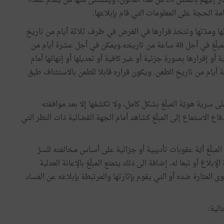
وتنسحب الحماية على الأشخاص وثيقي الصلة بالمبلّغ المشار إليهم بالفصل 26 من هذا القانون، ويستثنى منها من يقدّم عمدا،
قامة الحجة على المعلومات التي قام بإبلاغها.
 لها ومدّتها وتتخذ قرارها في الغرض في ظرف ثلاثة أيام من تاريخ
توصلها بالطلب، وتتولّى في كل الأحوال إبلاغ قرارها إلى المبلّغ في أجل 48 ساعة من تاريخه.ويمكن في أجل عشرة أيام من
 أو إقرارها بصورة جزئية أو غير كافية أو تعديلها أو إنهائها أمام
أيام من تاريخ الطعن. ويكون قراره قابلا للطعن بالاستئناف طبق
سرية هويّة المبلّغ بشكل كامل، ولا تكشفها إلا بعد موافقته
اع الاستماع إلى المبلّغ كشاهد أمام الجهة القضائية ذات النظر التي
بلّغ أيّة عقوبات تأديبية أو جزائية على أسـاس مخالفته للسرّ
لاغ أو تبعا له. إضافة الى ذلك يتمتع المبلّغ بالإعانة العدلية
 المثارة ضده أو التي يقوم بإثارتها والمرتبطة بإبلاغه عن الفساد
الية: