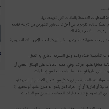
ساد.
حة المعطيات المضمنة بالملفات التي تعهدت بها.
المبلّغ بنتائج تقريرها في أجل لا يتجاوز الشهرين من تاريخ تقديم
ا توفرت أسباب جدية لذلك.
لمعني وجود شبهة فساد يتعين على الهيكل اتخاذ الإجراءات الضرورية
ءات التأديبية ضدّه وذلك وفق التشريع الجاري به العمل.
رتكبة معاقبا عليها جزائيا، وفي جميع الحالات على الهيكل المعني أن
يئة التي عليها أن تتخذ ما تراه صالحا من إجراءات.
ط موافقته بالحماية من أيّ شكل من أشكال الانتقام أو التمييز أو
مدنية أو إدارية أو أيّ إجراء آخر يلحق به ضررا ماديا أو معنويا إذا
ر من الهيئة ويتمّ تنفيذ قرارات الحماية بالتنسيق مع السلطات