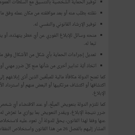
توفير الحماية الشخصية بالتنسيق مع السلطات العمومية
نقلته بطلب منه أو بعد موافقته من مكان عمله وفق م
توفير الإرشاد القانوني والنفسي له.
منحه وسائل للإبلاغ الفوري عن أيّ خطر يتهدّده، أو 
تبعا له.
تعديل إجراءات الحماية بأي شكل من الأشكال وفق م
اتخاذ أيّة تدابير أخرى من شأنها منع كلّ ضرر مهني 
كما تمنح الدولة مكافأة مالية للمبلّغين الذين أدّى إبلاغهم 
اكتشافها أو اكتشاف مرتكبيها أو البعض منهم أو استرداد الأمو
الإبلاغ.
ضرر نتيجة الإبلاغ، ويقدر التعويض بما يوازي ما تعرّض له
عنها وفقا لهذا القانون، يحقّ للدولة أن تعود عليه لاستخل
المشار إليهم بالفصل 26 من هذا القانون واستخلاص النفقات الناتجة عن التعويض واستخلاص قيمة المكافأة المالية.