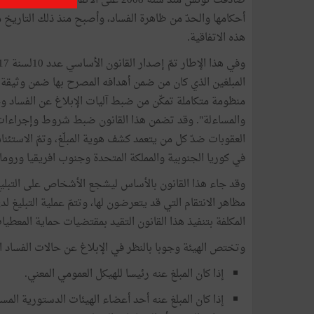
صادقت تونس منذ سنة 2008 على الاتفاقي
أحكامها والحدّ من ظاهرة الفساد، وأصبح منذ ذلك التاريخ م
هذه الاتفاقية.
المبلغين الذي كان من ضمن أهدافه المصرح بها ضمن وثيق
منظومة متكاملة تمكّن من ضبط آليات الإبلاغ عن الفساد وحم
والمساءلة". وقد تضمن هذا القانون ضبط شروط وإجراءات 
العقوبات ضدّ كل من يتعمد كشف هوية المبلّغ، وتمّ الاستئن
في كوريا الجنوبية والمملكة المتحدة وجنوب افريقيا وروماني
وقد جاء هذا القانون بالأساس ليشجع الأشخاص على التبلي
مظاهر الانتقام التي قد يتعرضون لها، وتتمّ عملية التبليغ ل
المكلفة بتنفيذ هذا القانون التقيد بمقتضيات حماية المعطي
وتختص الهيئة وجوبا بالنظر في الإبلاغ عن حالات الفساد الم
إذا كان المبلغ عنه رئيسا للهيكل العمومي المعني.
إذا كان المبلغ عنه أحد أعضاء الهيئات الدستورية الم