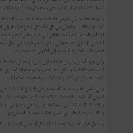
تبليغا بقصد الإضرار بالغير دون وجه حقّ.ولا يُلزم المبلّغ بإ
والهيئة مطالبة بأن تدرس طلبات الحماية والآليات اللازمة
الإعلام المشار إليه أعلاه الطعن في قرار رفض توفير الحماية
القاضي الإداري الاستعجالي الذي يصدر قراره في أجل سبعة 
الإجراءات المقرّرة بالنسبة إلى الأذون الاستعجالية.
ومن جهة أخرى يفرض هذا القانون على الهيئة أن تحافظ على 
المسبقة والكتابية.ويمكن عند الضرورة، واحتراما لحقوق الدف
تتّخذ ما يلزم من تدابير لحماية سريّة هويّته تجاه الغير.
وفي نفس إطار سياسة التشجيع على الإبلاغ لا تسلّط على الم
المهني أو لواجب التحفظ إذا اتخذت تلك العقوبات بمناسبة الإب
وبالإعانة القضائية لدى المحكمة الإدارية في خصوص الدعاوى
وذلك بصرف النظر عن الشروط المستوجبة للانتفاع بها.
ويشمل قرار الحماية تمتيع المبلّغ بكل أو بعض الإجراءات الت