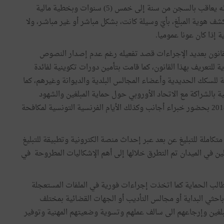
أما فيما يتعلق بالجانب الردعي فقد ورد ضمن هذا القانون أنه يعاقب بالسجن من سنة إلى خمس (5) سنوات وبخطية مالية
ف دينار، كل من تعمّد كشف هوية المبلّغ، بأيّ وسيلة كانت، بشكل مباشر أو غير مباشـر، ولا
 إذا كان عونا عموميا.
لقانون بعديد الإجراءات قصد تفعيله رغم عدم إصدار النصوص
 للتعريف بهذا القانون، كما قامت بتأمين دورات تكوينية لفائدة
ة للسكك الحديدية وأعضاء المجالس البلدية والديوانة وغيرهم، كما
ة بالشراكة مع الاتحاد الأوروبي حول حماية المبلغين والشهود
والخبراء في قضايا الفساد المنعقدة يومي 11 و12 جانفي 2018 بحضور خبراء أجانب وكذلك الأيام الفرنسية التونسية لمكافحة
تكاملة للتبليغ عن بعد عبر إحداث منصة الكترونية وتطبيقة للتبليغ
ن في الميدان تم التطرق خلالها إلى أهم الإشكاليات المطروحة في
مطالب الحماية كما اتخذت إجراءات فورية في الملفات المستعجلة
احثي البداية أو مجالس التأديب أو الجهات القضائية بمختلف
مبلغين وإرجاعهم الى سالف عملهم وتسوية وضعيتهم المهنية وتوفير