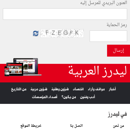
العنون البريدي للمرسل إليه
رمز الحماية
إرسال
ليدرز العربية
أخبار
مواقف وآراء
اقتصاد
شؤون وطنية
شؤون عربية
من التاريخ
أدب وفنون
من يكون؟
أصداء المؤسسات
في ليدرز
من نحن
اتصل بنا
خريطة الموقع