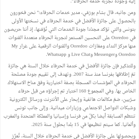
إليه وجودة تجربة خدمة الحرفاء".
ومن جانبه، قال بسّام بوزمّي، مدير خدمات الحرفاء:" نحن فخورون
بالحصول على جائزة الأفضل في خدمة الحرفاء في نسختها الأولى
بتونس والتي تؤكد مجدّدا جودة الخدمات التي نُؤمّنها، إذ أننا حريصون
في Ooredoo على التحسين المستمر لتجربة الحرفاء متعددة القنوات
منها مركز النداء ومغازات Ooredoo والقنوات الرقمية على غرار My
Ooredoo وMessenger وLive Chat و Whatsapp.
وللتذكير فإن جائزة الأفضل في خدمة الحرفاء خلال السنة هي جائزة
تمّ إطلاقها بفرنسا منذ سنة 2007. وتهدف إلى تقييم جودة مصلحة
الحرفاء في المؤسّسات المسجلة بصفة اختيارية وفق مناخ الاستهلاك
الخاص بها. وفي المجموع 160 اختبار تم إجراؤه من قبل حرفاء
سرّيين، ضمّ مكالمات هاتفية وإبحار على الأنترنت ورسائل الكترونية
وشبكات التواصل الاجتماعي وزيارات ميدانية. وإلى جانب تونس
تنتظم المسابقة أيضا بكلّ من فرنسا وإسبانيا والمملكة المتحدة والمغرب
وألمانيا. كما سيتم تنظيمها في 15 بلدا بحلول سنة 2025.
وبحصولها على جائزة الأفضل في خدمة الحرفاء خلال السنة، تُعزّز