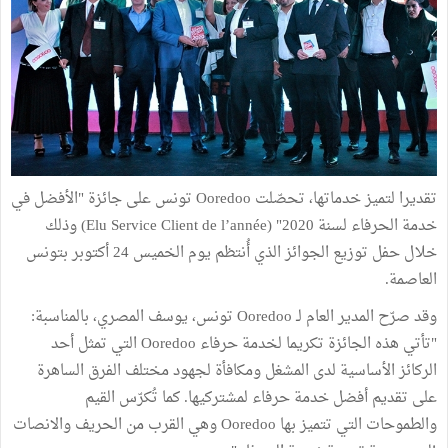
تقديرا لتميز خدماتها، تحصّلت Ooredoo تونس على جائزة "الأفضل في
خدمة الحرفاء لسنة 2020" (Elu Service Client de l’année) وذلك
خلال حفل توزيع الجوائز الذي أُنتظم يوم الخميس 24 أكتوبر بتونس
العاصمة.
وقد صرّح المدير العام لـ Ooredoo تونس، يوسف المصري، بالمناسبة:
"تأتي هذه الجائزة تكريما لخدمة حرفاء Ooredoo التي تمثل أحد
الركائز الأساسية لدى المشغل ومكافأة لجهود مختلف الفرق الساهرة
على تقديم أفضل خدمة حرفاء لمشتركيها. كما تُكرّس القيم
والطموحات التي تتميز بها Ooredoo وهي القرب من الحريف والانصات