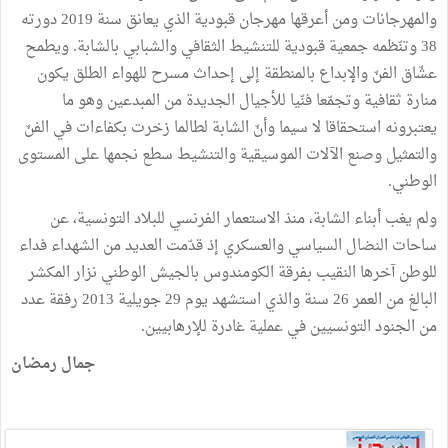
والمهرجانات ومن أعرقها مهرجان قبودية الذي يعانق سنة 2019 دورته
38 وتنّظمه جمعية قبودية للتنشيط الثقافي والشبابي بالشابة. ويطمح
عشّاق الفنّ والإبداع بالمنطقة إلى إحداث مسرح للهواء الطلق يكون
منارة ثقافية وتجمّعا فنّيا للأجيال الجديدة من المبدعين وهو ما
يعتبرونه استحقاقا لا سيما وأنّ الشابة لطالما زخرت بكفاءات في الفنّ
والتمثيل وصنع الآلات الموسيقية والتنشيط سطع نجمها على المستوى
الوطني.
ولم يغب أبناء الشابة، منذ الاستعمار الفرنسي للبلاد التونسية، عن
ساحات النضال السياسي والعسكري إذ قدّمت العديد من الشهداء فداء
للوطن آخرها النقيب بفرقة الكومندوس بالجيش الوطني نزار المكشر
البالغ من العمر 26 سنة والذي استشهد يوم 29 جويلية 2013 رفقة عدد
من الجنود التونسيين في عملية غادرة للإرهابيين.
جمال رمضان