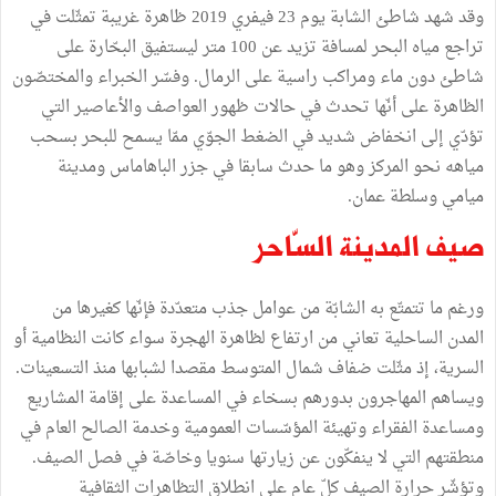
وقد شهد شاطئ الشابة يوم 23 فيفري 2019 ظاهرة غريبة تمثّلت في
تراجع مياه البحر لمسافة تزيد عن 100 متر ليستفيق البحّارة على
شاطئ دون ماء ومراكب راسية على الرمال. وفسّر الخبراء والمختصّون
الظاهرة على أنّها تحدث في حالات ظهور العواصف والأعاصير التي
تؤدّي إلى انخفاض شديد في الضغط الجوّي ممّا يسمح للبحر بسحب
مياهه نحو المركز وهو ما حدث سابقا في جزر الباهاماس ومدينة
ميامي وسلطة عمان.
صيف المدينة السّاحر
ورغم ما تتمتّع به الشابّة من عوامل جذب متعدّدة فإنّها كغيرها من
المدن الساحلية تعاني من ارتفاع لظاهرة الهجرة سواء كانت النظامية أو
السرية، إذ مثّلت ضفاف شمال المتوسط مقصدا لشبابها منذ التسعينات.
ويساهم المهاجرون بدورهم بسخاء في المساعدة على إقامة المشاريع
ومساعدة الفقراء وتهيئة المؤسّسات العمومية وخدمة الصالح العام في
منطقتهم التي لا ينفكّون عن زيارتها سنويا وخاصّة في فصل الصيف.
وتؤشّر حرارة الصيف كلّ عام على انطلاق التظاهرات الثقافية