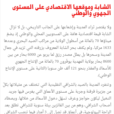
الشابة وموقعها الاقتصادي على المستوى
الجهوي والوطني
ولا يقتصر ثراء المدينة وإشعاعها على الجانب التاريخي، بل لا تزال
الشابة قيمة اقتصادية هامّة على المستويين المحلي والوطني إذ يضمّ
ميناؤها 70 بالمائة من أسطول الولاية من مراكب الصيد البحري وعددها
1633 مركبا. ولم يكتف بحر الشابة المعروف بزرقته التي تزيد في جمال
المدينة وسحرها بل يمثّل مصدر رزق لما يربو عن 6000 بحار من بين
8600 بحار بولاية المهدية يوفّرون 70 بالمائة من الإنتاج الجهوي
للأسماك والمقدّر بنحو 121 ألف طن سنويا (الثانية على مستوى الإنتاج
الوطني).
وتتفرد المدينة بالصيد بالشرافي التقليدية التي تختلف عن مثيلاتها بكلّ
من جزيرة قرقنة وجربة على مستوى الأعماق التي يغرس فيها جريد
النخيل ليكوّن حواجز وغرف تسهّل دخول الأسماك من خلالها. ويصطاد
أصحاب الشرافي، وهم من بين الفائزين ببتّة سنوية للشرافي تطلق بعد
الراحة البيولوجية، في أعماق قد تصل إلى 3 أمتار فيما تنصب الشرافي