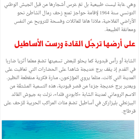
وهي غابة ليست طبيعية بل تمّ غرس أشجارها من قبل الجيش الوطني
التونسي سنة 1964 لإقامة حواجز تمنع زحف رمال الشاطئ نحو
الأراضي الفلاحية، ملاذا هامّا للعائلات وفسحة للترويح عن النفس
ومعانقة الطبيعة.
على أرضها ترجّل القادة ورست الأساطيل
الشابة أو رأس قبدوية كما يحلو للبعض تسميتها تضمّ معلما أثريا ضاربا
في القدم إذ يقف برج خديجة شاهدا على الحضارات التي تعاقبت على
المدينة التي كانت، مثلما يروي المؤرّخون، منارة فكرية منقطعة النظير.
ويعتبر برج خديجة جزءا من قصر قبودية، هذه التسمية المشتقّة من
الاسم الروماني لمدينة الشابة «كابودي فلدا»، نزلت به جيوش القائد
البيزنطي بليزاركن في أساطيل تضمّ مئات المراكب الحربية للزحف على
قرطاج.