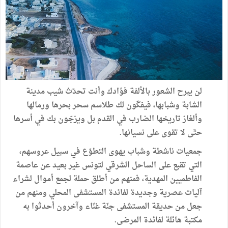
لن يبرح الشعور بالألفة فؤادك وأنت تحدّث شيب مدينة
الشابة وشبابها، فيفكّون لك طلاسم سحر بحرها ورمالها
وألغاز تاريخها الضارب في القدم بل ويزجّون بك في أسرها
حتّى لا تقوى على نسيانها.
جمعيات ناشطة وشباب يهوى التطوّع في سبيل عروسهم،
التي تقبع على الساحل الشرقي لتونس غير بعيد عن عاصمة
الفاطميين المهدية، فمنهم من أطلق حملة لجمع أموال لشراء
آليات عصرية وجديدة لفائدة المستشفى المحلي ومنهم من
جعل من حديقة المستشفى جنّة غنّاء وآخرون أحدثوا به
مكتبة هائلة لفائدة المرضى.