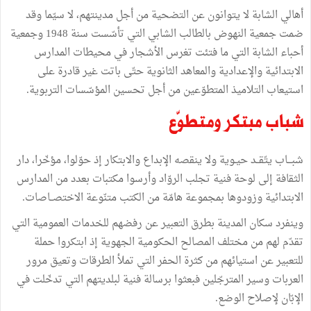
أهالي الشابة لا يتوانون عن التضحية من أجل مدينتهم، لا سيّما وقد
ضمت جمعية النهوض بالطالب الشابي التي تأسّست سنة 1948 وجمعية
أحباء الشابة التي ما فتئت تغرس الأشجار في محيطات المدارس
الابتدائية والإعدادية والمعاهد الثانوية حتّى باتت غير قادرة على
استيعاب التلاميذ المتطوّعين من أجل تحسين المؤسّسات التربوية.
شباب مبتكر ومتطوّع
شبـــاب يتّقــد حيـوية ولا ينقصه الإبداع والابتكار إذ حوّلوا، مؤخّرا، دار
الثقافة إلى لوحة فنية تجلب الروّاد وأرسوا مكتبات بعدد من المدارس
الابتدائية وزودوها بمجموعة هامّة من الكتب متنّوعة الاختصــاصات.
وينفرد سكان المدينة بطرق التعبير عن رفضهم للخدمات العمومية التي
تقدّم لهم من مختلف المصالح الحكومية الجهوية إذ ابتكروا حملة
للتعبير عن استيائهم من كثرة الحفر التي تملأ الطرقات وتعيق مرور
العربات وسير المترجّلين فبعثوا برسالة فنية لبلديتهم التي تدخّلت في
الإبّان لإصلاح الوضع.