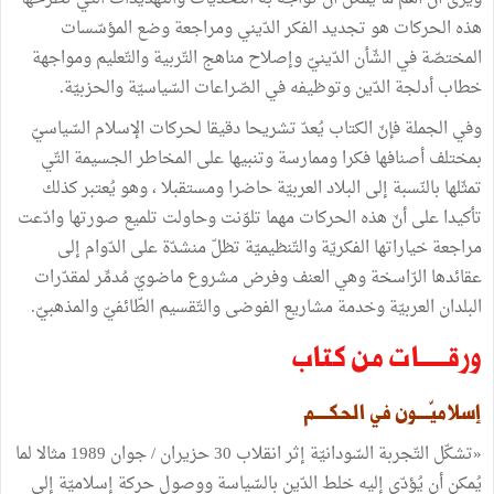
هذه الحركات هو تجديد الفكر الدّيني ومراجعة وضع المؤسّسات
المختصّة في الشّأن الدّينيّ وإصلاح مناهج التّربية والتّعليم ومواجهة
خطاب أدلجة الدّين وتوظيفه في الصّراعات السّياسيّة والحزبيّة.
وفي الجملة فإنّ الكتاب يُعدّ تشريحا دقيقا لحركات الإسلام السّياسيّ
بمختلف أصنافها فكرا وممارسة وتنبيها على المخاطر الجسيمة التّي
تمثّلها بالنّسبة إلى البلاد العربيّة حاضرا ومستقبلا ، وهو يُعتبر كذلك
تأكيدا على أنّ هذه الحركات مهما تلوّنت وحاولت تلميع صورتها وادّعت
مراجعة خياراتها الفكريّة والتّنظيميّة تظلّ منشدّة على الدّوام إلى
عقائدها الرّاسخة وهي العنف وفرض مشروع ماضويّ مُدمِّر لمقدّرات
البلدان العربيّة وخدمة مشاريع الفوضى والتّقسيم الطّائفيّ والمذهبيّ.
ورقــــــات من كتاب
إسلاميّــــون في الحكــــم
«تشكّل التّجربة السّودانيّة إثر انقلاب 30 حزيران / جوان 1989 مثالا لما
يُمكن أن يُؤدّي إليه خلط الدّين بالسّياسة ووصول حركة إسلاميّة إلى