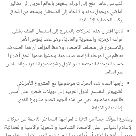
السّياسيّ عامل دفع إلى الوراء يتقهقر بالعالم العربيّ إلى دهاليز
الماضي ويحول دونه والاتّجاه إلى المستقبل ويمنعه من اللّحاق
بركب الحضارة الإنسانيّة.
ثالثها اقتران هذه الحركات بالجنوح إلى استعمال العنف بشتّى
أنواعه الرّمزيّة والمعنويّة والماديّة، وهو عنف يُقوّض الأمن
والاستقرار في مختلف الأصعدة. ولاحظ المؤلّف أنّ هذا العنف قد
تعاظم في المرحلة الرّاهنة فبات عنفا وحشيّا عدميّا ألحق أضرارا
جسيمة بوحدة المجتمعات والدّول وشوّه صورة العرب والمسلمين
عبر العالم.
رابعها التقاء هذه الحركات موضوعيّا مع المشروع الأمريكي
الصّهيوني لتقسيم الدّول العربيّة إلى دويلات صُغرى على أُسس
طائفيّة ومذهبيّة، فهي من هذه الجهة تخدم مشروع القوى
الإقليميّة والدّوليّة.
ويقترح المؤلّف جملة من الآليّات لمواجهة المخاطر النّاجمة عن حركات
الإسلام السّياسيّ على الأصعدة السّياسيّة والتّنمويّة والأمنيّة والقضائيّة،
ويرى أنّ أهمّ ما يُمكن أن تُواجَه به التّحديّات والتّهديدات التّي تطرحها