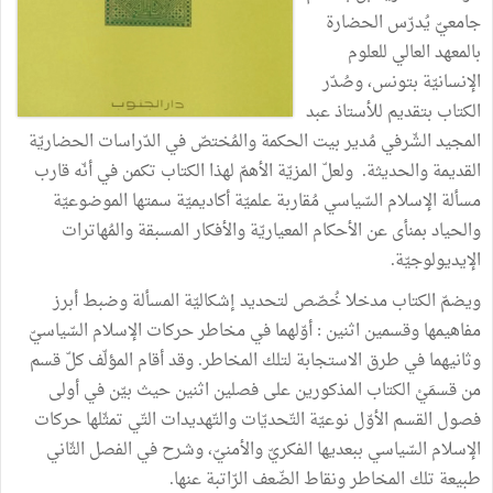
جامعيّ يُدرّس الحضارة
بالمعهد العالي للعلوم
الإنسانيّة بتونس، وصُدّر
الكتاب بتقديم للأستاذ عبد
المجيد الشّرفي مُدير بيت الحكمة والمُختصّ في الدّراسات الحضاريّة
القديمة والحديثة. ولعلّ المزيّة الأهمّ لهذا الكتاب تكمن في أنّه قارب
مسألة الإسلام السّياسي مُقاربة علميّة أكاديميّة سمتها الموضوعيّة
والحياد بمنأى عن الأحكام المعياريّة والأفكار المسبقة والمُهاترات
الإيديولوجيّة.
ويضمّ الكتاب مدخلا خُصّص لتحديد إشكاليّة المسألة وضبط أبرز
مفاهيمها وقسمين اثنين : أوّلهما في مخاطر حركات الإسلام السّياسيّ
وثانيهما في طرق الاستجابة لتلك المخاطر. وقد أقام المؤلّف كلّ قسم
من قسمَيْ الكتاب المذكورين على فصلين اثنين حيث بيّن في أولى
فصول القسم الأوّل نوعيّة التّحديّات والتّهديدات التّي تمثّلها حركات
الإسلام السّياسي ببعديها الفكريّ والأمنيّ، وشرح في الفصل الثّاني
طبيعة تلك المخاطر ونقاط الضّعف الرّاتبة عنها.