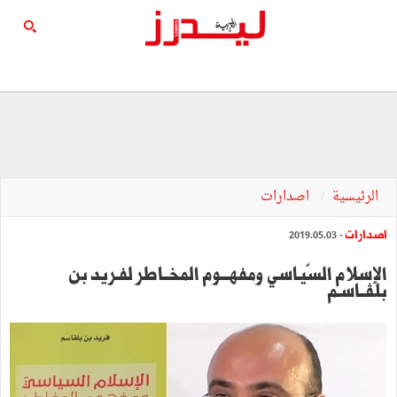
الرئيسية
اصدارات
اصدارات
- 2019.05.03
الإسلام السّيـاسي ومفهـــوم المخــاطر لفـريد بن
بلڤــاسـم