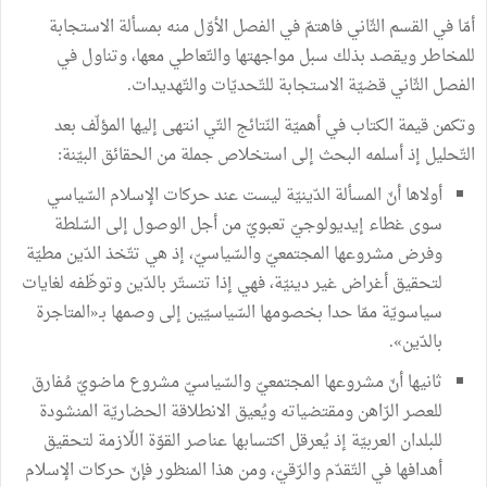
أمّا في القسم الثّاني فاهتمّ في الفصل الأوّل منه بمسألة الاستجابة
للمخاطر ويقصد بذلك سبل مواجهتها والتّعاطي معها، وتناول في
الفصل الثّاني قضيّة الاستجابة للتّحديّات والتّهديدات.
وتكمن قيمة الكتاب في أهميّة النّتائج التّي انتهى إليها المؤلّف بعد
التّحليل إذ أسلمه البحث إلى استخلاص جملة من الحقائق البيّنة:
أولاها أنّ المسألة الدّينيّة ليست عند حركات الإسلام السّياسي
سوى غطاء إيديولوجيّ تعبويّ من أجل الوصول إلى السّلطة
وفرض مشروعها المجتمعيّ والسّياسيّ، إذ هي تتّخذ الدّين مطيّة
لتحقيق أغراض غير دينيّة، فهي إذا تتستّر بالدّين وتوظّفه لغايات
سياسويّة ممّا حدا بخصومها السّياسيّين إلى وصمها بـ«المتاجرة
بالدّين».
ثانيها أنّ مشروعها المجتمعيّ والسّياسيّ مشروع ماضويّ مُفارق
للعصر الرّاهن ومقتضياته ويُعيق الانطلاقة الحضاريّة المنشودة
للبلدان العربيّة إذ يُعرقل اكتسابها عناصر القوّة اللّازمة لتحقيق
أهدافها في التّقدّم والرّقيّ، ومن هذا المنظور فإنّ حركات الإسلام