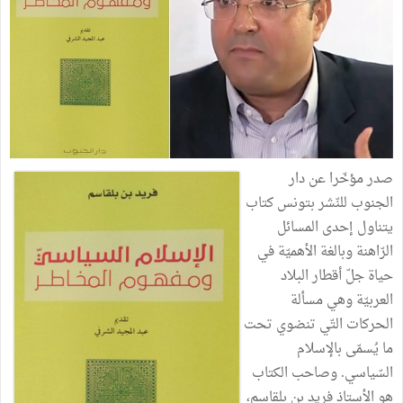
صدر مؤخّرا عن دار
الجنوب للنّشر بتونس كتاب
يتناول إحدى المسائل
الرّاهنة وبالغة الأهميّة في
حياة جلّ أقطار البلاد
العربيّة وهي مسألة
الحركات التّي تنضوي تحت
ما يُسمّى بالإسلام
السّياسي. وصاحب الكتاب
هو الأستاذ فريد بن بلقاسم،