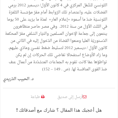
التّونسيّ للشّغل المركزي في 4 كانون الأوّل/ ديسمبر 2012 برمي
الفضلات عليه، واعتصام تلك الرّوابط أمام مقرّ مؤسّسة التّلفزة
التّونسيّة ضدّ ما أسموه «إعلام العار» لمدّة ما يزيد على 50 يوما
في الثّلث الأوّل من سنة 2012. وفي مصر حاصر متظاهرون
ينتمون إلى جماعة الإخوان المسلمين والتيّار السّلفي مقرّ المحكمة
الدّستوريّة العليا ومنعوا القضاة من الدّخول إليه في الثّاني من
كانون الأوّل / ديسمبر 2012 لتسليط ضغط نفسيّ ومادّي عليهم.
وما زاد الأوضاع استفحالا تغاضي تلك الحركات إن لم يكن
تواطؤها عمّا كانت تقوم به الجماعات المتشدّدة من أعمال عنف
ضدّ القوى المنافسة لها. (ص . 149 – 152)
د. الحبيب الدّريدي
أرسل إلى صديق
طباعة
هل أعجبك هذا المقال ؟ شارك مع أصدقائك !