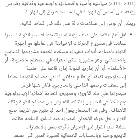
(2011 - 2014) سياسيّة وأمنيّة واقتصاديّة واجتماعيّة وثقافيّة وقد بنى
رؤيته على أساس أنّ الهواية في السّياسة طريق إلى الهاوية.
ويمكن أن نومئ إلى عــــلامـات دالّة على ذلك في النّقاط التّالية:
لعلّ أهمّ علامة على غياب رؤية استراتيجيّة لتسيير الدّولة تسييرا
عقلانيّا في مشروع الحركات الإخوانيّة هي تعاملها مع أجهزة
الدّولة باعتبارها أدوات تنفيذيّة مسخّرة لخدمة مشروعها السّياسيّ
والاجتماعيّ، وهو مشروع يُمكن اختزاله في مصطلح «الأخونة» أو
«الأسلمة»، أي أنّ إدارتها للدّولة إدارة قائمة على خلفيّة
إيديولوجيّة تفتقد أيّ طابع عقلاني يُراعي مصالح الدّولة استنادا
إلى معطيات وضعها الدّاخليّ والخارجيّ. فكان همّها فرض
سيطرتها على تلك الأجهزة وتطويعها لخدمة أهدافها الإيديولوجيّة
ولم تأخذ في الحسبان إمكانيّة التّعارض بين مصالح الدّولة وتلك
الأهداف . وفي هذا المضمار يقول أحد الباحثين عن طريقة صنع
القرار داخل حركة الإخوان المصريّة عند تسلّمها السّلطة «كانت
عمليّة صنع القرار لدى الإخوان تأثّرت بعمق بالاعتبارات
الإيديولوجيّة وبالحسابات الانفعاليّة قصيرة المدى التّي تفتقد