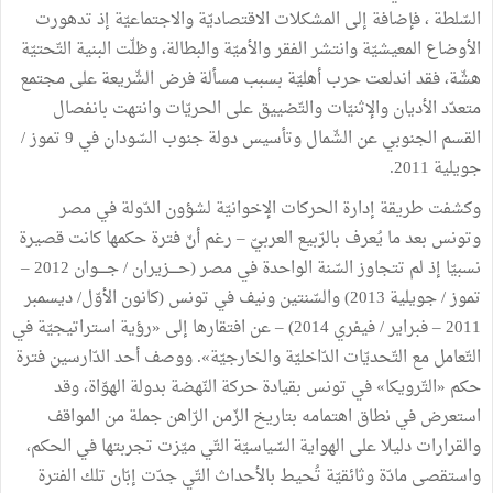
السّلطة ، فإضافة إلى المشكلات الاقتصاديّة والاجتماعيّة إذ تدهورت
الأوضاع المعيشيّة وانتشر الفقر والأميّة والبطالة، وظلّت البنية التّحتيّة
هشّة، فقد اندلعت حرب أهليّة بسبب مسألة فرض الشّريعة على مجتمع
متعدّد الأديان والإثنيّات والتّضييق على الحريّات وانتهت بانفصال
القسم الجنوبي عن الشّمال وتأسيس دولة جنوب السّودان في 9 تموز /
جويلية 2011.
وكشفت طريقة إدارة الحركات الإخوانيّة لشؤون الدّولة في مصر
وتونس بعد ما يُعرف بالرّبيع العربيّ – رغم أنّ فترة حكمها كانت قصيرة
نسبيّا إذ لم تتجاوز السّنة الواحدة في مصر (حــــزيران / جــــوان 2012 –
تموز / جويلية 2013) والسّنتين ونيف في تونس (كانون الأوّل/ ديسمبر
2011 – فبراير / فيفري 2014) – عن افتقارها إلى «رؤية استراتيجيّة في
التّعامل مع التّحديّات الدّاخليّة والخارجيّة». ووصف أحد الدّارسين فترة
حكم «التّرويكا» في تونس بقيادة حركة النّهضة بدولة الهوّاة، وقد
استعرض في نطاق اهتمامه بتاريخ الزّمن الرّاهن جملة من المواقف
والقرارات دليلا على الهواية السّياسيّة التّي ميّزت تجربتها في الحكم،
واستقصى مادّة وثائقيّة تُحيط بالأحداث التّي جدّت إبّان تلك الفترة