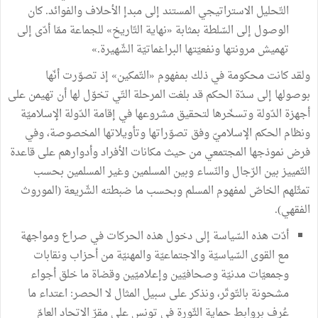
التّحليل الاستراتيجي المستند إلى مبدإ الأحلاف والفوائد. كان
الوصول إلى السّلطة بمثابة «نهاية التّاريخ» للجماعة ممّا أدّى إلى
تهميش مرونتها ونفعيّتها البراغماتيّة الشّهيرة.»
ولقد كانت محكومة في ذلك بمفهوم «التّمكين» إذ تصوّرت أنّها
بوصولها إلى سدّة الحكم قد بلغت المرحلة التّي تخوّل لها أن تهيمن على
أجهزة الدّولة وتسخّرها لتحقيق مشروعها في إقامة الدّولة الإسلاميّة
ونظام الحكم الإسلاميّ وفق تصوّراتها وتأويلاتها المخصوصة، وفي
فرض نموذجها المجتمعي من حيث مكانات الأفراد وأدوارهم على قاعدة
التّمييز بين الرّجال والنّساء وبين المسلمين وغير المسلمين بحسب
تمثّلهم الخاصّ لمفهوم المسلم وبحسب ما ضبطته الشّريعة (الموروث
الفقهي).
أدّت هذه السّياسة إلى دخول هذه الحركات في صراع ومواجهة
مع القوى السّياسيّة والاجتماعيّة والمهنيّة من أحزاب ونقابات
وجمعيّات مدنيّة وصحافيّين وإعلاميّين وقضاة ما خلق أجواء
مشحونة بالتّوتّر، ونذكر على سبيل المثال لا الحصر: اعتداء ما
عُرف بروابط حماية الثّورة في تونس على مقرّ الاتحاد العامّ