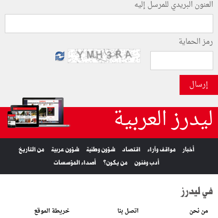
العنون البريدي للمرسل إليه
رمز الحماية
إرسال
ليدرز العربية
أخبار
مواقف وآراء
اقتصاد
شؤون وطنية
شؤون عربية
من التاريخ
أدب وفنون
من يكون؟
أصداء المؤسسات
في ليدرز
من نحن
اتصل بنا
خريطة الموقع