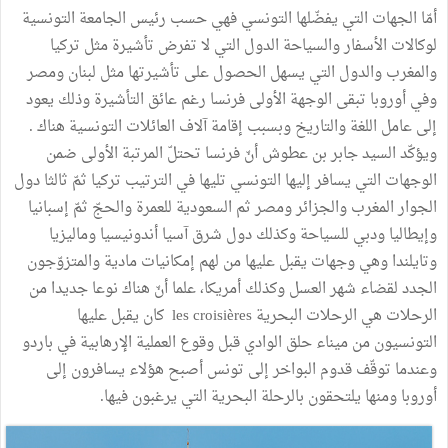
أمّا الجهات التي يفضّلها التونسي فهي حسب رئيس الجامعة التونسية
لوكالات الأسفار والسياحة الدول التي لا تفرض تأشيرة مثل تركيا
والمغرب والدول التي يسهل الحصول على تأشيرتها مثل لبنان ومصر
وفي أوروبا تبقى الوجهة الأولى فرنسا رغم عائق التأشيرة وذلك يعود
إلى عامل اللغة والتاريخ وبسبب إقامة آلاف العائلات التونسية هناك .
ويؤكّد السيد جابر بن عطوش أنّ فرنسا تحتلّ المرتبة الأولى ضمن
الوجهات التي يسافر إليها التونسي تليها في الترتيب تركيا ثمّ ثالثا دول
الجوار المغرب والجزائر ومصر ثم السعودية للعمرة والحجّ ثمّ إسبانيا
وإيطاليا ودبي للسياحة وكذلك دول شرق آسيا أندونيسيا وماليزيا
وتايلندا وهي وجهات يقبل عليها من لهم إمكانيات مادية والمتزوّجون
الجدد لقضاء شهر العسل وكذلك أمريكا، علما أنّ هناك نوعا جديدا من
الرحلات هي الرحلات البحرية les croisières كان يقبل عليها
التونسيون من ميناء حلق الوادي قبل وقوع العملية الإرهابية في باردو
وعندما توقّف قدوم البواخر إلى تونس أصبح هؤلاء يسافرون إلى
أوروبا ومنها يلتحقون بالرحلة البحرية التي يرغبون فيها.