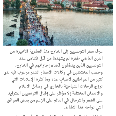
عرف سفر التونسيين إلى الخارج منذ العشرية الأخيرة من
القرن الماضي طفرة لم يشهدها من قبل فتنامى عدد
التونسيين الذين يفضّلون قضاء إجازاتهم في الخارج.
وحسب المختصّين في وكالات الأسفار السّفر مرغوب فيه لدى
كثير من المواطنين لأسبابٍ عدّة وما كثرة الإعلانات التي
تروّج للرحلات السّياحيّة بالخارج في وسائل الاعلام
والاتصال المختلفة إلّا مؤشّر على إقبال التونسيين المتزايد
على السّفر والتّرحال في العالم على الرّغم من بعض العوائق
التي تواجه هذا النشاط.