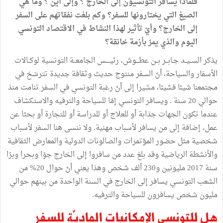
فلماذا يسافر التونسيون إلى الخارج ؟ وإلى أين ؟ وما هي
الصيغ التي يختارونها للسفر؟ وكم بلغت نفقاتهم على السفر
إلى الخارج؟ وأيّ تأثير لهذا النشاط في الاقتصاد التونسي
اليوم والذي يمرّ بأزمة خانقة؟
يذكر الســيــد جـابــر بــن عطـــوش، رئيــــس الجامعــة التونسية لوكــالات
الأسفار والسياحة، أنّ السفر منتوج حديث وثقافة جديدة تترسّخ في
مجتمعنا شيئا فشيئا، مشيرا إلى أنّ رغبة التونسي في السفر تنامت منذ
حوالي 20 سنة . ويسافر التونسي إمّا للسياحة والترفيه والاستكشاف
عندما تكون الجهات جذابة أو للعلاج أو للدراسة أو للتجارة أو بحثا عن
عمل، إضافة إلى من يسافر لأسباب مهنية. ولا ننسى هنا السفر لأسباب
شخصية مثل حضور المؤتمرات والصالونات الدولية والمعارض الثقافية
والأنشطة الرياضية وقد بلغ عدد من سافروا إلى الخارج جوّا وبحرا وبرّا
سنة 2017 مليونين و230 ألف شخص وهذا يعني أنّ حوال 20% من
الشعب التونسي يسافر إلى الخارج في السنة الواحدة من بينهم حوالي
مليون شخص يسافرون للسياحة والترفيه.
هل للتونسي الإمكانيات الماديّة للسفر