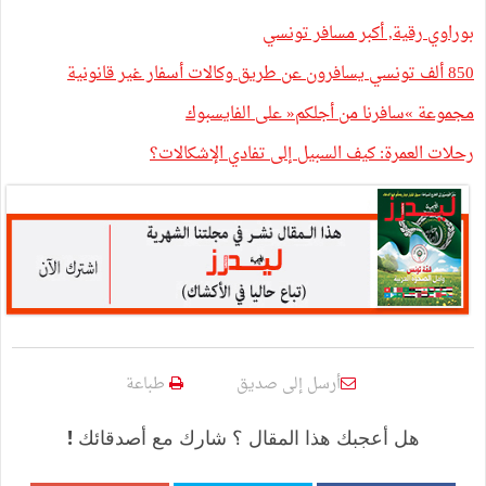
بوراوي رقية, أكبر مسافر تونسي
850 ألف تونسي يسافرون عن طريق وكالات أسفار غير قانونية
مجموعة »سافرنا من أجلكم« على الفايسبوك
رحلات العمرة: كيف السبيل إلى تفادي الإشكالات؟
أرسل إلى صديق
طباعة
هل أعجبك هذا المقال ؟ شارك مع أصدقائك !