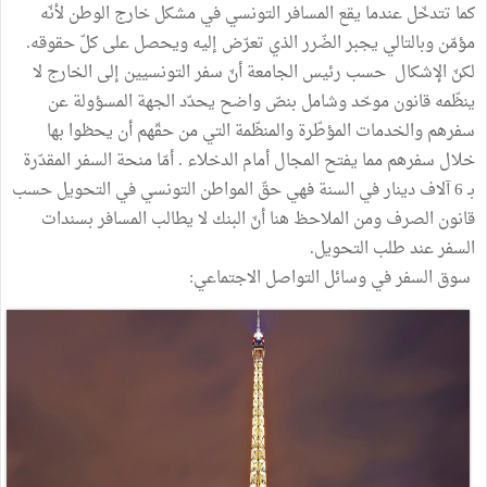
كما تتدخّل عندما يقع المسافر التونسي في مشكل خارج الوطن لأنّه
مؤمّن وبالتالي يجبر الضّرر الذي تعرّض إليه ويحصل على كلّ حقوقه.
لكنّ الإشكال حسب رئيس الجامعة أنّ سفر التونسيين إلى الخارج لا
ينظّمه قانون موحّد وشامل بنصّ واضح يحدّد الجهة المسؤولة عن
سفرهم والخدمات المؤطّرة والمنظّمة التي من حقّهم أن يحظوا بها
خلال سفرهم مما يفتح المجال أمام الدخلاء . أمّا منحة السفر المقدّرة
بـ 6 آلاف دينار في السنة فهي حقّ المواطن التونسي في التحويل حسب
قانون الصرف ومن الملاحظ هنا أنّ البنك لا يطالب المسافر بسندات
السفر عند طلب التحويل.
سوق السفر في وسائل التواصل الاجتماعي: