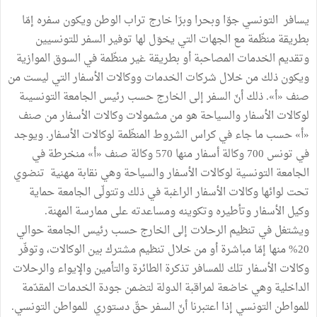
يسافر التونسي جوّا وبحرا وبرّا خارج تراب الوطن ويكون سفره إمّا
بطريقة منظّمة مع الجهات التي يخوَل لها توفير السفر للتونسيين
وتقديم الخدمات المصاحبة أو بطريقة غير منظّمة في السوق الموازية
ويكون ذلك من خلال شركات الخدمات ووكالات الأسفار التي ليست من
صنف «أ». ذلك أنّ السفر إلى الخارج حسب رئيس الجامعة التونسيىة
لوكالات الأسفار والسياحة هو من مشمولات وكالات الأسفار من صنف
«أ» حسب ما جاء في كراس الشروط المنظّمة لوكالات الأسفار. ويوجد
في تونس 700 وكالة أسفار منها 570 وكالة صنف «أ» منخرطة في
الجامعة التونسية لوكالات الأسفار والسياحة وهي نقابة مهنية تنضوي
تحت لوائها وكالات الأسفار الراغبة في ذلك وتتولّى الجامعة حماية
وكيل الأسفار وتأطيره وتكوينه ومساعدته على ممارسة المهنة.
ويشتغل في تنظيم الرحلات إلى الخارج حسب رئيس الجامعة حوالي
20% منها إمّا مباشرة أو من خلال تنظيم مشترك بين الوكالات، وتوفّر
وكالات الأسفار تلك للمسافر تذكرة الطائرة والتأمين والإيواء والرحلات
الداخلية وهي خاضعة لمراقبة الدولة لتضمن جودة الخدمات المقدّمة
للمواطن التونسي إذا اعتبرنا أنّ السفر حقّ دستوري للمواطن التونسي.