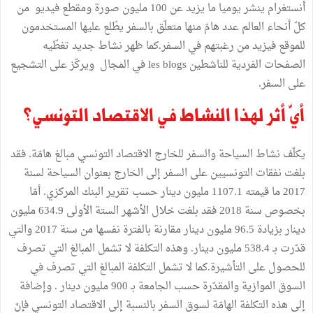
أنستغرام ينشر يوميا ما يزيد عن 100 مليون صورة ومقطع فيديو من
كلّ أنحاء العالم عدد هامّ منها متعلّق بالسفر يطّلع عليها المستخدمون
للموقع فيزيد من رغبتهم في السفر.كما ظهر نشاط جديد تغطّيه
الصفحات الفردية للناشطين les blogs في المجال ويركّز على التشجيع
على السفر.
أيّ أثر لهذا النشاط في الاقتصاد التونسي؟
يكلّف نشاط السياحة والسفر للخارج الاقتصاد التونسي مبالغ هامّة. فقد
بلغت نفقات التونسيين على السفر إلى الخارج بعنوان السياحة لسنة
2017 ما قيمته 1107.1 مليون دينار حسب تقرير البنك المركزي. أمّا
بخصوص سنة 2018 فقد بلغت خلال الأشهر الستة الأولى 634.9 مليون
دينار بزيادة 96.5 مليون دينار مقارنة بالفترة نفسها من سنة 2017 والتي
قدّرت بـ 538.4 مليون دينار. وهذه التكلفة لا تشمل المبالغ التي تصرف
للحصول على التأشيرة.كما لا تشمل التكلفة المبالغ التي تصرف في
السوق الموازية والمقدّرة حسب الجامعة بـ 900 مليون دينار . وإضافة
إلى هذه التكلفة الهامّة لسوق السفر بالنسبة إلى الاقتصاد التونسي فإنّ