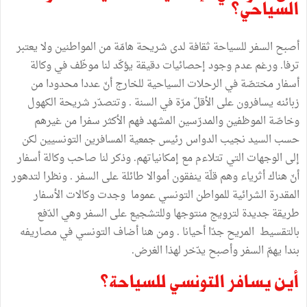
السياحي؟
أصبح السفر للسياحة ثقافة لدى شريحة هامّة من المواطنين ولا يعتبر
ترفا. ورغم عدم وجود إحصائيات دقيقة يؤكّد لنا موظّف في وكالة
أسفار مختصّة في الرحلات السياحية للخارج أنّ عددا محدودا من
زبائنه يسافرون على الأقلّ مرّة في السنة . وتتصدّر شريحة الكهول
وخاصّة الموظفين والمدرّسين المشهد فهم الأكثر سفرا من غيرهم
حسب السيد نجيب الدواس رئيس جمعية المسافرين التونسيين لكن
إلى الوجهات التي تتلاءم مع إمكانياتهم. وذكر لنا صاحب وكالة أسفار
أنّ هناك أثرياء وهم قلّة ينفقون أموالا طائلة على السفر . ونظرا لتدهور
المقدرة الشرائية للمواطن التونسي عموما وجدت وكالات الأسفار
طريقة جديدة لترويج منتوجها وللتشجيع على السفر وهي الدّفع
بالتقسيط المريح جدّا أحيانا . ومن هنا أضاف التونسي في مصاريفه
بندا يهمّ السفر وأصبح يدّخر لهذا الغرض.
أين يسافر التونسي للسياحة؟