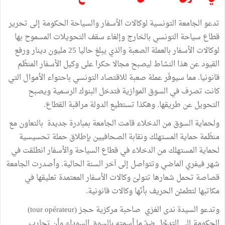
تدعو الجامعة التونسية لوكالات الأسفار والسياحة الحكومة إلى تحرير
قطاع سياحة التونسي بالخارج وإلغاء سقف التحويلات المسموح بها
لوكالات الأسفار بالعملة الصعبة والذي يبلغ حاليا 25 مليون دينار ورفع
القيود عن هذا النشاط ليصبح مجالا حكرا على وكيل الأسفار المنظّم
قانونيا. مما سيوفّر عملة صعبة للاقتصاد التونسي باحتواء الأموال التي
كانت تصرف في السوق الموازية فتدخل البنوك الرسمية ويصبح
التحويل عن طريقها. وهكذا تستطيع الدولة مراقبة القطاع.
ولحماية السوق من الدخلاء قامت الجامعة بمبادرة جديدة بالتعاون مع
منظّمة حماية المستهلك ونقابة الصحافيين بإطلاق حملة تحسيسية
لحماية المستهلك من الدخلاء في قطاع السياحة والأسفار انطلقت في
شهر فيفري الماضي وتتواصل إلى آخر السنة الحالية. وأصدرت الجامعة
قصاصة تحمل شعارها تتولىّ وكالات الأسفار المعتمدة تعليقها في
مكاتبها لتطمئن الحريف بأنّها وكالات قانونية.
وتدعو السيدة ندى الغزي صاحبة مركزية حجز (tour opérateur)
الحكومة إلى التدخّل ضدّ ما أسمته بالسوق السوداء وأن تحارب