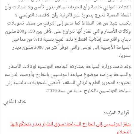
النشاط الموازي خاصّة وأنّ الحريف يسافر بدون تأمين ولا ضمانات وأنّ
العملة الصعبة تخرج بصورة غير قانونية وأنّ الاقتصاد التونسي لا
يكسب شيئا من هذا النشاط كما تدعو إلى الترفيع من سقف تحويلات
وكالات الأسفار والتي نقدّر أنّها تتراوح على الأقل بين 150 و200 مليون
دينار. واقترحت إمكانية اقتطاع ذلك المبلغ بنسبة 10% من مداخيل
السياحة الأجنبية إلى تونس والتي توفّر أكثر من 2000 مليون دينار
سنويا.
وقد قامت وزارة السياحة بمشاركة الجامعة التونسية لوكالات الأسفار
والسياحة بدراسة موضوع سياحة التونسيين بالخارج وأوصت الدراسة
بضرورة التحرير التام والنهائي للسقف الأقصى للتحويلات بالنسبة إلى
سياحة التونسيين بالخارج بداية من سنة 2019.
خالد الشّابي
قراءة المزيد:
سَفَرُ التونسيين إلى الخارج للسياحة: سـوق المليار دينار يتحكّم فيها
الدخلاء