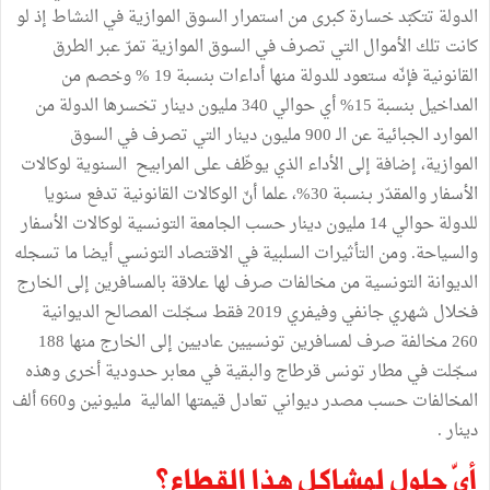
الدولة تتكبّد خسارة كبرى من استمرار السوق الموازية في النشاط إذ لو
كانت تلك الأموال التي تصرف في السوق الموازية تمرّ عبر الطرق
القانونية فإنّه ستعود للدولة منها أداءات بنسبة 19 % وخصم من
المداخيل بنسبة 15% أي حوالي 340 مليون دينار تخسرها الدولة من
الموارد الجبائية عن الـ 900 مليون دينار التي تصرف في السوق
الموازية، إضافة إلى الأداء الذي يوظّف على المرابيح السنوية لوكالات
الأسفار والمقدّر بـنسبة 30%، علما أنّ الوكالات القانونية تدفع سنويا
للدولة حوالي 14 مليون دينار حسب الجامعة التونسية لوكالات الأسفار
والسياحة. ومن التأثيرات السلبية في الاقتصاد التونسي أيضا ما تسجله
الديوانة التونسية من مخالفات صرف لها علاقة بالمسافرين إلى الخارج
فخلال شهري جانفي وفيفري 2019 فقط سجّلت المصالح الديوانية
260 مخالفة صرف لمسافرين تونسيين عاديين إلى الخارج منها 188
سجّلت في مطار تونس قرطاج والبقية في معابر حدودية أخرى وهذه
المخالفات حسب مصدر ديواني تعادل قيمتها المالية مليونين و660 ألف
دينار .
أيّ حلول لمشاكل هذا القطاع؟