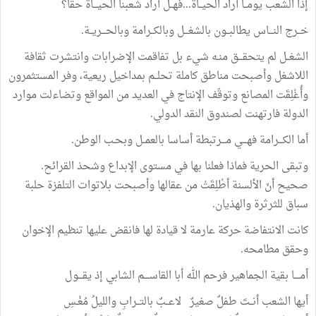
إذا الشعب يومــا أراد الحيــاة...فهــل أراد شعبنا الحيـــاة حقا؟
خــرج النـــاس يطالبــون بالشغـــل وبالكــرامة وبالحـــريــة.
الشغــل لم يتحقـــق منـه شيء بل تفاقمت الإضرابات وانتشرت ثقافة
اللاشغل وأصبحت مناطق كاملة تحلــم بمداخيل ريعية، وفر المستثمرون
وأُغْلِقَت المصانع وتوقّف الإنتاج في العديد من المواقع وتضاءلت موارد
الدولة فارتهنت لصندوق النقد الدولي.
أما الكـــرامة فهـــي مـــرتبطة أساسا بالعمــل وبحـب الوطن.
وتبقى الحرية فماذا فعلنا بها في مستوى الإبداع وشحذ القرائح.
صحيح أنّ الألسنة أطْلِقَتْ من عقالها وأصبحت بلاتوات التلفزة حلبة
سباق للثرثرة والهذيان.
كانت الانتفاضة حركة عارمة لا قيادة لها فانقض عليها تنظيم الإخوان
وحقق مطامحه.
أمــــا بقية الجماهير فرحم الله أبا القاســــم الشابي إذ يقـــول
أيها الشعب أنــتَ طفلٌ صغيرٌ لاعــبٌ بالتــرابِ والليلُ مُغْـسِ