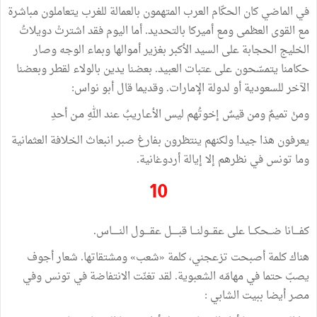
في الماضي كان الحكّام العرب المتهمون بالعمالة للغرب يتعاملون مباشرة
مع القوى العظمى ومع أميركا بالتحديد. أما اليوم فقد اشترتْ دويلاتُ
الخليج الحجابة على السيد الأكبر بغزير أموالها وبماء الوجه وصار
حكامنا يتمسّحون على عتبات العبيد. بعضنا يدين بالولاء لقطر وبعضنا
الآخر للسعودية أو لدولة الإمارات. وقديما قال أبو نواس:
ومنْ تميمٌ ومن قيسٌ إخوتُهم ليس الأعـاريبُ عند اللهِ مـن أحدِ
يعرفون هذا جيدا ولكنهم ينتظرون بفارغ صبر انبعاث الخلافة العثمانية
وما تونس في نظرهم إلا إيالة أردوغانية.
10
كفــــانا ضــحكـــا على عقـــولنـــا قبـــــل عقــــول النـــــاس.
هناك كلمة أصبحت تزعجني، كلمة «شعب» ومشتقاتها. شعار أجوف
يصبّ حتما في مهامّه الشعبوية. لقد تغنّت الانتفاضة في تونس وفي
مصر أيضا ببيت الشابي :