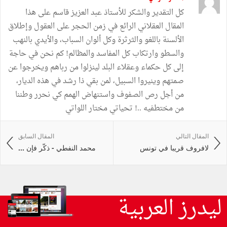
كل التقدير والشكر للأستاذ عبد العزيز قاسم على هذا
المقال العقلاني الرائع في زمن الحجر على العقول وإطلاق
الألسنة باللغو والثرثرة وكل ألوان السباب، والأيدي بالنهب
والسطو وارتكاب كل المفاسد والمظالم! كم نحن في حاجة
إلى كل حكماء وعقلاء البلد لينزلوا من رباهم ويخرجوا عن
صمتهم وينيروا السبيل، لمن بقي ذا رشد في هذه الديار،
من أجل رص الصفوف واستنهاض الهمم كي نحرر وطننا
من مختطفيه ..! تحياتي مختار اللواتي
المقال التالي
المقال السابق
لافروف قريبا في تونس
محمد النفطي - ذكّر فإن ...
ليدرز العربية