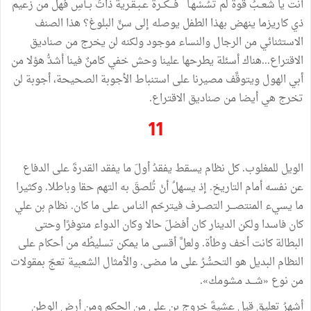
أنت يا شعــبُ قوةٌ لم تسُسْهـا فـــكــرةٌ عـبـقـريةٌ ذاتُ بــأسِ فهل من زعيم
ذي كاريزما ينهض بهذا الطفل يوصله إلى سنِّ البلوغ؟ هذا الصنف
الاستثنائي من الرجال والنساء موجود ولكنه لن يخرج من صناديق
الاقتراع...هناك أسئلة يطرحها علينا وحش خفي كامنٌ فينا أشدُّ هوْلا من
أبي الهول ويتوقَّف مصيرنا على استنباط الأجوبة الصحيحة، أجوبة لن
تخرج هي أيضا من صناديق الاقتراع.
11
الويل للمغلوب. كل نظام يسقط يفقدُ أولَ ما يفقد القدرةَ على الدفاع
عن نفسه أمام التاريخ. إذ يسهلُ أنْ تُلصقَ به التهم حقا وباطلا. وكثيرا
ما يسيء المنتصـــر التصــرف فيترحّم النـاس على ما كان. نظام بن علي
كان فاسدا ولكن الدينار كان أفضلَ حالا وكان الدواء متوفرًا وحتى
البطالة كانت أخف وطأة. ولعلَّ أقسى ما يمكن تسليطُه من أحكام على
النظام البديل هو التحسُّرُ على ما مضى. والأمثال الشعبية تعجّ بمقولات
من نوع «شـــد مشومك».
أشهرُ تعليقٍ قيل عشيةَ خروجِ بن علي من الحكم ومن أرض الوطن