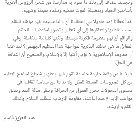
وتجنيد. يضاف إلى ذلك ما تقوم به مدارسنا من شحن الرؤوس الطرية
بأساطير الجهاد وبفضيلة الموت نعطيه ونتلقاه بغبطة وشهية.
لقد أخطأنا زمنا طويلا في اعتقادنا أنّ «الداعشية» غير مؤهّلة للبقاء
بسبب غلظتها وافتقارها إلى أيّ تنظير وتصوّر لمقتضيات الحكم.
والواقع أنّ لهم منظومة فكرية مبسطة ولكنها كليانية متكاملة. وفي
المقابل ما هي خطتنا الفكرية لمواجهة هذا التنظيم الجهنمي؟ لقد ظننا
أنّ مقاومة الإسلاموية لا تؤتي أكلها إلاّ بالإسلام. والصحيح أنّ الثقافة
هي الحلّ.
لا بدّ لنا من وقفة حازمة حاسمة نقوم فيها بتطهير شجاع لمناهج التعليم
من كل الفيروسات المميتة للعقل. ولا بد لنا من سياسة ثقافية في
مستوى التحولات تحرر العقول من الخرافة وتنمِّي ملَكَةَ النقد وتفتق
مواهب الإبداع عند الناشئة. مقاومة الإرهاب تتطلب السلاح وكذلك
القلم والريشة.
عبد العزيز قاسم