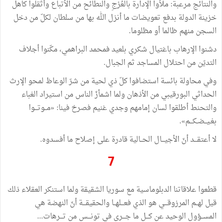
والنتائج مرعبة: ملأوا الإدارة بالعُرْجِ والنطائح من الأتباع وأثقلوا كاهل
خزينة الدولة بدفع تعويضات ما أنزل الله بها من سلطان لكلّ من دخل
السجن منهم ظالما أو مظلوما.
دشنوا الإرهاب باغتيال شكري بلعيد فمحمد البراهمي، مكّنوا أجلاف
التديّن من احتلال المساجد ثم الجبال.
وفي محاولة بائسة استضافوا كلّ ذي لحية من شرّ الوعاظ لمحو الإرث
الحداثي البورقيبي من الأذهان ولما اشمأزّ الناس من استيراد الغباء
والتحنط أطلقوا لسان إمامهم وجدي غنيم فصرخ فينا: «مــوتـــوا
بغـيــضـكـــم».
لا أعتقـــد أنّ الأجيـــال الحــالية قادرة على إصلاح ما أفسدوه.
7
قطعوا علاقاتنا الدبلوماسية مع سوريا الشقيقة ولما استنكر العقلاء ذلك
قيل لهــم المرزوقـــي هو الذي فعـــلهــا والحقيقـــة أنّ النهضة هي
المســؤول الوحيد عن كـــل ما جـــرى في تونـــس من تـــرهات...