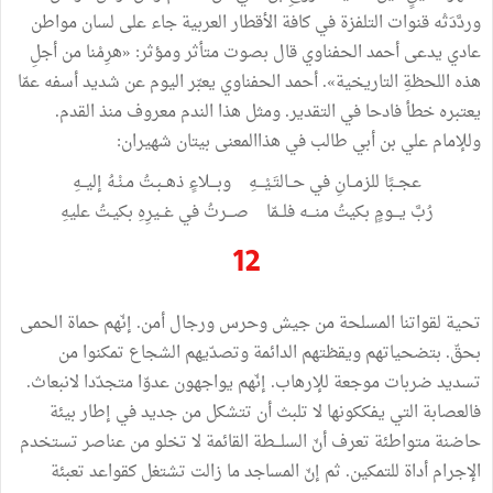
وردَّدَتْه قنوات التلفزة في كافة الأقطار العربية جاء على لسان مواطن
عادي يدعى أحمد الحفناوي قال بصوت متأثر ومؤثر: «هرِمْنا من أجلِ
هذه اللحظةِ التاريخية». أحمد الحفناوي يعبّر اليوم عن شديد أسفه عمّا
يعتبره خطأ فادحا في التقدير. ومثل هذا الندم معروف منذ القدم.
وللإمام علي بن أبي طالب في هذاالمعنى بيتان شهيران:
عجــبًا للزمــانِ في حــالتَـيْـــهِ وبـــلاءٍ ذهــبـتُ مـنْـهُ إليــهِ
رُبَّ يـــومٍ بكيتُ منـــه فلــمّا صـــرتُ في غــيرِهِ بكيـتُ عليهِ
12
تحية لقواتنا المسلحة من جيش وحرس ورجال أمن. إنّهم حماة الحمى
بحقّ. بتضحياتهم ويقظتهم الدائمة وتصدّيهم الشجاع تمكنوا من
تسديد ضربات موجعة للإرهاب. إنّهم يواجهون عدوّا متجدّدا لانبعاث.
فالعصابة التي يفككونها لا تلبث أن تتشكل من جديد في إطار بيئة
حاضنة متواطئة تعرف أنّ السلـــطة القائمة لا تخلو من عناصر تستخدم
الإجرام أداة للتمكين. ثم إنّ المساجد ما زالت تشتغل كقواعد تعبئة