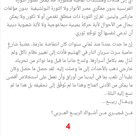
أي إلى متكآت ومستندات ثقافية متطورة. فلا يمكن تصوّر الثورة
الفرنسية بدون مفكّري عصر الأنوار ولا الثورة البولشيفية بدون مؤلفات
ماركس ولينين. ثمّ إنّ الثورة ذات منطلقٍ تقدميّ أو لا تكون ولا يمكن
بحال من الأحوال لأية حركة يمينية ديماغوجية ولا لأيّة شعبوية دينية
أن تدعي لنفسها أيَّ توجُّهٍ ثوري.
إنّ ما حدث عندنا منذ ثماني سنوات كان انتفاضة عارمة، غضبةَ شارعٍ
حامية سرتْ سريان النار في الهشيم فأدّت إلى تغيير نظام تآكل ولم
تُدْلِ بعد بكامل أسرارِها. ولندع جانبا ما قيل وما تواتر من تحريك
خارجي ذهب بالأحداث إلى ما وصلت إليه. لقد حصل ما حصل وكان
علينا أن نلعب بما في أيدينا من أوراق وأن نعمل على استخلاص أقصى
ما يمكن من الأدنى المتاح وهذا ما لم نُوَفَّقْ إلى تحقيقه بل هذا ما لم
نسع إليه البتّة...
ويــقــــال ربيـــــع...
مَــــنْ مُجيــــري مــــن أشــــواك الربيــــع العـــــربي؟
4