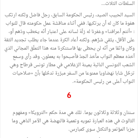
السلطات الثلاث...
السيد الحبيب الصيد، رئيس الحكومة السابق، رجل فاضل ولكنه ارتكب
هفوة ما كان له أن يرتكبها. ففي أثناء مناقشة عمل حكومته قال للنواب
: «أنتم أعرافنــا» وغفرنا له زلّة لسانه على اعتبار أنّه يخطب ودّهم أو،
على الأقل، يتّقي شرَّهم. ولكنه أعاد الكرة عندما جاء يطلب تجديد الثقة
وكان واثقا من أنّه لن يحظى بها فاستنكرنا منه هذا التملّق المجاني الذي
أخذه معظم النواب مأخذ الجدّ فأصبحوا به يعملون. وقد رأى وسمع
الشعب التونسي النائبة يمينة الزغلامي في مطار تونس قرطاج وهي
ترحِّل شابا نهضاويا ممنوعا من السفر مبرّرة تدخّلها بأنّ «صلاحيات
النواب أعلى من رئيس الحكومة».
6
سنتان وثلاثة وثلاثون يوما. تلك هي مدة حكم «الترويكا» ومفهوم
الثالوث في هذه العبارة تمويه وتعمية فالنهضة هي الآمر الناهي وما
حزبا المؤتمر والتكتل سوى كمبارس.