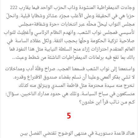
وجاءت الديمقراطية المنشودة وذاب الحزب الواحد فيما يقارب 222
حزبا هي في الحقيقة وعلى الأغلب مجرّد عشائر وشظايا قبلية. وانحلّ
مجلس النواب ليحلّ محلّه عبر انتخابات «حرة وشفافة»مجلس
تأسيسي فمجلس نواب الشعب. وانهدم النظام الرئاسي وأعْطِيَتْ للنواب
صلاحية تزكية الحكومة وحلّها بحجب الثقة. ولكل عقلاء الساسة في
العالم المتقدم احترازات إزاء منح السلطة النيابية مثل هذا النفوذ فما
بالك بما تقع فيه برلمانات الديمقراطيات الناشئة من شطط وعبث...
واستمعنا إلى نواب الشعب فسمعنا العجب. صراخ وقلّة أدب ومداخلات
لا تشي بفكر ألمعي.وعلينا أن نسلم بقضاء صندوق الاقتراع وقدره.
تخرج منه سيدة محترمة مثل فاطمة المسدي وينزلق منه كذلك
متسكعون في سباخ السياسة. وتلك هي حدود مدارك الناخبين. ســؤال:
كــم مــن نــائب قرأ ابن خلدون؟
5
هناك قاعدة دستوريــة في منتـهى الوضوح تقتضي الفصـل بيــن