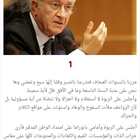
1
مررنا بالسنوات العجاف فتذرعنا بالصبر وقلنا إنّها سبع وتمضي وها
نحن على عتبة السنة التاسعة وما في الأفق ظلّ لأية سمينة.
وأجلس على الربوة لا استعلاء ولا انعزالا ولا تنصّلا من أية مسؤولية بل
لأنّ الزواحف ملأت السفوح والوهاد واستولت على مواقع الكلام
والحراك.
أجلس على الربوة وأمامي بانوراما على امتداد الوطن المدمَّر فأرى
خراب الذات والمؤسسات. القيم والكفاءات والمنتوجات كلّها على مقاس