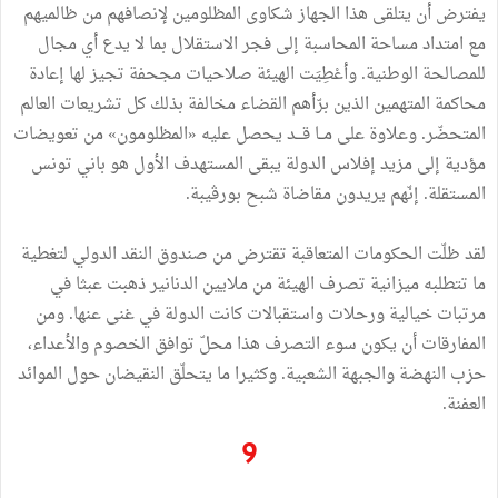
يفترض أن يتلقى هذا الجهاز شكاوى المظلومين لإنصافهم من ظالميهم
مع امتداد مساحة المحاسبة إلى فجر الاستقلال بما لا يدع أي مجال
للمصالحة الوطنية. وأعْطِيَت الهيئة صلاحيات مجحفة تجيز لها إعادة
محاكمة المتهمين الذين برّأهم القضاء مخالفة بذلك كل تشريعات العالم
المتحضّر. وعلاوة على مــا قـــد يحصل عليه «المظلومون» من تعويضات
مؤدية إلى مزيد إفلاس الدولة يبقى المستهدف الأول هو باني تونس
المستقلة. إنّهم يريدون مقاضاة شبح بورڤيبة.
لقد ظلّت الحكومات المتعاقبة تقترض من صندوق النقد الدولي لتغطية
ما تتطلبه ميزانية تصرف الهيئة من ملايين الدنانير ذهبت عبثا في
مرتبات خيالية ورحلات واستقبالات كانت الدولة في غنى عنها. ومن
المفارقات أن يكون سوء التصرف هذا محلّ توافق الخصوم والأعداء،
حزب النهضة والجبهة الشعبية. وكثيرا ما يتحلّق النقيضان حول الموائد
العفنة.
9