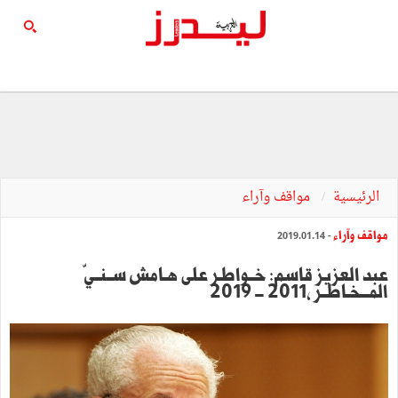
الرئيسية
مواقف وآراء
مواقف وآراء
- 2019.01.14
عبد العزيز قاسم: خــواطـر على هـامش ســنــيّ
المـــخـاطــر ,2011 - 2019