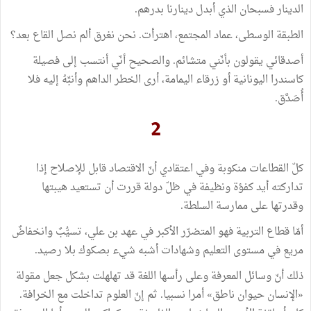
الدينار فسبحان الذي أبدل دينارنا بدرهم.
الطبقة الوسطى، عماد المجتمع، اهترأت. نحن نغرق ألم نصل القاع بعد؟
أصدقائي يقولون بأنّني متشائم. والصحيح أنّي أنتسب إلى فصيلة
كاسندرا اليونانية أو زرقاء اليمامة، أرى الخطر الداهم وأنبِّهُ إليه فلا
أُصَدَّق.
2
كلّ القطاعات منكوبة وفي اعتقادي أنّ الاقتصاد قابل للإصلاح إذا
تداركته أيد كفؤة ونظيفة في ظلّ دولة قررت أن تستعيد هيبتها
وقدرتها على ممارسة السلطة.
أمّا قطاع التربية فهو المتضرّر الأكبر في عهد بن علي، تسيُّبٌ وانخفاضٌ
مريع في مستوى التعليم وشهادات أشبه شيء بصكوك بلا رصيد.
ذلك أنّ وسائل المعرفة وعلى رأسها اللغة قد تهلهلت بشكل جعل مقولة
«الإنسان حيوان ناطق» أمرا نسبيا. ثم إنّ العلوم تداخلت مع الخرافة.