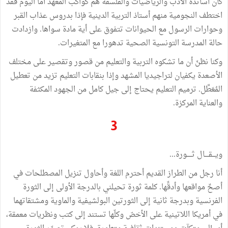
كان أساتذة الأدب والرياضيات والفلسفة هم كواكب المعهد أما اليوم فقد
اختطف النجومية منهم أستاذ التربية الدينية فإذا بدروس عذاب القبر
وحوارات الرسول مع الحيوانات تتفوق على أية مادة سواها. وازدادت
حالة المدرسة التونسية الصحية تدهورا مع المتغيرات.
وكنا نظنّ أن ما تشكوه التربية والتعليم من قصور وتقصير على مختلف
الأصعدة يكفيان لتراجيديا المشهد وإذا بنقابات التعليم تزيد من تعطيل
المُعَطَّل. ترميم التعليم يحتاج إلى جيل كامل من الجهود المكثفة
والعناية المركزة.
3
ويـــقــــال ثـــــورة...
أنا رجل من الطراز القديم أحترم اللغة وأحاول تنزيل المصطلحات في
أصحِّ مواقعها وأدقِّها. كلمة ثورة تحيلني بالدرجة الأولى إلى الثورة
الفرنسية وبدرجة ثانية إلى الثورتين البولشيفية والماوية ومشتقاتهما
في أمريكا اللاتينية على الأخصّ وكلّها تستند إلى كتب ونظريات معمقة،