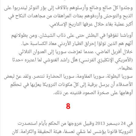
وجنّدوا كلّ صائع وضائع وأرسلوهم بالآلاف إلى بؤر التوتّر ليتدربوا على
الذبح والتوحش وأردفوهم بمئات المراهقات من مجاهدات النكاح في
أكبر عملية بغاء حلال عرفها التاريخ الإسلامي.
أوباشنا تفوّقوا في البطش حتى على ذئاب الشيشان. ومن بطولاتهم
أنّهم هم الذين توَلوْا إحراق الطيار الأردني معاذ الكساسبة حيا.
خلال أفريل الماضي، عندما تعرّضت سوريا إلى العدوان الثلاثي
(الأمريكي الإنكليزي الفرنسي) هلّل راشد الغنوشي لما اعتبره «حدثا
عظيما».
سوريا البطولة، سوريا المقاومة، سوريا الحضارة تنتصر. ولقد عنَّ لبعض
الأصدقاء أن يرسل برقية إلى كلّ مكونات الترويكا يعزّيها في تحطّمِ
أوهامِها على صخرة الصمود فثنيته عن ذلك.
8
في 24 ديسمبر 2013 وقبيل خروجها من الحكم بأيام استصدرت
الترويكا قانونا يؤسّس لما سُمِّيَ تعسفا، هيئة الحقيقة والكرامة. كان