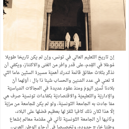
إنّ تاريخ التّعليم العالي في تونس، وإن لم يكن تاريخا طويلا
مُوغلا في القِدم، على قدر وافر من الغنى والاكتناز، ويكفي أن
نذكّر بثلاث حقائق قائمة لندرك أهميّة مسيرة الستّين عاما التّي
لا تعني في عدد السّنين والحساب شيئا ذا بال : أوّلهما أنّ
بلادنا تُسيّر اليومَ ومنذ عقود عديدة في المجالات السّياسيّة
والإداريّة والتّعليميّة والاقتصاديّة بكفاءات تونسيّة صرف هي
ممّا جادت به الجامعة التّونسيّة، ولو لم يكن للجامعة من مزيّة
إلّا هذا لكان ذلك كافيا لنُقرّ لها بعظيم فضلها على البلاد،
وثانيها أنّ الجامعة التّونسيّة تأتي في مقدّمة معالم إشعاع
وطننا خارج حدوده، وتخصيصا في أرجاء الوطن العربيّ،