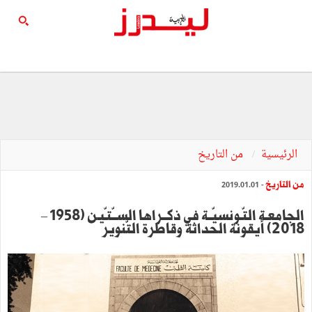
الرئيسية
من التاريخ
من التاريخ
- 2019.01.01
الجامعـة التّـونسيّــة في ذكــراها الســّتـّيـن (1958 –
2018) أيقونة الحداثة وقاطرة التّنوير