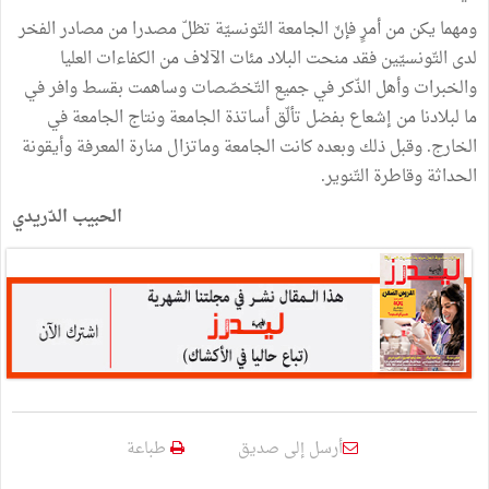
ومهما يكن من أمرٍ فإنّ الجامعة التّونسيّة تظلّ مصدرا من مصادر الفخر
لدى التّونسيّين فقد منحت البلاد مئات الآلاف من الكفاءات العليا
والخبرات وأهل الذّكر في جميع التّخصّصات وساهمت بقسط وافر في
ما لبلادنا من إشعاع بفضل تألّق أساتذة الجامعة ونتاج الجامعة في
الخارج. وقبل ذلك وبعده كانت الجامعة وماتزال منارة المعرفة وأيقونة
الحداثة وقاطرة التّنوير.
الحبيب الدّريدي
أرسل إلى صديق
طباعة