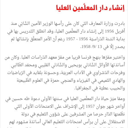
إنشاء دار المعلّمين العليا
بادرت وزارة المعارف التّي كان على رأسها الوزير الأمين الشّابّي منذ
أفريل 1956 إلى إنشاء دار المعلّمين العليا، وقد انطلق التّدريس بها في
بداية السّنة الدّراسيّة 1956 - 1957 رغم أنّ الأمر المتعلّق بإنشائها لم
يصدر إلّا في 13 /9/ 1958.
واختير مقرّها بنهج فرنسا قريبا من مقرّ معهد الدّراسات العليا. وكان من
أساتذتها الأوائل الشّاذلي بويحيى والشّاذلي القليبي ومحمّد الطّالبي
وفرحات الدّشراوي في الآداب العربيّة، وحسونة بلقايد في الرّياضيّات
والهادي التّميمي في الفيزياء والمنجي حمزة في العلوم الطّبيعيّة
والحبيب عطيّة في الجغرافيا.
وممّا ميّز حياة دار المعلّمين العليا في سنتها الأولى دعوة طه حسين في
أواخر شهر جوان 1957 إلى الإشراف على الامتحانات الأولى التّي
نظّمتها الدّار حرصا من المشرفين على شؤون التّعليم في دولة
الاستقلال على أن يرأس امتحانات التّعليم العالي أساتذة مشهود لهم