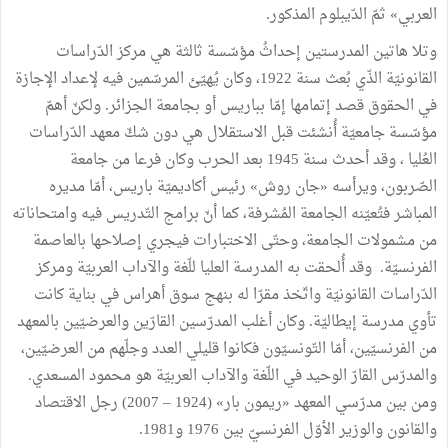
العربي» ثمّ الدّيبلوم المذكور.
وتلا هاتين المدرستين إحداثُ مؤسّسة ثالثة هي مركز الدّراسات
القانونيّة الذّي بُعث سنة 1922، وكان يُهيّئ المرسّمين فيه لإعداد الإجازة
في الحقوق قصد إتمامها إمّا بباريس أو بجامعة الجزائر. ولكنّ أهمّ
مؤسّسة جامعيّة أُنشئت قبل الاستقلال هي دون شكّ معهد الدّراسات
العُليا ، وقد أحدث سنة 1945 بعد الحرب وكان فرعا من جامعة
الصّربون، ويرأسه «جان روش» رئيس أكاديميّة باريس، أمّا مديره
المباشر فتُعيّنه الجامعة المُشرفة، كما أنّ برامج التّدريس فيه وامتحاناته
من مشمولات الجامعة، وحتّى الاختبارات فيجري إصلاحها بالعاصمة
الفرنسيّة. وقد أُلحقت به المدرسة العليا للّغة والآداب العربيّة ومركز
الدّراسات القانونيّة واتّخذ مقرّا له بنهج سوق أهراس في بناية كانت
تأوي مدرسة إيطاليّة. وكان أغلب المدرّسين القارّين والعرضيّين بالمعهد
من الفرنسيّين، أمّا التّونسيّون فكانوا قليلي العدد وجلّهم من العرضيّين،
والمدرّس القارّ الوحيد في اللّغة والآداب العربيّة هو محمود المسعدي.
ومن بين مدرّسي المعهد «ريمون بار» (1924 – 2007) رجل الاقتصاد
والقانون والوزير الأوّل الفرنسيّ بين 1976 و1981.