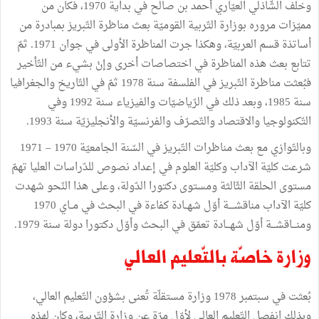
وخلف الشّاذلي العيّاري أحمد بن صالح في بداية 1970، فكان من
مميّزات مروره بوزارة التّربية القوميّة بعث مناظرة التّبريز بمبادرة من
أساتذة قسم العربيّة، وهكذا جرت المناظرة الأولى في جوان 1971. ثمّ
تتابع بعث هذه المناظرة في اختصاصات أخرى وإنْ بشيء من التّأخير
فبُعثت مناظرة التّبريز في الفلسفة سنة 1978 ثمّ في التّاريخ والجغرافيا
سنة 1985، وبعد ذلك في الرّياضيّات والفيزياء سنة 1992 وفي
التّكنولوجيا والاقتصاد والتّصرّف والفرنسيّة والأنجليزيّة سنة 1993.
وبالتّوازي مع بعث مناظرات التّبريز في السّنة الجامعيّة 1970 – 1971
شرعت كليّة الآداب وكليّة العلوم في إعداد نصوص للدّراسات العليا تهمّ
مستوى الحلقة الثّالثة ومستوى دكتورا الدّولة، وعلى هذا النّحو شهدت
كليّة الآداب مناقشــــة أوّل شهــادة كفاءة في البحث في مــاي 1970
ومنـــاقشـــة أوّل شهـــادة تعمّق في البحث وأوّل دكتورا دولة سنة 1979.
وزارة خاصّة بالتّعليم العالي
بُعثت في سبتمبر 1978 وزارة مستقلّة تُعنى بشؤون التّعليم العالي،
وبذلك انفصل التّعليم العالي لأوّل مرّة عن وزارة التّربية، وكان لهذه