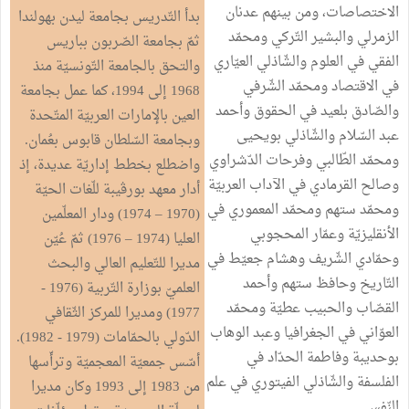
الاختصاصات، ومن بينهم عدنان
بدأ التّدريس بجامعة ليدن بهولندا
الزمرلي والبشير التّركي ومحمّد
ثمّ بجامعة الصّربون بباريس
الفقي في العلوم والشّاذلي العيّاري
والتحق بالجامعة التّونسيّة منذ
في الاقتصاد ومحمّد الشّرفي
1968 إلى 1994، كما عمل بجامعة
والصّادق بلعيد في الحقوق وأحمد
العين بالإمارات العربيّة المتّحدة
عبد السّلام والشّاذلي بويحيى
وبجامعة السّلطان قابوس بعُمان.
ومحمّد الطّالبي وفرحات الدّشراوي
واضطلع بخطط إداريّة عديدة، إذ
وصالح القرمادي في الآداب العربيّة
أدار معهد بورڤيبة للّغات الحيّة
ومحمّد ستهم ومحمّد المعموري في
(1970 – 1974) ودار المعلّمين
الأنقليزيّة وعمّار المحجوبي
العليا (1974 – 1976) ثمّ عُيّن
وحمّادي الشّريف وهشام جعيّط في
مديرا للتّعليم العالي والبحث
التّاريخ وحافظ ستهم وأحمد
العلميّ بوزارة التّربية (1976 -
القصّاب والحبيب عطيّة ومحمّد
1977) ومديرا للمركز الثّقافي
العوّاني في الجغرافيا وعبد الوهاب
الدّولي بالحمّامات (1979 - 1982).
بوحديبة وفاطمة الحدّاد في
أسّس جمعيّة المعجميّة وترأّسها
الفلسفة والشّاذلي الفيتوري في علم
من 1983 إلى 1993 وكان مديرا
النّفس.