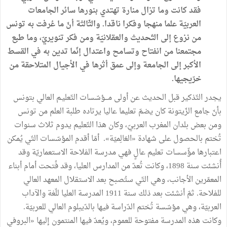
فقد كانت وما تزال منارة تهتدي بنورها سائر الجامعات
العربيّة علما منهجا وفكرا ناقدا. والثّالثة أنّ ما عُرفت به تونس
من نزوع إلى التّحديث والعقلانيّة ومن فكر تنويريّ، وما طبع
مجتمعنا من انفتاح وتسامح واعتدال إنّما تدين به في القسط
الأكبر إلى الجامعة وإلى عمق أثرها في الأجيال المتلاحقة من
خرّيجيها.
يجدر التّذكير قبل الحديث عن أولى مـــؤسّسات التّعليـم العالي بتونس
بأنّ جامع الزّيتونة كان يضمّ تعليما عاليا يرتاده طلبة العلم من تونس
ومن بعض بلدان المغرب العربيّ، وكان هذا التّعليم يدوم ثلاث سنوات
تُختم بالحصول على شهادة «العَالِميّة». أمّا أقدم المؤسّسات التّي يُمكن
اعتبارها مؤّسسات تعليم عالٍ فهي مدرسة الفلاحة الاستعماريّة وقد
أُنشئت سنة 1898، وكانت تُعدّ من المدارس العليا، وقد فُتحت أمام أبناء
المعمّرين الأجانب، وهي التّي ستُصبح بعد الاستقلال المعهد العالي
للفلاحة. ثمّ أنشئت بعد ذلك سنة 1911 المدرسة العليا للّغة والآداب
العربيّة، وهي مؤسّسة تُختم الدّراسة فيها بالدّيبلوم العالي للعربيّة.
وكانت هذه المدرسة مفتوحة للعموم، ويُعدّ فيها المنتمون إليها «البروفي