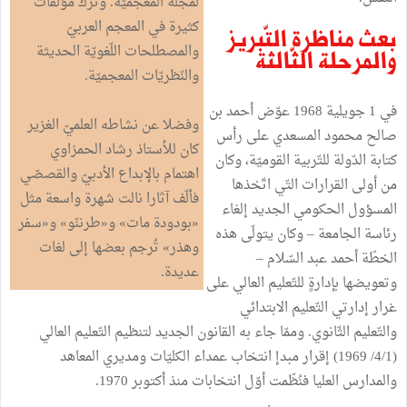
لمجلّة المعجميّة. وترك مؤلّفات
كثيرة في المعجم العربيّ
بعث مناظرة التّبريز
والمصطلحات اللّغويّة الحديثة
والمرحلة الثّالثة
والنّظريّات المعجميّة.
في 1 جويلية 1968 عوّض أحمد بن
وفضلا عن نشاطه العلميّ الغزير
صالح محمود المسعدي على رأس
كان للأستاذ رشاد الحمزاوي
كتابة الدّولة للتّربية القوميّة، وكان
اهتمام بالإبداع الأدبيّ والقصصّي
من أولى القرارات التّي اتّخذها
فألّف آثارا نالت شهرة واسعة مثل
المسؤول الحكومي الجديد إلغاء
«بودودة مات» و«طرننّو» و«سفر
رئاسة الجامعة – وكان يتولّى هذه
وهذر» تُرجم بعضها إلى لغات
الخطّة أحمد عبد السّلام –
عديدة.
وتعويضها بإدارةٍ للتّعليم العالي على
غرار إدارتي التّعليم الابتدائي
والتّعليم الثّانوي. وممّا جاء به القانون الجديد لتنظيم التّعليم العالي
(4/1/ 1969) إقرار مبدإ انتخاب عمداء الكليّات ومديري المعاهد
والمدارس العليا فنُظّمت أوّل انتخابات منذ أكتوبر 1970.