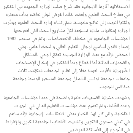
الاستقلاليّة آثارها الايجابية فقد شُرع صلب الوزارة الجديدة في التّفكير
في قطاع البحث العلميّ وبُعثت لذلك الغرض لجان خاصّة بدأت متعثّرة
ولكنّها انتهت إلى نتائج ملموسة، فتمّ إنشاء إدارة للبحث العلميّة ووفّرت
الوزارة إمكانيّات ماديّة مُشجّعة لكلّ مشاريع البحث التّي اقترحتها
المؤسّسات الجامعيّة في مختلف الاختصاصات. وتمّ في سبتمبر 1982
إصدار قانون أساسيّ لرجال التّعليم العالي والبحث العلميّ. وفي
المحصّل فإنّه مع بعث الوزارة الجديدة تعمّق الوعي بالمشاكل
والتّحديّات الماثلة أما القطاع وبدأ التّفكير في إدخال الإصلاحات
الضّروريّة فأقّرت العودة مثلا إلى نظام الجامعات فتكوّنت ثلاث
جامعات : جامعة تونــس للشّمــال وجامعة المنستير للوسط وجامعة
صفاقس للجنوب.
وشهدت عشريّة التّسعينات طفرة واضحة في عدد المؤسّسات الجامعيّة
وعدد الطّلبة، وتمّ تعميم بعث مؤسّسات للتّعليم العالي في الجهات
الدّاخليّة. ولئن كان لهذا الخيار بعض الانعكاسات الإيجابيّة فإنّه ساهم
في تدنّي مستوى التّكوين وتشتيت الأقطاب الجامعيّة الكبرى والإفراط
في اللّجــوء إلى الأساتذة العرضيّين.