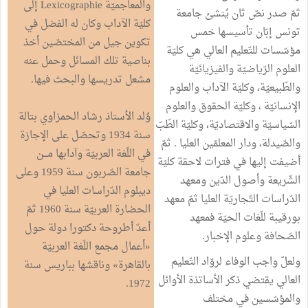
والمعاجميّة Lexicographie إلى
ثمّ صدر نصّ ثان يُنشئ جامعة
كليّة الآداب وكان له الفضل في
تونس إبّان تأسيسها خمس
تكوين جيل من المختصّين أخذ
مؤسّسات للتّعليم العالي هي كليّة
بناصية تلك المسائل وحمل عنه
العلوم الرّياضيّة والفيزيائيّة
مشعل تدريسها والبحث فيها.
والطّبيعيّة، وكليّة الآداب والعلوم
الإنسانيّة ، وكليّة الحقوق والعلوم
وُلد الأستاذ رشاد الحمزاوي بتالة
السّياسيّة والاقتصاديّة، وكليّة الطّبّ
سنة 1934 وتحصّل على الإجازة
والصّيدلة، ودار المعلمّين العليا . ثمّ
في اللّغة العربيّة وآدابها مـــن
أضيفت إليها في فترات لاحقة كليّة
جامعة الصّربون سنة 1959 وعلى
الشّريعة وأصول الدّين ومعهد
ديبلوم الدّراسات العليا في
الدّراسات التّجاريّة العليا ثمّ معهد
الحضارة العربيّة سنة 1960 ثمّ
بورقيبة للّغات الحيّة فمعهد
أعدّ أطروحة دكتورا دولة حول
الصّحافة وعلوم الإخبار.
«أعمال مجمع اللّغة العربيّة
ولعلّ واجب الوفاء لروّاد التّعليم
بالقاهرة» وناقشها بباريس سنة
العالي يقتضي ذكر الأساتذة الأوائل
1972.
والمؤسّسين في مختلف