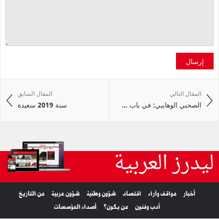
إرسال
المقال التالي
المقال السابق
الصحبي الوهايبي: في باب ...
سنة 2019 سعيدة
ليدرز العربية
أخبار
مواقف وآراء
اقتصاد
شؤون وطنية
شؤون عربية
من التاريخ
أدب وفنون
من يكون؟
أصداء المؤسسات