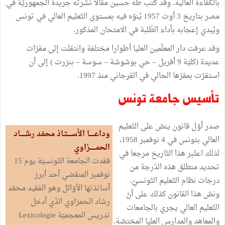
بالكفاءة العالية. وقد كتب طه حسين مقالا نشرته جريدة الجمهوريّة في
مصر بتاريخ 3 أوت 1957 يُنوّه فيه بمستوى التّعليم العالي في تونس
ويُبدي إعجابه بأداء الطّلبة في الامتحان المذكور.
وقد عرفت دار المعلّمين العليا أطوارا مختلفة وانتقلت إلى مقرّات
عديدة (كليّة 9 أفريل – حي بوشوشة – سوسة – بنزرت ) إلى أن
استقرّت بمقرّها الحالي في القرجاني منذ 1997.
تأسيس جامعة تونس
صدر أوّل قانون ينصّ على التّعليم
وداعـــــا الأســــتـاذ محمّد رشـــــاد
العالي بتونس في 4 نوفمبر 1958،
الحمــــــزاوي
لذلك اعتُبر هذا التّاريخ مرجعا في
فقدت الجامعة التّونسيّة يوم 15
تحديد منطلق هذه الدّرجة من
نوفمبر المنقضي أحد أبرز
درجات نظام التّعليم التّونسيّ.
أساتذتها الأوّائل وهو الفقيد محمّد
ونصّ هذا القانون كذلك على أنّ
رشاد الحمزاوي الذّي أدخل
التّعليم العالي يجري بالجامعات
تدريس المعجميّة Lexicologie
والمعاهد والمدارس العليا المختصّة.