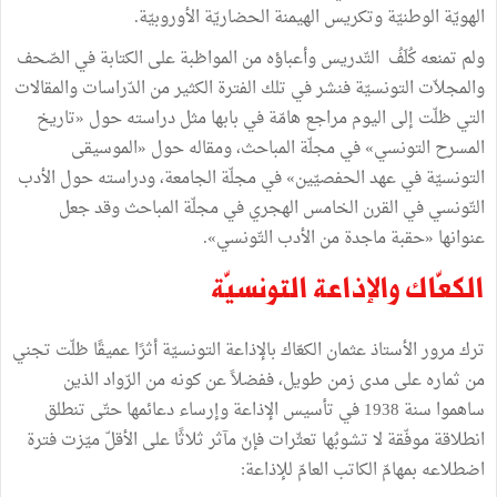
الهويّة الوطنيّة وتكريس الهيمنة الحضاريّة الأوروبيّة.
ولم تمنعه كُلَفُ التّدريس وأعباؤه من المواظبة على الكتابة في الصّحف
والمجلاّت التونسيّة فنشر في تلك الفترة الكثير من الدّراسات والمقالات
التي ظلّت إلى اليوم مراجع هامّة في بابها مثل دراسته حول «تاريخ
المسرح التونسي» في مجلّة المباحث، ومقاله حول «الموسيقى
التونسيّة في عهد الحفصيّين» في مجلّة الجامعة، ودراسته حول الأدب
التّونسي في القرن الخامس الهجري في مجلّة المباحث وقد جعل
عنوانها «حقبة ماجدة من الأدب التّونسي».
الكعّاك والإذاعة التونسيّة
ترك مرور الأستاذ عثمان الكعّاك بالإذاعة التونسيّة أثرًا عميقًا ظلّت تجني
من ثماره على مدى زمن طويل، ففضلاً عن كونه من الرّواد الذين
ساهموا سنة 1938 في تأسيس الإذاعة وإرساء دعائمها حتّى تنطلق
انطلاقة موفّقة لا تشوبُها تعثّرات فإنّ مآثر ثلاثًا على الأقلّ ميّزت فترة
اضطلاعه بمهامّ الكاتب العامّ للإذاعة: