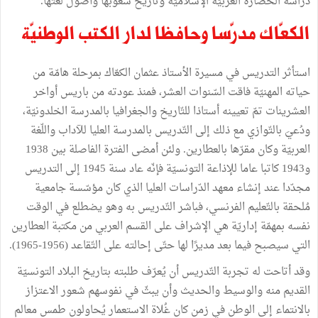
دراسة الحضارة العربيّة الإسلاميّة وتاريخ شعوبها وأصول لغتها.
الكعّاك مدرّسا وحافظا لدار الكتب الوطنيّة
استأثر التدريس في مسيرة الأستاذ عثمان الكعّاك بمرحلة هامّة من
حياته المهنيّة فاقت السّنوات العشر، فمنذ عودته من باريس أواخر
العشرينات تمّ تعيينه أستاذا للتّاريخ والجغرافيا بالمدرسة الخلدونيّة،
ودُعيَ بالتّوازي مع ذلك إلى التّدريس بالمدرسة العليا للآداب واللّغة
العربيّة وكان مقرّها بالعطارين. ولئن أمضى الفترة الفاصلة بين 1938
و1943 كاتبا عاما للإذاعة التونسيّة فإنّه عاد سنة 1945 إلى التدريس
مجدّدا عند إنشاء معهد الدّراسات العليا الذي كان مؤسّسة جامعية
مُلحقة بالتّعليم الفرنسي، فباشر التّدريس به وهو يضطلع في الوقت
نفسه بمهمّة إداريّة هي الإشراف على القسم العربي من مكتبة العطارين
التي سيصبح فيما بعد مديرًا لها حتّى إحالته على التّقاعد (1956-1965).
وقد أتاحت له تجربة التّدريس أن يُعرّف طلبته بتاريخ البلاد التونسيّة
القديم منه والوسيط والحديث وأن يبثّ في نفوسهم شعور الاعتزاز
بالانتماء إلى الوطن في زمن كان غُلاة الاستعمار يُحاولون طمس معالم