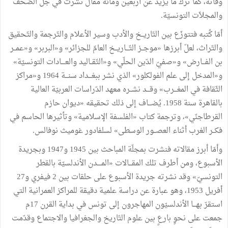
وفاته، كما ترك ما يزيد عن أربعين ومائة مقال نُشرت في جلّ الصّحف
والمجلاّت التونسيّة.
أمّا كُتبه فتتوزّع بين التّاريــخ والأدب وسير الأعلام والتّرجمة والتّحقيق
والتّراث، لعلّ أبرزها «موجــز التّـــاريــخ العامّ للجزائر» و«البربر» و«عمــر
بن الفـــارض» و«صفيّ الدّين الحلّي» و«التّقــاليد والعــــادات التونسيّة»
و«المدخل إلى علم الفولكلور» الذي نشر ببغـــداد سنـــة 1964 و«مراكز
الثّقافة في المغـــرب» وقـــد نشــره معهد الدّراسات العربيّة العالية
بالقاهرة سنة 1958. يُضـــاف إلى ذلك تحقيقه «ديوان حازم
القرطاجنّي»، وترجمة كتاب «الفلسفة الإسلامية» وتأثيرها الحاسم في
فكــر الغرب أثناء العصــور الوسطى» لسلفادور غوميث نوفالس.
وأمّا أبرز مقالاته فنشرت بمجلّة المباحث بين 1945 و1947 وبجريدة
الأسبوع، ومن أطرف تلك المقـــالات «المــــدن الأندلسيّة بالقطر
التونسيّ» وقد نشرته جريدة الأسبوع على حلقات بين 2 فيفري و27
أفريل 1953، وهو عبارة عن دراسة علمية دقيقة للمراكز العمرانية التي
استقرّ بهـــا الأندلسيّون المهاجرون إلى تونس في بداية القرن 17م
جمعت على نحوٍ بارعٍ بين علوم التّاريخ والجغرافيا والاجتماع وقدّمت