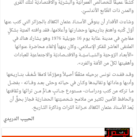
كشفًا عميقًا للخصائص العمرانيّة والبشريّة والاقتصاديّة لتلك القرى
والمدن ذات الطّابع الأندلسيّ.
وشاءت الأقدار أن يتوفّى الأستــاذ عثمان الكعّاك بالجزائر التي كتب عنها
أوّل كُتبه واهتمّ بتاريخها وحضارتها وأعلامها، فقد وافته المنيّة بشكلٍ
مفاجئٍ في مدينة عنّابة يوم 16 جويلية 1976 وهو يشارك هناك في
الملتقى العاشر للفكر الإسلامي، وكان يتهيّأ لإلقاء محاضرة عنوانها
«الأبعــاد الرّوحيّة والسّيـــاسيّـــة والاقتـــصاديّة والاجتماعيّة للعبادات
وأهمّيتها لكلّ من الأمّة والفرد».
وقــد فقــدت تونس برحيله مثقّفًا أصيلاً ومؤرّخًا لامعًا شُغــفَ بتـــاريخها
وأدبها وعاداتها وتقاليدها وكــان في حياته وحتّى بعــد وفـــاته - بفضــل
مــا تركه من كتب ودراسات- مستودع جـــانبٍ هـــامٍّ مـــن تراثها وثقافتها
والحافظ الأمين لكثير من ملامح شخصيّتها الحضاريّة فجازَ بحقٍّ أن
يُعدّ الأستاذ عثمان الكعّاك خــزانة التّراث وذاكرة التّــاريخ.
الحبيب الدريدي