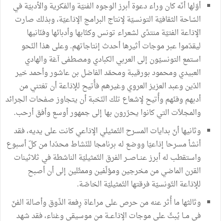
أوّلها أنّه كان وراء دعوة أبرز الوجوه الفنيّة والفكرية والأدبيّة في
السّاحة الثقافيّة التونسيّة لإنتاج البرامج الإذاعيّة، وبذلك صارت
الإذاعة الفتيّة منتدًى لشعراء تونس وكتّابها وأدبائها وفنّانيها
ليقدّموا عبر موجات أثيرها أحدث إنتاجاتهم. وعلى هذا النّحو
استمع التونسيّون إلى العربي الكبادي ومصطفى آغة والهادي
العبيدي ومحمود بورقيبة ومحمّد الفاضل بن عاشور وأحمد خير
الدّين وعبد العزيز العروي وغيرهم فأُتيح للإذاعة أن تغتني من
أدبهم وفنّهم وأُتيح لإشعاع تلك النّخبة أن يتجاوز صفحات الجرائد
والمجلاّت التي كانوا يحرّرون بها إلى جمهور أوسع وأفق أرحب.
وثانيها أنّ بدايات المسرح التّمثيلي الإذاعي كانت على يديه، فقد
أنشأ مسرحا إذاعيّا ووضع له برنامجا للنّشاط محدّدا من كلّ أسبوع
واستقطب له أبرز عنــاصــر الفرق التّمثيليّة الناشطة في ثلاثينات
القرن الماضي من مخرجين ومؤلّفين وممثّلين إلى أن أصبح
للإذاعة التّونسيّة فرقتها التّمثيليّة الخاصّة.
وثالثها ما أُثر عنه من حرص على مراعاة رِفعة الذّوق وأصالة الفنّ
في مــا يُبثّ على موجات الإذاعــة من موسيقى وغناء، فقد شهد