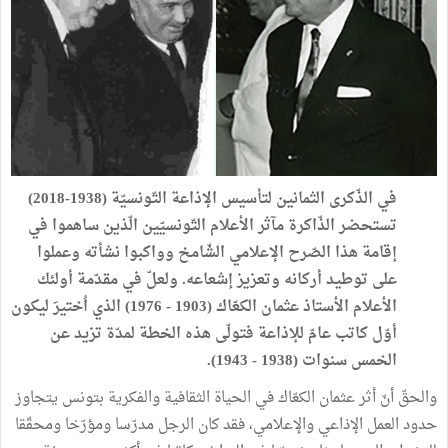
في الذّكرى الثمانين لتأسيس الإذاعة التّونسيّة (1938-2018)
تستحضر الذّاكرة مآثر الأعلام التّونسيّين الّذين ساهموا في
إقامة هذا الصّرح الإعلامي الشّامخ وواكبوا نشأته وعملوا
على توطيد أركانه وتعزيز إشعاعه. ولعلّ في مقدّمة أولئك
الأعلام الأستاذ عثمان الكعّاك (1903 - 1976) الذي اُختيرَ ليكون
أوّل كاتب عامّ للإذاعة فتولّى هذه الخطة لمدّة تزيد عن
الخمس سنوات (1938 - 1943).
والحقّ أنّ أثر عثمان الكعّاك في الحياة الثقافية والفكرية بتونس يتجاوز
حدود العمل الإذاعي والإعلامي، فقد كان الرجل مدرّسا ومؤرّخا ومحقّقا