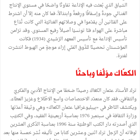
السّياق الذي بُعثت فيه الإذاعة تفاوتًا واضحًا في مستوى الإنتاج
الغنــائي جودةً وإسفافًا ورِفعةً وابتذالاً، فما كان منه إلاّ أن اشترط
على الفنّانين أن يقدّموا في وصلاتهم الغنائيّة التي كانت تُذاع
مباشرة على الهواء فنّا تونسيّا أصيلاً رفيع المستوى. وقد تزامن
تأسيس الإذاعة مع تأسيس المعهد الرّشيدي (1934) فكانت
المؤسّستان تحصينًا للذّوق الفنّي إزاء موجةٍ من الهبوط انتشرت
لفترة.
الكعّاك مؤلّفا وباحثًا
ترك الأستاذ عثمان الكعّاك رصيدًا ضخمًا من الإنتاج الأدبيّ والفكريّ
والثقافيّ، فقد كان متعدّد الاختصاصات واسع الاطّلاع وغزيرَ العطاء.
ويكتشف النّاظر في «بيبليوغرافيا عثمان الكعاك» وهي وثيقة أعدّتها
وزارة الثقافة في سبتمبر 1976 بمناسبة أربعينيّة الفقيد، وفي الكتيّب
الذي أصدرته دار الكتب الوطنيّة سنة 1996 بمناسبة الذّكرى العشرين
لوفاته أنّ الرّجل ترك اثنين وعشرين كتابا من تأليفه نُشر خمسة منها بعد