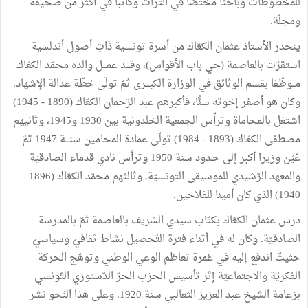
للمخطوطات وباحثا مختصّا في التراث وكاتبا في أكثر من صحيفة
ومجلّة.
ينحدر الأستاذ عثمان الكعّاك من أسرة تونسية ذَاتِ أصول أندلسية
استقرّت بالعاصمة (حي باب الأقواس)، وقـــد عمـــل والده محمّد الكعّاك
مــوظّفا بقسم الوثائق في الوزارة الكبـــرى ثمّ تولّى خطّة عدالة الإشهاد.
وكان هو أصغر إخوته سنًّا، فأكبرهم عبد الرّحمان الكعّاك (1890 - 1945)
اشتغل بالمحاماة وترأّس الجمعية الخلدونية بين 1930 و1945، وثانيهم
مصطفى الكعّاك (1893 - 1984) تولّى عمادة المحامين سنـــة 1947 ثمّ
عُيّن وزيرا أكبر إلى حـدود سنة 1950 وترأّس نادي قدماء الصادقيّة
والمعهد الرّشيدي للموسيقى التونسيّة، وثالثهم محمّد الكعّاك (1896 -
1940) الذي كان أمينا للفلاحين.
درس عثمان الكعّاك بكتّاب سيدي الشريف بالعاصمة ثمّ بالمدرسة
الصادقيّة. وكان له في أثناء فترة التّحصيل نشاط ثقافيّ وسياسيّ
حثيثٌ اندفع إليه في غمرة تعاظم الوعي الوطني وتوهّج الحركة
الفكريّة والاجتماعيّة إثر تأسيس الحزب الحرّ الدّستوري التّونسي
بزعامة الشيخ عبد العزيز الثعالبي سنة 1920. وعلى هذا النّحو نشر