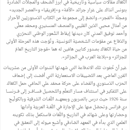
الكعّاك مقالات سياسية وتاريخية في أبرز الصّحف والمجلاّت الصّادرة
بتونس آنذاك على غرار جرائد «الأمّة» و»إفريقيا» و»العصر الجديد»
ومجلّة «الفجر»، وانضمّ إلى مجموعة من الكتّاب الدّستوريّين الأحرار
من أمثال محيي الدّين القليبي والمنصف المنستيري ومحمّد معلَّى
وأحمد توفيق المدني كان ديدنها إيقاظ الشّعور الوطني التحرّري
والدّفاع عن مقوّمات الشخصيّة التونسيّة. وتُوّجت هذه المرحلة الأولى
من حياة الكعّاك بصدور كتابين هامّين له هما «مُوجز التاريخ العامّ
للجزائر» و«بلاغة العرب في الجزائر».
غير أنّ خُفوت تلك الاندفاعة التي شهدتها السّنوات الأولى من عشرينات
القرن الماضي بعد التّضييقات الاستعماريّة التي أفضت إلى إضعاف
الحزب الدّستوري والقضاء على حركة محمّد علي الحامّي حمل الكعّاك
على التّفكير في استئناف مسار التعلّم والتّحصيل فســافـــر إلى فـــرنســـا
سنة 1926 حيث درس بالصربون وبمعهــــد اللّغــات الشرقيّة وبالكولّيج
دي فرانس وتحصّل منها على الإجازة في اللّغــة العربيّة وآدابها
وحضارتها وعلى شهائد في التاريخ واللّغات فاستكمل بذلك تكوينه
العلميّ الذي بدأه في المعهد الصّادقي وأشبع ميوله إلى التعمّـق في