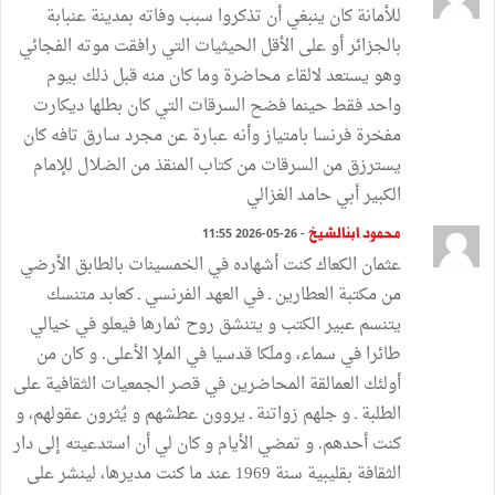
للأمانة كان ينبغي أن تذكروا سبب وفاته بمدينة عنبابة
بالجزائر أو على الأقل الحيثيات التي رافقت موته الفجائي
وهو يستعد لالقاء محاضرة وما كان منه قبل ذلك بيوم
واحد فقط حينما فضح السرقات التي كان بطلها ديكارت
مفخرة فرنسا بامتياز وأنه عبارة عن مجرد سارق تافه كان
يسترزق من السرقات من كتاب المنقذ من الضلال للإمام
الكبير أبي حامد الغزالي
محمود ابنالشيخ
- 26-05-2026 11:55
عثمان الكعاك كنت أشهاده في الخمسينات بالطابق الأرضي
من مكتبة العطارين ـ في العهد الفرنسي ـ كعابد متنسك
يتنسم عبير الكتب و يتنشق روح ثمارها فيعلو في خيالي
طائرا في سماء، وملَكا قدسيا في الملإ الأعلى. و كان من
أولئك العمالقة المحاضرين في قصر الجمعيات الثقافية على
الطلبة ـ و جلهم زواتنة ـ يروون عطشهم و يُثرون عقولهم، و
كنت أحدهم. و تمضي الأيام و كان لي أن استدعيته إلى دار
الثقافة بقليبية سنة 1969 عند ما كنت مديرها، لينشر على