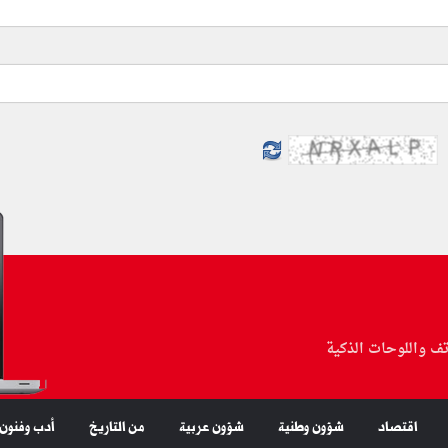
تف واللوحات الذكية
اقتصاد
شؤون وطنية
شؤون عربية
من التاريخ
أدب وفنون