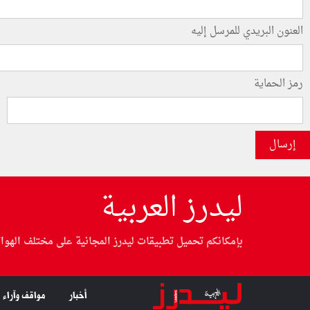
العنون البريدي للمرسل إليه
رمز الحماية
إرسال
ليدرز العربية
بإمكانكم تحميل تطبيقات ليدرز المجانية على مختلف الهوا
أخبار
مواقف وآراء