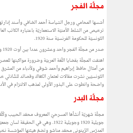
مجلّة الفجر
أسّسها المحامي ورجل السّياسة أحمد الصّافي وأسند إدارت
ترخيص من السّلط الأمنيّة الاستعماريّة باعتباره الكاتب العا
التّونسيّة للحكومة الفرنسيّة سنة 1920.
صدر من مجلّة الفجر واحد وعشرون عددا بين أوت 1920 وجوان 1922.
اهتمّت المجلّة بقضايا اللّغة العربيّة وضرورة مواكبتها للع
من أمثال حافظ إبراهيم وأحمد شوقي ولأدباء من المشرق م
التّونسيّين نشرت مقالات لعثمان الكعّاك وقصائد للشّاذلي خ
واضحة وانطوت على البذور الأولى لمذهب الالتزام في الأد
مجلّة البدر
مجلّة شهريّة أنشأها المسرحيّ المعروف محمّد الحبيب وكُلّ
جويلية 1920 وجويلية 1922. وهي في الحقي
المدرّس الزّيتوني محمّد مناشو وتضمّ هيئتها المؤسّسة نخبة