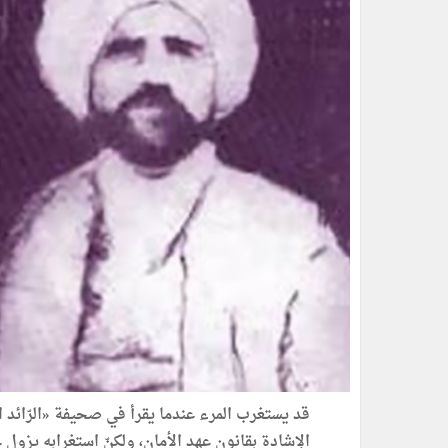
الإشادة بقانون عهد الأمان، ولكنّ استغرابه يزول 