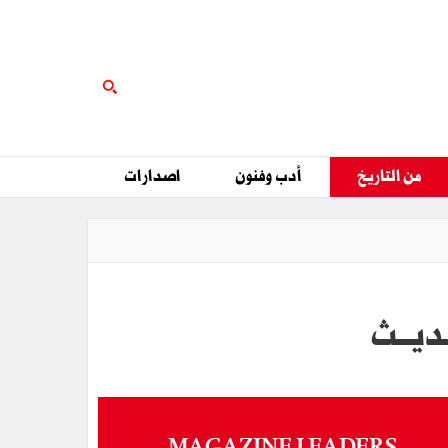
من التاريخ
أدب وفنون
اصدارات
ـديــث
MAGAZINE LEADERS