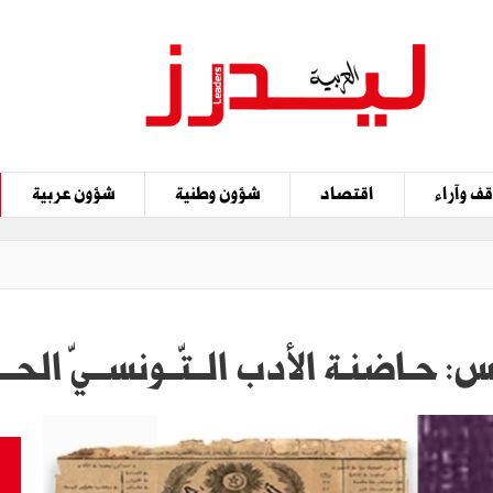
ف وآراء
اقتصاد
شؤون وطنية
شؤون عربية
ـس: حـاضنـة الأدب الــتّــونســيّ الحــ