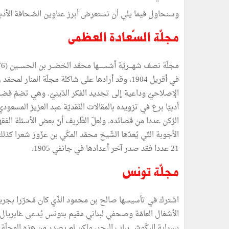
وسنحاول فيما يلي أن نستعرض أبرز عناوين الصّحافة الأدبي
مجلّة السّعادة العظمى
في أفريل 1904، وقد أرادها على شاكلة مجلّة المنار ل
الإصلاحيّ وداعية إلى تجديد الفكر الدّينيّ. وهي تضمّ فضلا ع
أدبيّا برع في تزويده بالمقالات النّقديّة عبد العزيز المسعو
الرّكن عددا من قصائده. ولعلّ الطّريف أنّ بعض الأسئلة الفق
الأجوبة التّي يُعدّها الشّيخ محمّد المكّي بن عزّوز شعرا كذ
21 عددا فقد صدر آخر أعدادها في جانفي 1905.
مجلّة تونس
اشترك في تأسيسها صالح بن محمود الذّي كان مُحرّرا بجريد
الأشغال العامّة وصحفي لبناني مقيم بتونس يُدعى غابريال أ
بسراية البكّوش بباب البحر، ولكن لم يصدر من هذه المجلّة نصف الشّهريّة سو