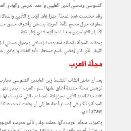
السّنوسي ومحيي الدّين القليبي وأحمد الدّرعي والهادي ال
وقد خصّصت هذه المجلّة حيّزا هامّا للإنتاج الأدبيّ والمق
معلوف حول مجمع اللّغة العربيّة بدمشق وأشرف حسن حسني
الأدباء التّونسيّين منذ الفتح الإسلاميّ لإفريقيّة.
وحفلت المجلّة بقصائد لمعروف الرّصافي وجميل صدقي الزّ
النّيفر الذّي كان يُمضي باسم مستعار «أبو العُلا» والهادي
مجلّة العرب
بعد أن خاض الشّاب النّشيط زين العابدين السّنوسي تجارب في
افتتاحيّة العدد الأوّل مسؤوليّة المصاعب التّي تعرّضت لها 
المجلّة وتأخّر في إصدار أعدادها إلى أن وقعت تحت طائلة ال
الثّلاثة أشهر.
وتميّزت مجلّة العرب بأنّها حملت بوادر تأثير مدرسة المهج
ميخائيل نُعيمة «الغربال» سنة 3