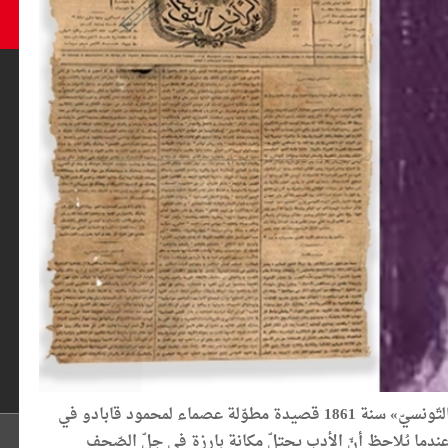
قد يستغرب المرء عندما يقرأ في صحيفة «الرّائد التّونسيّ» سنة 1861 قصيدة مطوّلة عصماء لمحمود قابادو في
عندما يُلاحظ أنّ الأدب يحتلّ مكانة بارزة في جلّ الصّحف