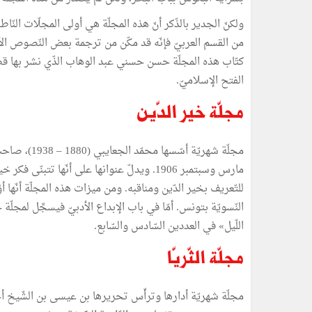
ولكنّ الجدير بالذّكر أنّ هذه المجلّة هي أولى المجلّات النّاط
من القسم العربيّ فإنّه قد مكّن من ترجمة بعض النّصوص الأدبيّ
كتّاب هذه المجلّة حسن حسني عبد الوهاب الذّي نشر بها قصّ
الفتح الإسلاميّ.
مجلّة خير الدّين
مارس وسبتمبر 1906. ويدلّ عنوانها على أنّها ت
للتّعريف بخير الدّين ومناقبه. ومن ميزات هذه المجلّة أنّها أ
النّسويّة بتونس. أمّا في باب الإبداع الأدبيّ فيسجَّل لمجل
اللّيل» في العددين السّادس والسّابع.
مجلّة الثّريّا