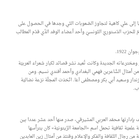
ها إلى علي كاهية لتجاوز الصّعوبات التّي وجدها في الحصول على
مّ للحزب الدّستوريّ التّونسيّ وأحد أعضاء الوفد الذّي قدّم المطالب
صر ومخترعاته الجديدة وكانت تُعيد نشر قصائد لكبار شعراء العربيّة
ن أمثال الشّاعرين فهمي البغدادي وأحمد أفندي نسيم. ومن
زندار وسعيد أبي بكر ومصطفى آغا. اتّخذت المجلّة نزعة نضاليّة
ب.
ف بإدارتها محمّد العربي المشيرقي، صدر منها أحد عشر عددا بين
قة لسان جمعيّة علميّة ثقافيّة تحمل اسم «الجامعة الزّيتونيّة» كان يترأّسها
 من رجال الثّقافة والفكر والإعلام وقتئذ من أمثال زين العابدين