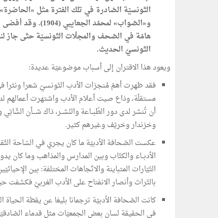
و«الصّواب» لمحمّد ا
هامّة في الصّحف والمجلّات التّونسيّة حتّى جاز لن
التّونسيّ الحديث.
ويعود هذا الاقتران إلى أسباب موضوعيّة عديدة:
فقد ظهرت أهمّ مُنجزات الأدب التّونسيّ شعرا ونثرا ف
مستقلّة، وذاع صيت أعلام الأدب واشتهرت أعمالهم لدى 
أن تُنشر لدى دور الطّبــاعة والنّشــر، ذاك شـــأن الشّا
وخزندار وخريّف وغيرهم كثير.
عكست الصّحافة الأدبيّة ما كان يجري في السّاحة الثّقاف
الأدبــاء والكتّاب وبين المدارس والمذاهب وما كان ي
التّيّارات المتباينة والاتّجاهات المختلفة: بين الإحيائي
بالتّراث وأنصار الانفتاح على الأدب الغربيّ فكشفت حيو
كانت الصّحافة الأدبيّة ترجمانا بليغا عن يقظة الحياة ال
في الحقيقة لسان بعض الجمعيّات مثل قدماء الصّادقيّة 