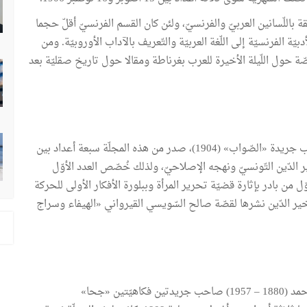
قة باللّسانين العربيّ والفرنسيّ، ولئن كان القسم الفرنسيّ أقلّ حجما
ة الفرنسيّة إلى اللّغة العربيّة والتّعريف بالآداب الأوروبيّة. ومن
ة حول اللّيلة الأخيرة للعرب بغرناطة ومقالا حول تاريخ صقليّة بعد
مجلّة شهريّة أسّسها محمّد الجعايبي (1880 – 1938)، صاحب جريدة «الصّواب» (1904)، صدر من هذه المجلّة سبعة أعداد بين
تبنّى فكر خير الدّين التّونسيّ ونهجه الإصلاحيّ، ولذلك خُصّص العدد الأوّل
وّل من بادر بإثارة قضيّة تحرير المرأة وببلورة الأفكار الأولى للحركة
ّة خير الدّين نشرها لقصّة صالح السّويسي القيرواني «الهيفاء وسراج
مجلّة شهريّة أدارها وترأّس تحريرها بن عيسى بن الشّيخ أحمد (1880 – 1957) صاحب جريدتين فكاهيّتين «جحا»