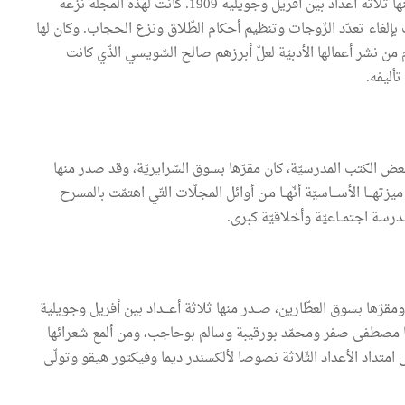
و«جحجوح»، ومقرّها بنهج الزّاوية البكريّة بتونس، صدر منها ثلاثة أعداد بين أفريل وجويلية 1909. كانت لهذه المجلّة نزعة
 بإلغاء تعدّد الزّوجات وتنظيم أحكام الطّلاق ونزع الحجاب. وكان لها
م من نشر أعمالها الأدبيّة لعلّ أبرزهم صالح السّويسي الذّي كانت
أليفه.
ض الكتب المدرسيّة، كان مقرّها بسوق السّرايريّة، وقد صدر منها
هريّة بين سبتمبر 1920 وأفريل 1921. ولعـــلّ ميزتهـــا الأســـاسيّة أنّهــا مـن أوائل المجلّات التّي اهتمّت بالمسرح
درسة اجتمــاعيّة وأخلاقيّة كبرى.
ها هو الشّاعر محمّد السّعيد الخلصي (1896 – 1962)، ومقرّها بسوق العطّارين، صــدر منها ثلاثة أعـــداد بين أفريل وجويلية
رّريها مصطفى صفر ومحمّد بورقيبة وسالم بوحاجب، ومن ألمع شعرائها
متداد الأعداد الثّلاثة نصوصا لألكسندر ديما وفيكتور هيقو وتولّى