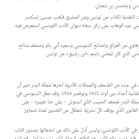
مدني وبلحسـن بن شعبان.
الات النّقديّة لكتّاب من تونس ومن المشرق فكتب عيسى إسكندر
 عبد الوهاب على ركن سمّاه ديوان الأدب التّونسي استعرض فيه
هاوي من العراق ولصالح السّويسي وسعيد أبي بكر ومحمّد صالح
 المدني الذّي كان يُمضي باسم «ابن رشيق» من تونس.
 عــدد من الصّحف والمجلّات الأدبيّة آخرها مجلّة البدر خيّر أن
يُؤسّس مجلّة جديدة أطلق عليها اسـم «العرب»، صدر منها ثمانية أعداد بين أوت 1923 ونوفمبر 1924. وقد حمّل السّنوسي في
مجلّة البدر لمحمّد الحبيب الذّي استولى – على حدّ تعبيره – على
قانون الذّي يوقف كلّ نشريّة تتعطّل عن الصّدور لمدّة تتجاوز
ر في الأدب التّونسيّ، وليس أدلّ على ذلك من احتفائها بصدور كتاب
192. وشهدت المجلّة دخول قلم جديد عالم الأدب هو الطّاهر الحدّاد الذّي نشر بها أولى قصائده