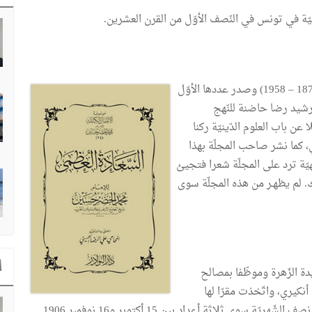
ّة في تونس في النّصف الأوّل من القرن العشرين.
مجلّة نصف شهـــريّة أسّســـها محمّد الخضــر بن الحســين (1876 – 1958) وصدر عددها الأوّل
محمّد رشيد رضا حاضنة للنّهج
ن باب العلوم الدّينيّة ركنا
دي، كما نشر صاحب المجلّة بهذا
هيّة ترد على المجلّة شعرا فتجيئ
لك. لم يظهـر من هذه المجلّة سوى
ا
ة الزّهرة وموظّفا بمصالح
نكيري، واتّخذت مقرّا لها
ى ثلاثة أعداد بين 15 أكتوبر و16 نوفمبر 1906.