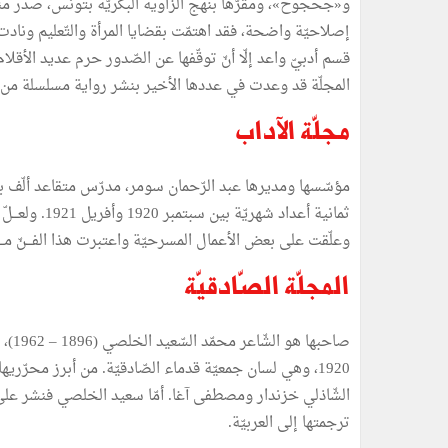
إصلاحيّة واضحة، فقد اهتمّت بقضايا المرأة والتّعليم ونادت
قسم أدبيّ واعد إلّا أنّ توقّفها عن الصّدور حرم عديد الأقلا
المجلّة قد وعدت في عددها الأخير بنشر رواية مسلسلة من ت
مجلّة الآداب
مؤسّسها ومديرها عبد الرّحمان سومر، مدرّس متقاعد ألّف بع
ثمانية أعداد ش
وعلّقت على بعض الأعمال المسرحيّة واعتبرت هذا الفـــنّ مـــ
المجلّة الصّادقيّة
صاحب
1920، وهي لسان جمعيّة قدماء الصّادقيّة. من أبرز مح
الشّاذلي خزندار ومصطفى آغا. أمّا سعيد الخلصي فنشر على ا
ترجمتها إلى العربيّة.