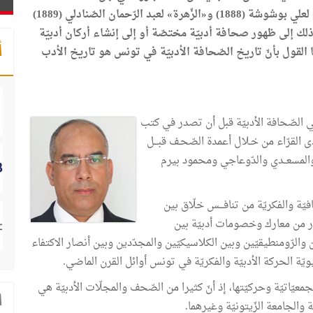
التّونسيّة الصّادرة في تلك الفترة مثل «الحاضرة» لعلي بوشوشة (1888) و«الزّهرة» لعبد الرّحمان الصّنادلي (1889)
لجعايبي (1904). وقد أفضى ذلك إلى ظهور صحافة أدبيّة مختصّة أو إلى إنشاء أركان أدبيّة
أ
ا القول بأنّ تاريخ الصّحافة الأدبيّة في تونس هو تاريخ الأدب
ي الصّحافة الأدبيّة قبل أن تصدر في كتب
القرّاء من خـلال أعمدة الصّحـف قبـــل
بّي والمسعــدي والدّوعاجي ومحمود بيرم
يّة والفكريّة من تنافـــس خلّاق بين
دور من معارك وخصومات أدبيّة بين
ّين والرّومنطيقيّين وبين الكلاسيكيّين والمجدّدين وبين أنصار الاكتفاء
يّة الحركة الأدبيّة والفكريّة في تونس أوائل القرن الماضي.
جمعيّاتيّة وحركيّتها، إذ أنّ كثيرا من الصّحف والمجلّات الأدبيّة هي
ا
والجامعة الزّيتونيّة وغيرهما.