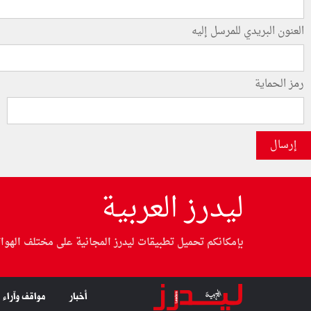
العنون البريدي للمرسل إليه
رمز الحماية
إرسال
ليدرز العربية
بإمكانكم تحميل تطبيقات ليدرز المجانية على مختلف الهوا
أخبار
مواقف وآراء