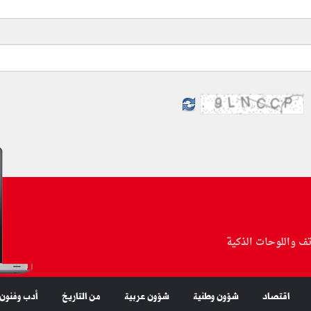
تف واللوحات الذكية
اقتصاد
شؤون وطنية
شؤون عربية
من التاريخ
أدب وفنون