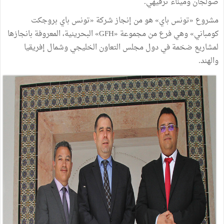
صولجان وميناء ترفيهي.
مشروع «تونس باي» هو من ﺇنجاز شركة «تونس باي بروجكت
كومباني» وهي فرع من مجموعة «GFH» البحرينية، المعروفة بانجازها
لمشاريع ضخمة في دول مجلس التعاون الخليجي وشمال إفريقيا
والهند.