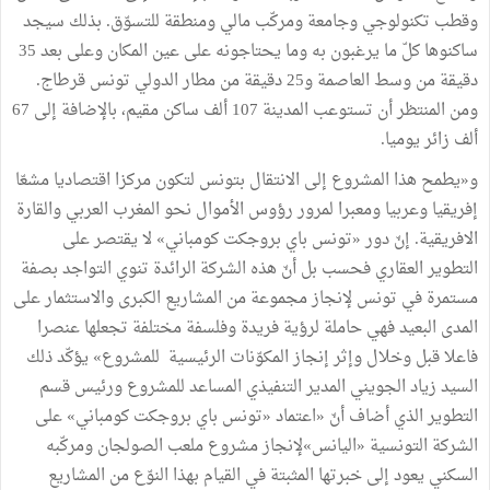
وقطب تكنولوجي وجامعة ومركّب مالي ومنطقة للتسوّق. بذلك سيجد
ساكنوها كلّ ما يرغبون به وما يحتاجونه على عين المكان وعلى بعد 35
دقيقة من وسط العاصمة و25 دقيقة من مطار الدولي تونس قرطاج.
ومن المنتظر أن تستوعب المدينة 107 ألف ساكن مقيم، بالإضافة إلى 67
ألف زائر يوميا.
و«يطمح هذا المشروع إلى الانتقال بتونس لتكون مركزا اقتصاديا مشعّا
إفريقيا وعربيا ومعبرا لمرور رؤوس الأموال نحو المغرب العربي والقارة
الافريقية. إنّ دور «تونس باي بروجكت كومباني» لا يقتصر على
التطوير العقاري فحسب بل أنّ هذه الشركة الرائدة تنوي التواجد بصفة
مستمرة في تونس لإنجاز مجموعة من المشاريع الكبرى والاستثمار على
المدى البعيد فهي حاملة لرؤية فريدة وفلسفة مختلفة تجعلها عنصرا
فاعلا قبل وخلال وﺇثر إنجاز المكوّنات الرئيسية للمشروع» يؤكّد ذلك
السيد زياد الجويني المدير التنفيذي المساعد للمشروع ورئيس قسم
التطوير الذي أضاف أنّ «اعتماد «تونس باي بروجكت كومباني» على
الشركة التونسية «اليانس»لإنجاز مشروع ملعب الصولجان ومركّبه
السكني يعود إلى خبرتها المثبتة في القيام بهذا النوّع من المشاريع