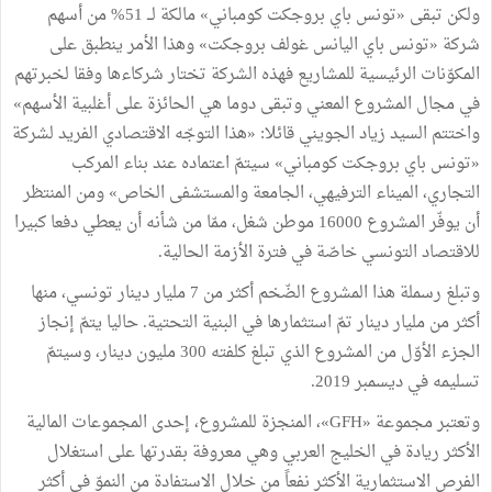
ولكن تبقى «تونس باي بروجكت كومباني» مالكة لــ 51% من أسهم
شركة «تونس باي اليانس غولف بروجكت» وهذا الأمر ينطبق على
المكوّنات الرئيسية للمشاريع فهذه الشركة تختار شركاءها وفقا لخبرتهم
في مجال المشروع المعني وتبقى دوما هي الحائزة على أغلبية الأسهم»
واختتم السيد زياد الجويني قائلا: «هذا التوجّه الاقتصادي الفريد لشركة
«تونس باي بروجكت كومباني» سيتمّ اعتماده عند بناء المركب
التجاري، الميناء الترفيهي، الجامعة والمستشفى الخاص» ومن المنتظر
أن يوفّر المشروع 16000 موطن شغل، ممّا من شأنه أن يعطي دفعا كبيرا
للاقتصاد التونسي خاصّة في فترة الأزمة الحالية.
وتبلغ رسملة هذا المشروع الضّخم أكثر من 7 مليار دينار تونسي، منها
أكثر من مليار دينار تمّ استثمارها في البنية التحتية. حاليا يتمّ ﺇنجاز
الجزء الأوّل من المشروع الذي تبلغ كلفته 300 مليون دينار، وسيتمّ
تسليمه في ديسمبر 2019.
وتعتبر مجموعة «GFH»، المنجزة للمشروع، إحدى المجموعات المالية
الأكثر ريادة في الخليج العربي وهي معروفة بقدرتها على استغلال
الفرص الاستثمارية الأكثر نفعاً من خلال الاستفادة من النموّ في أكثر