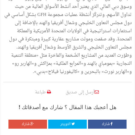
وسوق دبي المالي الذي يعتبر أحد أنشط الأسواق المالية من حيث
تداول الأسهم. وتتركّز أنشطة عمليات مجموعة GFH بشكل أساسي في
دول مجلس التعاون الخليجي وشمال أفريقيا والهند بالإضافة إلى
استثمارات استراتيجية في الولايات المتحدة الأمريكية والمملكة
المتحدة. وقد صمّمت ومولت مشاريع عقارية كبيرة ومبتكرة في دول
مجلس التعاون الخليجي والشرق الأوسط وشمال أفريقيا والهند.
وطوّرت العديد من المشاريع الضّخمة والفاخرة مثل «منطقة التنمية
التجارية «بمومباي بالهند و»المرابع الملكية» بمرّاكش و»الهاربر رو»
و»الهاربر نورث» بالبحرين و «كاليفورنيا فيلاج»بدبي».
أرسل إلى صديق
طباعة
هل أعجبك هذا المقال ؟ شارك مع أصدقائك !
شارك
التويتر
شارك