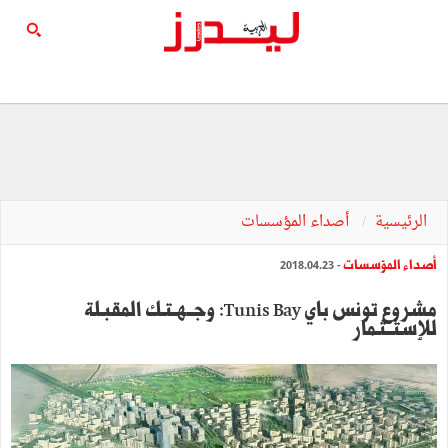
الرئيسية
أصداء المؤسسات
أصداء المؤسسات
- 2018.04.23
مشروع تونس باي Tunis Bay: وجــهـتـك المقبـلة
للإستــثـمار