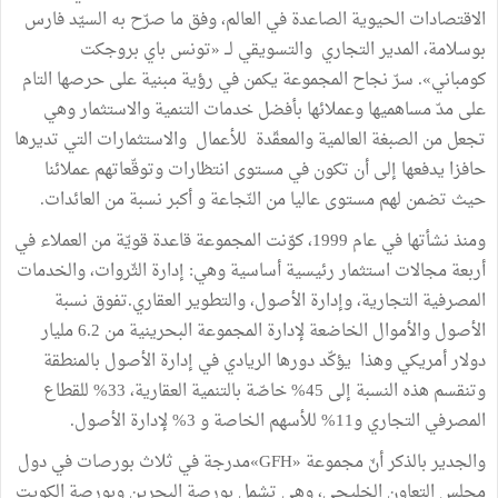
الاقتصادات الحيوية الصاعدة في العالم، وفق ما صرّح به السيّد فارس
بوسلامة، المدير التجاري والتسويقي لــ «تونس باي بروجكت
كومباني». سرّ نجاح المجموعة يكمن في رؤية مبنية على حرصها التام
على مدّ مساهميها وعملائها بأفضل خدمات التنمية والاستثمار وهي
تجعل من الصبغة العالمية والمعقّدة للأعمال والاستثمارات التي تديرها
حافزا يدفعها إلى أن تكون في مستوى انتظارات وتوقّعاتهم عملائنا
حيث تضمن لهم مستوى عاليا من النّجاعة و أكبر نسبة من العائدات.
ومنذ نشأتها في عام 1999، كوّنت المجموعة قاعدة قويّة من العملاء في
أربعة مجالات استثمار رئيسية أساسية وهي: إدارة الثّروات، والخدمات
المصرفية التجارية، وإدارة الأصول، والتطوير العقاري.تفوق نسبة
الأصول والأموال الخاضعة لإدارة المجموعة البحرينية من 6.2 مليار
دولار أمريكي وهذا يؤكّد دورها الريادي في إدارة الأصول بالمنطقة
وتنقسم هذه النسبة إلى 45% خاصّة بالتنمية العقارية، 33% للقطاع
المصرفي التجاري و11% للأسهم الخاصة و 3% لإدارة الأصول.
والجدير بالذكر أنّ مجموعة «GFH»مدرجة في ثلاث بورصات في دول
مجلس التعاون الخليجي، وهي تشمل بورصة البحرين وبورصة الكويت