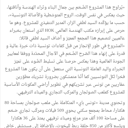
«يُراوح هذا المشروع الضّخم بين جمال البناء وثراء الهندسة وأناقتها،
حيث يعكس في نفس الوقت، الروح المتوسّطية والأصالة التونسية»،
حسب ما يؤكّده السيد لطفي الزار، المدير التنفيذي للمشروع. وهو ما
حرص على إبرازه مكتب الهندسة العالمي HOK الذي استعان بخبراء
عالميين لتصميم هذا المجمع المميّز و أضاف السيد لطفي قائلا:
«المشروع في طور الإنجاز من قبل كفاءات تونسية ذات خبرة عالية و
قدرة على إنهاء هذا الصّرح الضّخم في الآجال المحدّدة ووفقا لمعايير
الجودة العالمية وهذا يعكس حرصنا على تسليط الضّوء على تميّز
الخبراء واليد العاملة التونسية التي ستعمل على أن يكون هذا المشروع
فخرا لكل التونسيين كما أنّنا متمسّكون بضرورة تشريك مطوّرين
عقاريين من تونس عبر تشريكهم في تطوير أراضي المكونات الأساسية
للمشروع كملعب الصولجان والمركب التجاري والميناء الترفيهي.
وتحتوي مدينة «تونس باي» المتكاملة على ملعب صولجان بمساحة 80
هكتارا، محاط بمجمع سكني يحوي 509 فيلات ومركّب تجاري ضخم
على مساحة 100 ألف متر مربّع وميناء ترفيهي يمتدّ على 36 هكتارا
ويتّسع لأكثر من 850 حلقة ربط لليخوت، بالإضافة إلى مستشفى خاصّ