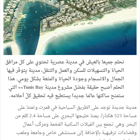
نحلم جميعا بالعيش في مدينة عصرية تحتوي على كل مرافق
الحياة والتسهيلات للسكن والعمل والتنقل، مدينة يتوفّر فيها
الجمال والانسجام وجودة الحياة والمتعة بشكل يومي. هذا
الحلم أصبح حقيقة بفضل مشروع مدينة Tunis Bay»» التي
ستمنح ساكنها عالما جديدا يستطيع فيه تحقيق كلّ أحلامه.
مدينة جديدة توجد على الطريق السياحية في قمرت وتمتدّ على
مساحة 523 هكتارا، يمتدّ خليجها البحري على مساحة 2.4 كلم من
البحر. وهي تجمع بين الفيلات السكنية الفخمة ومركّب أعمال
وفضاءات ترفيهية بالإضافة إلى مستشفى خاص وجامعة وملعب