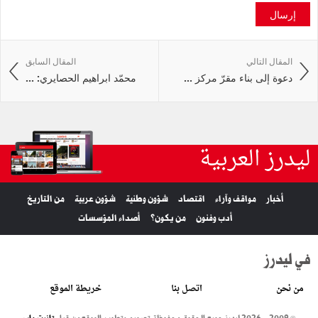
إرسال
المقال التالي
المقال السابق
دعوة إلى بناء مقرّ مركز ...
محمّد ابراهيم الحصايري: ...
ليدرز العربية
أخبار
مواقف وآراء
اقتصاد
شؤون وطنية
شؤون عربية
من التاريخ
أدب وفنون
من يكون؟
أصداء المؤسسات
في ليدرز
من نحن
اتصل بنا
خريطة الموقع