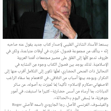
يستعدّ الأستاذ الشاذلي القليبي لإصدار كتاب جديد يقول عنه صاحبه
إنّه « يتألّف من مجموعة فصول، حُرّرت في أوقات متباعدة، ولكن في
ظروف تدعو كلّها إلى القلق على مصير مجتمعات أمّتنا العربيّة
الإسلاميّـة. لذلك يوجد بين فصول الكتاب وجوه مِن التشابه في
التحاليل ذات المنحى الحضاري، لعلّها تكون إلى التكامل أقرب منها إلى
التكرار. ويوجد بينها أسباب من التلاقي، في الاهتمام بما سمّاه الراغب
الاصفهاني«مكارم الإسلام» تأكيدا لِما تَميّزت به أصوله، عن سائر
الديانات، بما أرساه من أسس حضاريّة– كثيرا ما استبقت، في أمور
جوهريّة، ما يُسمّى اليوم بـ«الحداثة».
والفيلسوف، الفرنسي الأصل، رجا الجارودي (اسمه الأصلي Roger