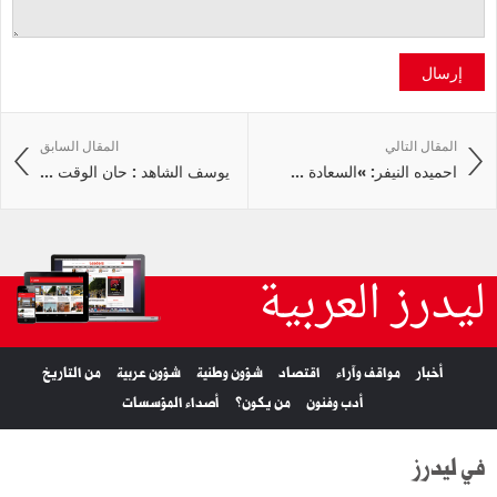
إرسال
المقال التالي
المقال السابق
احميده النيفر: »السعادة ...
يوسف الشاهد : حان الوقت ...
ليدرز العربية
أخبار
مواقف وآراء
اقتصاد
شؤون وطنية
شؤون عربية
من التاريخ
أدب وفنون
من يكون؟
أصداء المؤسسات
في ليدرز