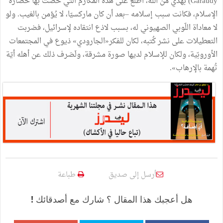
Garaudy) بهدي من الله، اطّلع على هذه المكارم التي خُصّت بها حضارة
الإسلام، فكانت سبب إسلامه –بعد أن كان ماركسيّا، لا يُؤمن بالغيب. ولو
لا معاداة اللّوبي الصهيوني له، بسبب لاذع انتقاده لإسرائيل، فضربت
التعطيلات على نشر كُتبه، لكان للفكر«الجارودي» ذيوع في المجتمعات
الأوروبّية، ولكان للإسلام لديها صورة مشرقة، ولَصَرف ذلك عن أهله أيّة
تُهمة بالإرهاب».
أرسل إلى صديق
طباعة
هل أعجبك هذا المقال ؟ شارك مع أصدقائك !