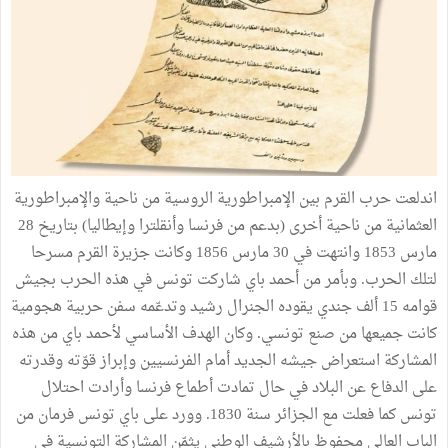
اندلعت حرب القرم بين الإمبراطورية الروسية من ناحية والإمبراطورية
العثمانية من ناحية أخرى (بدعم من فرنسا وأنقلترا وإيطاليا) بتاريخ 28
مارس 1853 وانتهت في 30 مارس 1856 وكانت جزيرة القرم مسرحا
لتلك الحرب. وبأمر من أحمد باي شاركت تونس في هذه الحرب بجيش
قوامه 15 ألف جندي يقوده الجنرال رشيد وتدعّمه سفن حربية هجومية
كانت جميعها من صنع تونسي. وكان الهدف الأساسي لأحمد باي من هذه
المشاركة استعراض جيشه الجديد أمام الفرنسيين وإبراز قوّته وقدرته
على الدفاع عن البلاد في حال تمادت أطماع فرنسا وأرادت احتلال
تونس كما فعلت مع الجزائر سنة 1830. وورد على باي تونس فرمان من
الباب العالي محفوظ بالأرشيف الوطني يثمّن المشاركة التونسية في