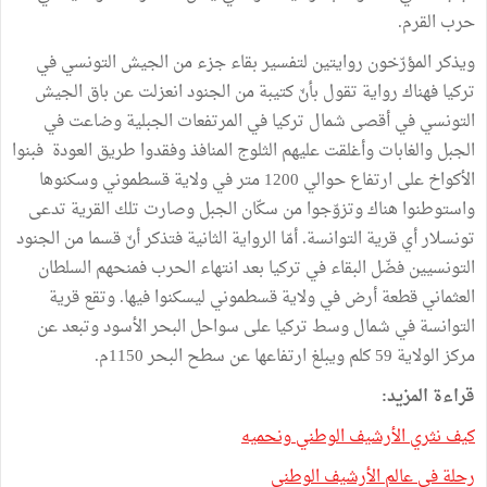
حرب القرم.
ويذكر المؤرّخون روايتين لتفسير بقاء جزء من الجيش التونسي في
تركيا فهناك رواية تقول بأنّ كتيبة من الجنود انعزلت عن باق الجيش
التونسي في أقصى شمال تركيا في المرتفعات الجبلية وضاعت في
الجبل والغابات وأغلقت عليهم الثلوج المنافذ وفقدوا طريق العودة فبنوا
الأكواخ على ارتفاع حوالي 1200 متر في ولاية قسطموني وسكنوها
واستوطنوا هناك وتزوّجوا من سكّان الجبل وصارت تلك القرية تدعى
تونسلار أي قرية التوانسة. أمّا الرواية الثانية فتذكر أنّ قسما من الجنود
التونسيين فضّل البقاء في تركيا بعد انتهاء الحرب فمنحهم السلطان
العثماني قطعة أرض في ولاية قسطموني ليسكنوا فيها. وتقع قرية
التوانسة في شمال وسط تركيا على سواحل البحر الأسود وتبعد عن
مركز الولاية 59 كلم ويبلغ ارتفاعها عن سطح البحر 1150م.
قراءة المزيد:
كيف نثري الأرشيف الوطني ونحميه
رحلة في عالم الأرشيف الوطني