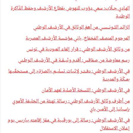
الهـادي جــلّاب: سعي دؤوب للنهوض بقطاع الأرشيف وحفظ الذّاكرة
الوطنية
الرّائـد التّــونـــســي من أهمّ الوثائق في الأرشيف الوطني
المرحوم المنصف الفخفاخ, باني مؤسّسة الأرشيف العصرية
من وثائق الأرشيف الوطني : قرار إلغاء العبودية في تونس
رسم معاوضة من صفاقس: أقدم وثيــقــة فـي الأرشيـف الـوطـني
في الأرشيف الوطني: دفــتــر لإثـبـات تسليــم »الصرّة« إلى مستحقّـيـها
بمــكّـة والمدينــة
في الأرشيف الوطني: النّسخة الأصلية لعهد الأمـان
من أطرف وثائق الأرشيف الوطني: رسالة تهنئة من الخليفة الأموي
بإسبانيا إلى الأمين باي
في الأرشيف الوطني: رسالة إلى بورڤيـبة في مقرّ إقامته بباريس يوم
إعـلان الاستقلال