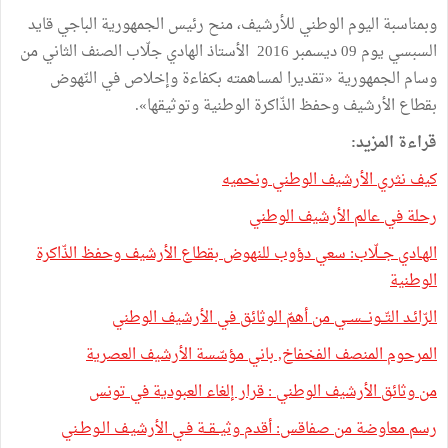
وبمناسبة اليوم الوطني للأرشيف، منح رئيس الجمهورية الباجي قايد
السبسي يوم 09 ديسمبر 2016 الأستاذ الهادي جلّاب الصنف الثاني من
وسام الجمهورية «تقديرا لمساهمته بكفاءة وإخلاص في النّهوض
بقطاع الأرشيف وحفظ الذّاكرة الوطنية وتوثيقها».
قراءة المزيد:
كيف نثري الأرشيف الوطني ونحميه
رحلة في عالم الأرشيف الوطني
الهـادي جــلّاب: سعي دؤوب للنهوض بقطاع الأرشيف وحفظ الذّاكرة
الوطنية
الرّائـد التّــونـــســي من أهمّ الوثائق في الأرشيف الوطني
المرحوم المنصف الفخفاخ, باني مؤسّسة الأرشيف العصرية
من وثائق الأرشيف الوطني : قرار إلغاء العبودية في تونس
رسم معاوضة من صفاقس: أقدم وثيــقــة فـي الأرشيـف الـوطـني