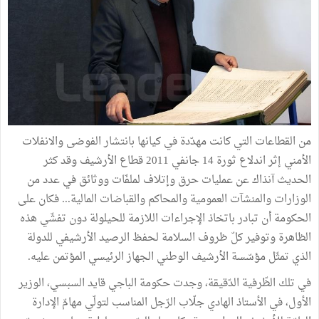
من القطاعات التي كانت مهدّدة في كيانها بانتشار الفوضى والانفلات
الأمني إثر اندلاع ثورة 14 جانفي 2011 قطاع الأرشيف وقد كثر
الحديث آنذاك عن عمليات حرق وإتلاف لملفّات ووثائق في عدد من
الوزارات والمنشآت العمومية والمحاكم والقباضات المالية... فكان على
الحكومة أن تبادر باتخاذ الإجراءات اللازمة للحيلولة دون تفشّي هذه
الظاهرة وتوفير كلّ ظروف السلامة لحفظ الرصيد الأرشيفي للدولة
الذي تمثّل مؤسّسة الأرشيف الوطني الجهاز الرئيسي المؤتمن عليه.
في تلك الظّرفية الدّقيقة، وجدت حكومة الباجي قايد السبسي، الوزير
الأول، في الأستاذ الهادي جلّاب الرّجل المناسب لتولّي مهامّ الإدارة