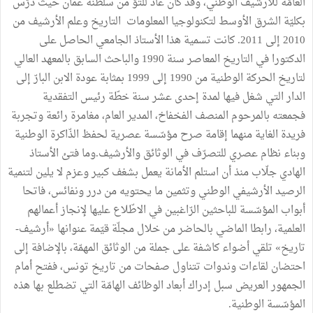
العامّة للأرشيف الوطني، وقد كان عاد للتوّ من سلطنة عمان حيث درّس
بكليّة الشرق الأوسط لتكنولوجيا المعلومات التاريخ وعلم الأرشيف من
2010 إلى 2011. كانت تسمية هذا الأستاذ الجامعي الحاصل على
الدكتورا في التاريخ المعاصر سنة 1990 والباحث السابق بالمعهد العالي
لتاريخ الحركة الوطنية من 1990 إلى 1999 بمثابة عودة الابن البارّ إلى
الدار التي شغل فيها لمدة إحدى عشر سنة خطّة رئيس التفقدية
فجمعته بالمرحوم المنصف الفخفاخ، المدير العام، مغامرة رائعة وتجربة
فريدة الغاية منهما إقامة صرح مؤسّسة عصرية لحفظ الذّاكرة الوطنية
وبناء نظام عصري للتصرّف في الوثائق والأرشيف.وما فتئ الأستاذ
الهادي جلّاب منذ أن استلم الأمانة يعمل بشغف كبير وعزم لا يلين لتنمية
الرصيد الأرشيفي الوطني وتثمين ما يحتويه من درر ونفائس، فاتحا
أبواب المؤسّسة للباحثين الرّاغبين في الاطّلاع عليها لإنجاز أعمالهم
العلمية، رابطا الماضي بالحاضر من خلال مجلّة قيّمة عنوانها «أرشيف-
تاريخ» تلقي أضواء كاشفة على جملة من الوثائق المهمّة، بالإضافة إلى
احتضان لقاءات وندوات تتناول صفحات من تاريخ تونس، ففتح أمام
الجمهور العريض سبل إدراك أبعاد الوظائف الهامّة التي تضطلع بها هذه
المؤسّسة الوطنية.