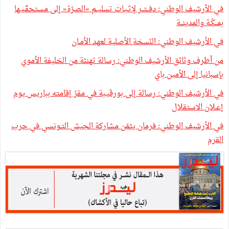
في الأرشيف الوطني: دفــتــر لإثـبـات تسليــم »الصرّة« إلى مستحقّـيـها
بمــكّـة والمدينــة
في الأرشيف الوطني: النّسخة الأصلية لعهد الأمـان
من أطرف وثائق الأرشيف الوطني: رسالة تهنئة من الخليفة الأموي
بإسبانيا إلى الأمين باي
في الأرشيف الوطني: رسالة إلى بورڤيـبة في مقرّ إقامته بباريس يوم
إعـلان الاستقلال
في الأرشيف الوطني: فرمان يثمّن مشاركة الجيش التـونسي في حرب
القرم