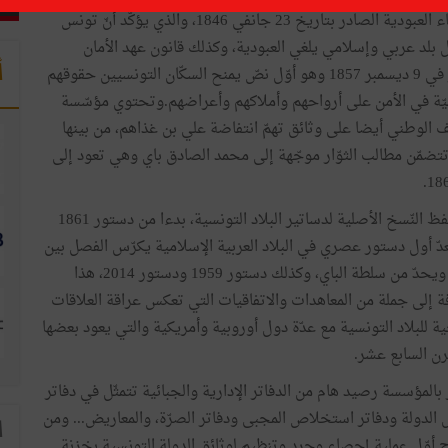
أمر إلغاء العبودية الصادر بتاريخ 23 جانفي 1846، والذي يؤكّد أنّ تونس
 بلد عربي وإسلامي يلغي العبودية، وكذلك قانون عهد الأمان
أ
الصادر في 9 ديسمبر 1857 وهو أوّل نصّ يمنح السكّان التونسيين حقوقهم
يّة في الأمن على أرواحهم وأملاكهم وأعراضهم.وتحتوي مؤسّسة
 الوطني أيضا على وثائق تهمّ انتفاضة علي بن غذاهم، من بينها
تضمّن مطالب الثوّار موجّهة إلى محمد الصادق باي وهي تعود إلى
كما تحفظ النّسخ الأصلية لدساتير البلاد التونسية، بدءا من دستور 1861
دّ أول دستور عصري في البلاد العربية الإسلامية يكرّس الفصل بين
السلط ويحدّ من سلطة الباي، وكذلك دستور 1959 ودستور 2014، هذا
ة إلى جملة من المعاهدات والاتفاقيات التي تعكس عراقة العلاقات
ة للبلاد التونسية مع عدّة دول أوروبية وأمريكية والتي يعود بعضها
رن السابع عشر.
 بالمؤسسة رصيد هام من الدفاتر الإدارية والجبائية تتمثّل في دفاتر
الدولة ودفاتر استخلاص المجبى ودفاتر الصرّة، والمعاريض... ومن
ا
اج أوّل عملية إحصاء وجرد وتنظيم لوثائق الدولة التونسية بخزنة