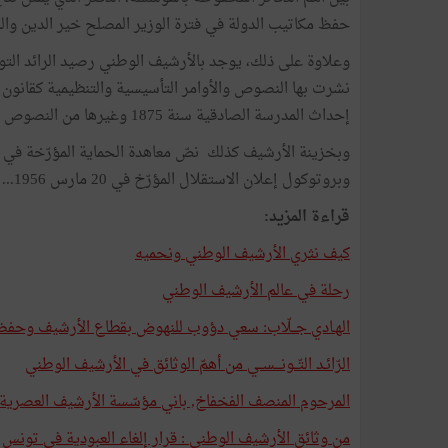
حفظ مكاتيب الدولة في فترة الوزير المصلح خير الدين والذي ي
إحداث المدرسة الصادقية سنة 1875 وغيرها من النصوص المنظّمة لهياكل الدولة والمؤسسة للحداثة في تونس ...
وبروتوكول إعلان الاستقلال المؤرّخ في 20 مارس 1956... وهناك من الوثائق ما هو استثنائي وطريف.
قراءة المزيد:
كيف نثري الأرشيف الوطني ونحميه
رحلة في عالم الأرشيف الوطني
الهـادي جــلّاب: سعي دؤوب للنهوض بقطاع الأرشيف وحفظ ا
الرّائـد التّــونـــســي من أهمّ الوثائق في الأرشيف الوطني
المرحوم المنصف الفخفاخ, باني مؤسّسة الأرشيف العصرية
من وثائق الأرشيف الوطني : قرار إلغاء العبودية في تونس