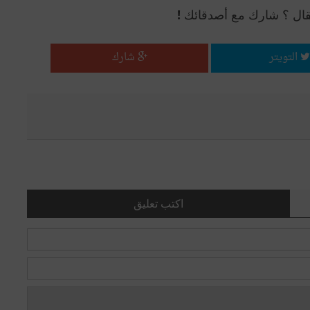
قال ؟ شارك مع أصدقائك !
التويتر
شارك
اكتب تعليق