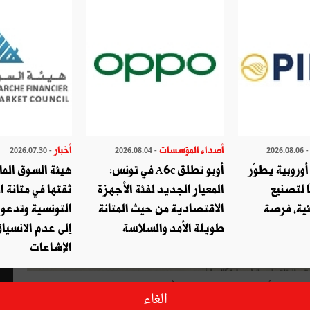
أصداء المؤسسات
أخبار
- 2026.07.30
- 2026.08.04
- 2026.08.
وروبية يطوّر
أوبو تطلق A6c في تونس:
هيئة السوق الما
ا لتصنيع
المعيار الجديد لفئة الأجهزة
ثقتها في متانة ا
ئية، فرصة
الاقتصادية من حيث المتانة
التونسية وتدعو
طويلة الأمد والسلاسة
إلى عدم الانسياق
الإشاعات
ؤسّسة الأرشيف الوطني برصيد أرشيفي ثريّ يعكس حصيلة عدّة
الغاء
 عمل الدولة التونسية وعلاقاتها الخارجية. ومن بين هذه الوثائق