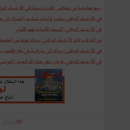
رسم معاوضة من صفاقس: أقدم وثيــقــة فـي الأرشيـف الـوط
في الأرشيف الوطني: دفــتــر لإثـبـات تسليــم »الصرّة« إلى مستح
في الأرشيف الوطني: النّسخة الأصلية لعهد الأمـان
من أطرف وثائق الأرشيف الوطني: رسالة تهنئة من الخليفة ال
في الأرشيف الوطني: رسالة إلى بورڤيـبة في مقرّ إقامته بب
في الأرشيف الوطني: فرمان يثمّن مشاركة الجيش التـونس
أرسل إلى 