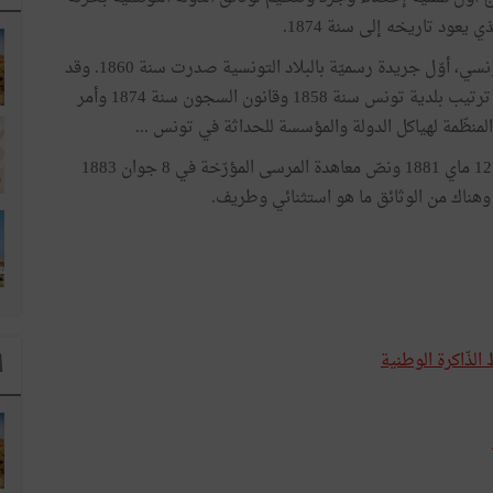
عود تاريخه إلى سنة 1874.
وعلاوة على ذلك، يوجد بالأرشيف الوطني رصيد الرائد التونسي، أوّل جريدة رسميّة بالبلاد التونسية صدرت سنة 1860. وقد
نشرت بها النصوص والأوامر التأسيسية والتنظيمية كقانون ترتيب بلدية تونس سنة 1858 وقانون السجون سنة 1874 وأمر
وبخزينة الأرشيف كذلك نصّ معاهدة الحماية المؤرّخة في 12 ماي 1881 ونصّ معاهدة المرسى المؤرّخة في 8 جوان 1883
لذّاكرة الوطنية
ا