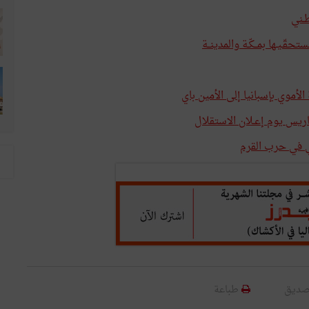
ـني
قّـيـها بمــكّـة والمدينــة
أموي بإسبانيا إلى الأمين باي
اريس يوم إعـلان الاستقلال
ي في حرب القرم
صديق
طباعة