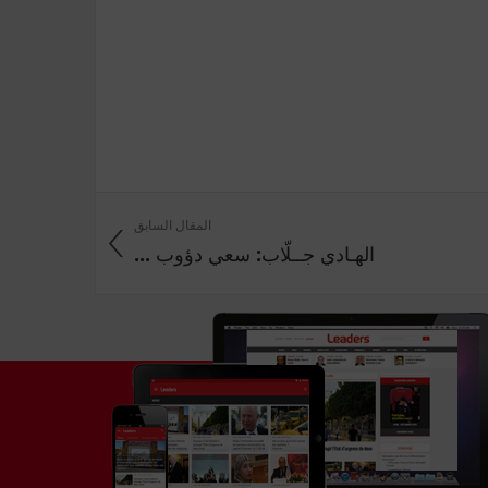
المقال السابق
الهـادي جــلّاب: سعي دؤوب ...