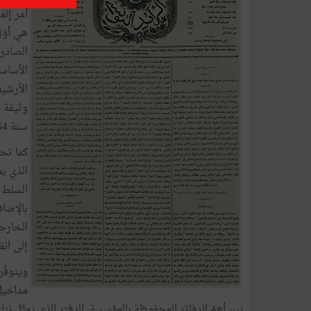
هي أوّل
الأساس
الأرشيف
وثيقة ت
سنة 1864.
الذي يع
بالإضاف
الخارجي
إلى الق
ويتوفّر
مداخيل 
بين أهمّ الدفاتر المحفوظة بالمؤسسة، الدفتر الذي يمثّل نت