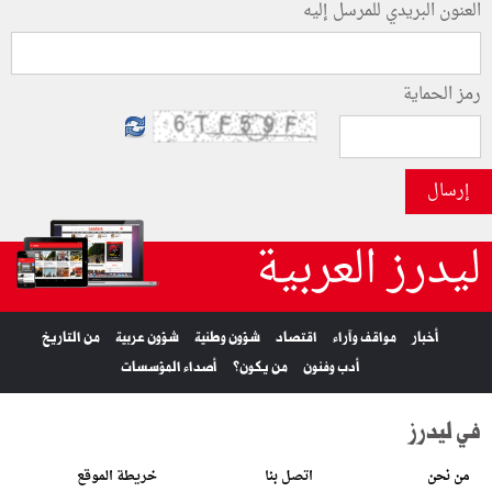
العنون البريدي للمرسل إليه
رمز الحماية
إرسال
ليدرز العربية
أخبار
مواقف وآراء
اقتصاد
شؤون وطنية
شؤون عربية
من التاريخ
أدب وفنون
من يكون؟
أصداء المؤسسات
في ليدرز
من نحن
اتصل بنا
خريطة الموقع