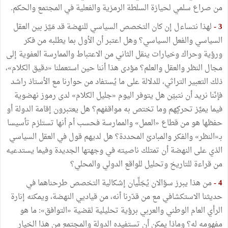
من صراع سلمي لحيازة السلطة الرمزية والفعلية في المجتمع والحكم.
3 -
لهذا نتساءل إن كان التخصص السياسي للنهضة قد مَيَّز بين العقل
السياسي والفعل السياسي؟ وهل اعتبر أن الأول بما يطلبه من فكر
ورؤية وحراك وخيارات ينقل الثاني من الاعتباط والممارسة العفوية إلى
مجال النظر والعقل والعلم؟ مؤدى هذا أننا حين استعملنا «دقيق الكلام»،
ذلك التعبير التراثي، للدلالة على ما يُستفاد من حوارنا مع الأستاذ راشد
فإنّنا نريد أن نتبيّن هل يتوفر اليوم «جليل الكلام» لدى رموز نهضوية
فيما يميِّز تحركٍهم وما تختص به مواقفهم؟ هل يعتبرون إقامة الدولة أو
حفظها هو من قطاع «العمل» والممارسة فحسب أم أنها تستلزم تأسيسا
بـ«النظر» والفكر والمبادئ المحددة؟ هل لديهم قول في العقل السياسي
الذي على النهضة أن تمتلك ناصيته في وجهتها الجديدة وفيما يستدعيه
من قراءة للتاريخ وتحليل للواقع الدولي والمحلي؟
4 -
من هذا يبرز سؤالان يُجَلِّيان إشكالية التخصص طرحناهما في
حديثنا الاستكشافي مع من قدّرنا أنه، من قياديي النهضة، ويمكنه إنارة
الرأي العام الوطني والعربي برؤية تحليلية لقضية «التوافق»: ما هو
مفهومه له؟ وماذا يمكن أن تستفيده الدولة والمجتمع من هذا الخيار