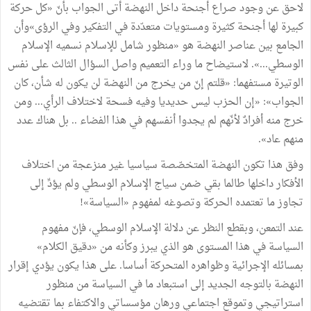
لاحق عن وجود صراع أجنحة داخل النهضة أتى الجواب بأنّ «كل حركة
كبيرة لها أجنحة كثيرة ومستويات متعدّدة في التفكير وفي الرؤى»وأن
الجامع بين عناصر النهضة هو «منظور شامل للإسلام نسميه الإسلام
الوسطي...». لاستيضاح ما وراء التعميم واصل السؤال الثالث على نفس
الوتيرة مستفهما: «قلتم إنّ من يخرج من النهضة لن يكون له شأن، كان
الجواب»: «إن الحزب ليس حديديا وفيه فسحة لاختلاف الرأي... ومن
خرج منه أفرادٌ لأنّهم لم يجدوا أنفسهم في هذا الفضاء .. بل هناك عدد
منهم عاد».
وفق هذا تكون النهضة المتخصّصة سياسيا غير منزعجة من اختلاف
الأفكار داخلها طالما بقي ضمن سياج الإسلام الوسطي ولم يؤدِّ إلى
تجاوز ما تعتمده الحركة وتصوغه لمفهوم «السياسة»!
عند التمعن، وبقطع النظر عن دلالة الإسلام الوسطي، فإنّ مفهوم
السياسة في هذا المستوى هو الذي يبرز وكأنه من «دقيق الكلام»
بمسائله الإجرائية وظواهره المتحركة أساسا. على هذا يكون يؤدي إقرار
النهضة بالتوجه الجديد إلى استبعاد ما في السياسة من منظور
استراتيجي وتموقع اجتماعي ورهان مؤسساتي والاكتفاء بما تقتضيه