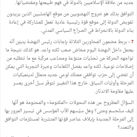
جديد من علاقة الإسلاميين بالدولة في فهم طبيعتها ومقتضياتها.
التوافق بذلك هو خروج النهضويين من موقع الهامشيين الذين يريدون
تقويض الدولة إلى موقع قوّة رئيسية عادية تعمل للمشاركة في إعادة
بناء الدولة بالانخراط في الصراع السياسي المدني.
7 -
بربط مضمون المحاورين الثلاثة بإجابات رئيس النهضة يتبيّن أنّه
يعتمل داخل النهضة اليوم مخاض صعب لكنه واعد. هو كذلك نتيجة ما
تواجهه الحركة من تحدّيات متنوّعة ومصاعب مركّبة مع ما تتطلبه من
إصلاحات نوعية. لكنه واعد بفضل الكفاءات وخبرة التجربة التي يمكن
أن تفضي إلى حزب توافقي ممتلك لوعي جديد متمثّل لدينميكيات
المرحلة وأوليات السياق. خارج هذا التغيير تتوفّر سبل أخرى يعسر
عليها مقاومة الاندثار.
السؤال المطروح عن هذه التحولات «المكتومة» والمحتومة هو أنّها
كيف ستُحسم ومتى؟ وهل سيُسهم الأب المؤسس في تيسير المرور بها
إلى المرحلة الجديدة بإيلاف عناصر قوّتها المتشربة لمستلزمات التوافق
والتعدد؟