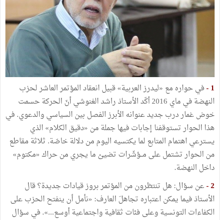
1 -
في حواره مع «ليدرز العربية» قبيل انعقاد المؤتمر العاشر لحزب
النهضة في ماي 2016 أكّد الأستاذ راشد الغنوشي أنّ الحركة حسمت
خوض غمار درب جديد عنوانه الأبرز الفصل بين السياسي والدعوي. في
هذا الحوار تستوقفنا إجابات فيها جملة من «دقيق الكلام» الذي
يسترعي اهتمام المتابع لما يكتسيه اليوم من دلالة خاصّة. ثلاثة مقاطع
من الحوار تشتمل على مــؤشّرات تضيئ ما يجري من حراك «مكتوم»
داخل النهضة.
2 -
عن سؤال: هل تنتظرون من المؤتمر بروز قيادات جديدة؟ قال
الأستاذ فيما يمكن اعتباره تجاهلَ العارف: «نأمل أن ينفتح الحزب على
الكفاءات التونسية وعلى فئات ثقافية واجتماعية أوسع...». في سؤال