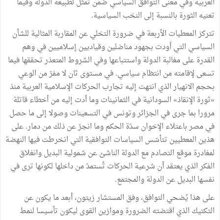
العربية وفي معنى التوافق السياسي ضمن تمثل لطبيعة الدولة وفيما
تعنيه الثورة بالنسبة إلى النخب السياسية.
تتركز المعطيات الأربعة في ضرورة التخلي عن المقاربة المثالية للشأن
السياسي التي أودت بجهود مناضلين وقياديين إسلاميين في وهم
القدرة على مغالبة الدولة واستتباعها وفي الشروط المتعذر تحققها فيما
تسعى لإقامته من انتظام سياسي. في مستوى ثان لا مفرّ من الوعي
بحجم الانهيار الذي انتهت إليه تجارب الحركات الإسلامية العربية منذ
«ثورة الإنقاذ» السودانية في الثمانينات وما أدت إليه من أخطاء قاتلة
مرورا بما جرى في الجزائر وتونس في التسعينات وصولا إلى ما حصل
في مصر باعتلاء الإخوان سدّة الحكم وما انجرّ عن ذلك من دمار. على
هذين المعطيين تتأسّس السياسات التوافقية التي انخرطت فيها النهضة
لمغادرة موقع التصادم مع الدولة الناشئ عن شمولية البديل وانغلاق
الفكر الذي يعتقد أن شرعية الحركات تُستمدّ من داخلها لكونها ترى في
نفسها البديل عن الدولة والمجتمع.
على هذا يُضحي التوافق، وفق المستشار زيتون، أبعد ما يكون عن
التكتيك الذي اقتضته الضرورة وموازين القوى ليكون تأسيسا لنمط