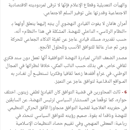
والهيآت التعديلية وقطاع الإعلام فإنّها لا ترقى لمردوديته الاقتصادية
الاجتماعية وقدرتها على توفير السلم الاجتماعي.
أمران هامّان لا يفوت القيادي النهضوي أن ينبّه إليهما يتعلق أولهما بـ
«النظام الرئاسي» الداخلي للنهضة. المشكلة في هذا «النظام» أنه،
حسب تقديره، مسلك قيادي عاجز عن تَعْبِئَة الذكاء الجماعي للحركة
ومن ثم صار عائقا للتوافق الأنسب وللحلول الأنجع.
مصدر الضعف الثاني لمبادرة النهضة التوافقية أنّها تعمل دون سند فكري
ثقافي خاص. هي بذلك حسب النائب المكي، خلافا لنظرائها في المجال
الوطني، في عَراءٍ أفقدها زخما ثقافيا وفكـريا تستطيـــع أن تغـــادر به
المـــواقع الدفــاعية لتوافق عاجز عن التميّز.
6 -
ثالث المحاورين في قضية التوافق كان القياديُّ لطفي زيتون. اختلف
حواره، كما توقّعنا من المستشار السياسي لرئيس النهضة، عن السابقَيْن
في حفريته العلاجية لقضية التوافق متجاوزا الأفق الحركي التنظيمي
للنهضة وناقدا له بقوة. صميم رؤيته للتوافق السياسي تتحدّد في
رباعية: المعطى المنهجي وفي تقييم حصاد التنظيمات الإسلامية