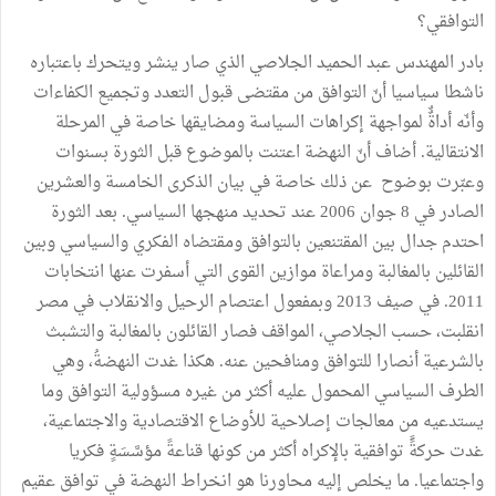
التوافقي؟
بادر المهندس عبد الحميد الجلاصي الذي صار ينشر ويتحرك باعتباره
ناشطا سياسيا أنّ التوافق من مقتضى قبول التعدد وتجميع الكفاءات
وأنّه أداةٌٌ لمواجهة إكراهات السياسة ومضايقها خاصة في المرحلة
الانتقالية. أضاف أنّ النهضة اعتنت بالموضوع قبل الثورة بسنوات
وعبّرت بوضوح عن ذلك خاصة في بيان الذكرى الخامسة والعشرين
الصادر في 8 جوان 2006 عند تحديد منهجها السياسي. بعد الثورة
احتدم جدال بين المقتنعين بالتوافق ومقتضاه الفكري والسياسي وبين
القائلين بالمغالبة ومراعاة موازين القوى التي أسفرت عنها انتخابات
2011. في صيف 2013 وبمفعول اعتصام الرحيل والانقلاب في مصر
انقلبت، حسب الجلاصي، المواقف فصار القائلون بالمغالبة والتشبث
بالشرعية أنصارا للتوافق ومنافحين عنه. هكذا غدت النهضةُ، وهي
الطرف السياسي المحمول عليه أكثر من غيره مسؤولية التوافق وما
يستدعيه من معالجات إصلاحية للأوضاع الاقتصادية والاجتماعية،
غدت حركةًً توافقية بالإكراه أكثر من كونها قناعةً مؤسَّسَةٍ فكريا
واجتماعيا. ما يخلص إليه محاورنا هو انخراط النهضة في توافق عقيم