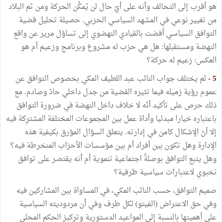
هو أقرب إلى التحالف وأنه على أيّ حال لن يُمكِّن الحركة ومن ثم البلاد
من تغيير نوعي في المشهد السياسي الحزبي. حصيلة تحليل قضية
التوافق السياسي أفضت بالقيادي النهضوي إلى تساؤل مرير عن واقع
النهضة ومستقبلها: هل هي حزب له مشروع وبرنامج وزعيم أم هو
العكس: زعيم له حركة؟
5 -
لم يختلف جواب النائب عبد اللطيف المكي بخصوص التوافق عن
عموم رؤية زميله فيما تثيره القضية من جدل داخلي حادّ وصادم. مع
ذلك حرص على تأكيد أنّه لا خلاف داخل النهضة في ضرورة التوافق
باعتباره خيارا مبدئيا وأداة عمل بين المجموعات المختلفة المشترِكة فيه
إلا أنّ الإشكال كامن في إدارته. يتعلق السؤال المؤرق بكيفية هذه
الإدارة وهل تكون بين أفراد أم بين مؤسسات الأحزاب المنخرطة فيه؟
وهل يتبع التوافق بوصلةً اجتماعية تنموية أم أنه يقتصر على توافق
نخبوي لاعتبارات سياسية ظرفية؟
صميم التوافق، حسب النائب المكي، في المساواة بين المشاركين فيه
وفي حق الاعتراض (الفيتو) لكل طرف وفي أن مردوديته السياسية
على أهميتها بالنسبة إلى المواعيد الدستورية وتركيز الحكم المحلي