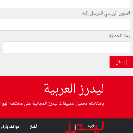
العنون البريدي للمرسل إليه
رمز الحماية
إرسال
ليدرز العربية
بإمكانكم تحميل تطبيقات ليدرز المجانية على مختلف الهوا
أخبار
مواقف وآراء