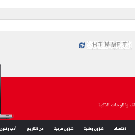
تف واللوحات الذكية
اقتصاد
شؤون وطنية
شؤون عربية
من التاريخ
أدب وفنون