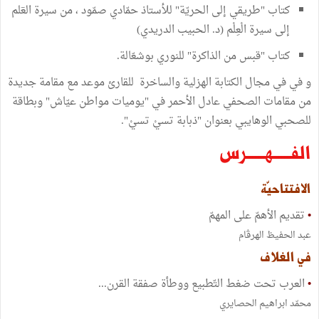
كتاب "طريقي إلى الحريّة" للأستاذ حمّادي صمّود ، من سيرة العٓلم
إلى سيرة الْعِلْم (د. الحبيب الدريدي)
كتاب "قبس من الذاكرة" للنوري بوشعّالة.
و في في مجال الكتابة الهزلية والساخرة للقارئ موعد مع مقامة جديدة
من مقامات الصحفي عادل الأحمر في "يوميات مواطن عيّاش" وبطاقة
للصحبي الوهايبي بعنوان "ذبابة تسيْ تسيْ".
الفــــــهــــــرس
الافتتاحيّة
•
تقديم الأهمّ على المهمّ
عبد الحفيظ الهرڤام
في الغلاف
•
العرب تحت ضغط التّطبيع ووطأة صفقة القرن...
محمّد ابراهيم الحصايري