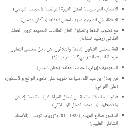
الأسباب الموضوعية لفشل الثورة التونسية (الحبيب التهامي)
الاعتقاد في التنجيم ضرب لمعنى العقلنة (د.آمال موسى)
مع نضوب النفط وتضاؤل الغاز، الطاقات الجديدة تروي العطش
الطاقي (رشيد خشانة)
قمّة مجلس التعاون الثامنة والثلاثون، هل دخل مجلس التعاون
مرحلة الموت السّريري؟ (عامر بوعزّة)
السعودية وإيران، الحرب المعلنة (حنان زبيس)
فنّ جلال بن عبد الله، سياحة طويلة على تخوم الواقع والأسطورة،
(علي اللواتي)
فيلم "الجايدة" صفحة من نضال المرأة التونسية ضدّ الإذلال
والاضطهاد (د. محمّد نضال الوسلاتي)
الدكتور صالح المهدي (1925-2014) "زرياب تونس" (الأستاذ
الشاذلي القليبي)