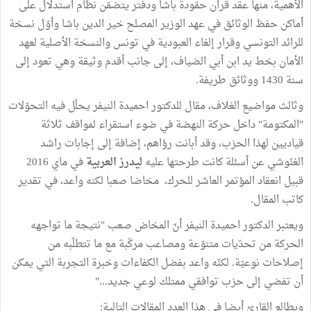
الأهمية، منها عقد قران حمّودة باشا ودفتر يتضمّن نظام استدلال على
أماكن حفظ الوثائق في عهد الوزير المصلح خير الدين باشا وأوّل نسخة
للرائد التونسي وقرار إلغاء العبودية في تونس والنسخة الأصلية لعهد
الأمان بخط يد ابن أبي الضياف، إلى جانب أقدم وثيقة وهي تعود إلى
سنة 1430 ووثائق طريفة.
وثالث مواضيع الغلاف، مقال للدكتور احميدة النيفر يحلّل فيه التحوّلات
"المكتومة" داخل حركة النهضة في ضوء استقراء لمواقف ثلاثة
قياديين لهذا الحزب، وقد أبانت رؤاهم، إضافة إلى إجابات راشد
الغنّوشي عن أسئلة كانت طرحتها عليه
ليدرز العربية
في ماي 2016
قبيل انعقاد المؤتمر العاشر للحرك، مخاضا صعبا لكنه واعد، في تقدير
كاتب المقال.
ويعتبر الدكتور احميدة النيفر أنّ المخاض صعب "نتيجة ما تواجهه
الحركة من تحدّيات متنوّعة ومصاعب مركّبة مع ما تتطلّبه من
إصلاحات نوعيّة. لكنّه واعد بفضل الكفاءات وخبرة التجربة التي يمكن
أن تفضي إلى حزب توافقي ممتلك لوعي جديد..."
ويطالع القارئ أيضا في هذا العدد المقالات التالية: