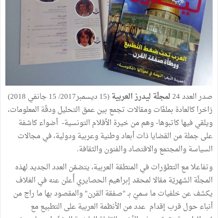
صدر العدد 24
لمجلّة ليدرز العربية
(15 ديسمبر2017/ 15 جانفي 2018)
زاخرا كالعادة بملفّات ومقالات تجمع بين عمق التحليل ودقّة المعلومات،
ويلقي فيها كاتبوها- وهم من خيرة الأقلام التونسية- أضواء كاشفة
على جملة من القضايا ذات أبعاد وطنية وعربية ودولية، في مجالات
السياسة والمجتمع والاقتصاد والفنون والثقافة.
وتفاعلا مع التطوّرات في المنطقة العربية، يتضمّن العدد الجديد لهذه
المجلّة الشهريّة مقالا لمحمّد إبراهيم الحصايري أُعلن عنه في الغلاف
يكشف عن خلفيات ما سميّ بـ "صفقة القرن" والمقصود بها ما راج من
أنباء حول قرب إقدام عدد من الأنظمة العربية على التطبيع مع