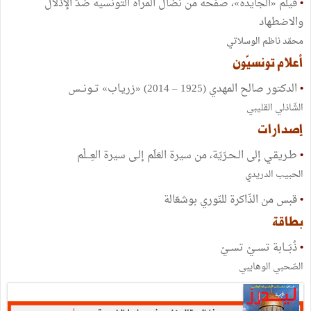
•
فيلم «الجايدة»، صفحة من نضال المرأة التونسية ضدّ الإذلال
والاضطهاد
محمّد ناظم الوسلاتي
أعلام تونسيّون
•
الدكتور صالح المهدي (1925 – 2014) «زريـاب» تــونــس
الشّاذلي القليبي
إصدارات
•
طـريقـي إلى الـحـرّيّة، من سيرة العَلَم إلـى سيرة العِـــلْم
الحبيب الدريدي
•
قبس من الذّاكرة للنّوري بوشعّالة
بطاقة
•
ذُبَـــابة تســيْ تســيْ
الصّحبي الوهايبي