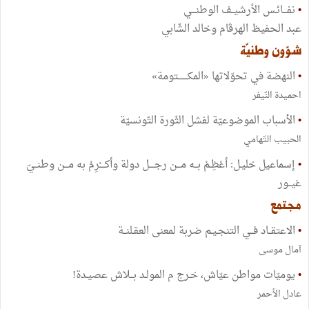
•
نفـــائـس الأرشيــف الوطنـــي
عبد الحفيظ الهرڤام وخالد الشّابي
شؤون وطنيّة
•
النهضة في تحوّلاتها «المكـــــــتومة»
احميدة النّيفر
•
الأسباب الموضوعيّة لفشل الثّورة التّونسيّة
الحبيب التّهامي
•
إسماعيل خليـل: أعْظِـمْ بــه مـــن رجــــل دولة وأكــــْرِمْ به مـــن وطنــيّ
غيــور
مجتمع
•
الاعتقــاد فــي التنجـيـم ضربة لمعنى العقـلنــة
آمال موسى
•
يوميّات مواطن عيّاش، خـرج م المولـد بــلاش عصيـدة!
عادل الأحمر