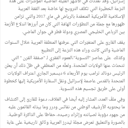
إسرائيل، وقد تعدّدت في الأشهر القليلة الماضية المؤشّرات على هذه
النزعة الخطيرة التي تكثّف الترويج لها خاصّة بعد القمّة العربية
الإسلامية الأمريكية المنعقدة بالرياض في ماي 2017 والتي تزامن
ظهورها مع جملة من التطوّرات الهامّة التي كان من أبرزها اندلاع الأزمة
بين الرباعي الخليجي المصري ودولة قطر في جوان الماضي.
يقف القارئ على المتغيّرات التي عرفتها المنطقة العربية خلال السنوات
الماضية والتي كانت وراء هذه النزعة إلى التطبيع
وكذلك على عناصر "التسوية"،العمود الفقري لـ "صفقة القرن " التي
تتحدّث عنها الولايات المتّحدة. ولعلّه من المنطقي في ظلّ ذلك أن يعلن
الرئيس دونالد ترامب يوم الأربعاء 6 ديسمبر الجاري اعتراف الولايات
المتحدة بالقدس عاصمة لإسرائيل ونقل السفارة الأمريكية إليها كخطوة
أولى على طريق تجسيم هذه التسوية.
وفِي ملفّ العدد، المشار إليه أيضا في الغلاف، دعوة للقارئ إلى اكتشاف
ما يحتويه الأرشيف الوطني من نفائس ودرر وما يبذله القائمون عليه
من جهود دؤوبة لصيانته وإثراء رصيده، حفاظا على الذاكرة الوطنية.
بالصورة والتعليق تعرض مجلة ليدرز العربية وثائق تاريخية على غاية