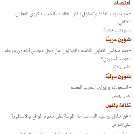
اقتصاد
•
مع نضوب النفط وتضاؤل الغاز، الطاقات الجديدة تروي العطش
الطاقي
بقلم رشيد خشانة
شؤون عربيّة
•
قمّة مجلس التّعاون الثّامنة والثّلاثون: هل دخل مجلس التّعاون مرحلة
الموت السّريري؟
عامر بوعزّة
شؤون دوليّة
•
السعوديّة وإيران، الحرب المعلنة
حنان زبيس
ثقافة وفنون
•
فنّ جلال بن عبد الله، سياحة طويلة على تخوم الواقع والأسطورة
علي اللواتي