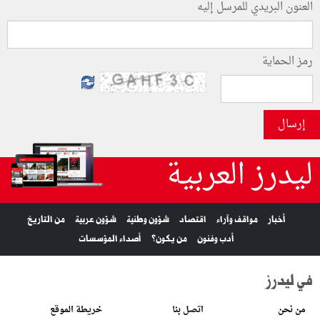
العنون البريدي للمرسل إليه
رمز الحماية
إرسال
ليدرز العربية
أخبار
مواقف وآراء
اقتصاد
شؤون وطنية
شؤون عربية
من التاريخ
أدب وفنون
من يكون؟
أصداء المؤسسات
في ليدرز
من نحن
اتصل بنا
خريطة الموقع