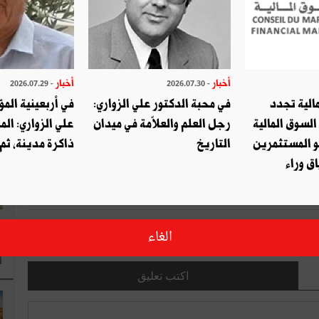
ا
صديق
طباعة
قال ؟ شارك مع أصدقائك !
أخبار
أخبار
- 2026.07.29
- 2026.07.30
الية تجدد
في محبة الدكتور علي الزواري:
في أربعينية المؤ
التويتر
شارك
السوق المالية
رجل العلم والعلاّمة في ميدان
علي الزواري: الم
و المستثمرين
التاريخ
ذاكرة مدينة، ثم
ق وراء
الغاء
ا
اكتب تعليق