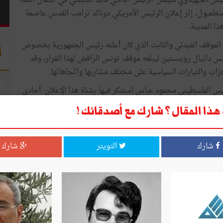
ّس الجهيناوي سيمثّل الرئيس الباجي قايد السبسي في أشغال القمّة
عقد الأربعاء 13 ديسمبر الجاري بإسطمبول، إثر إعلان الرئيس الأمريكي دونالد ترامب القدس عاصمة
ذا المدينة.
د الموقف المبدئي والثابت الذي كان أعلنه رئيس الجمهورية بخصوص
أ
دانيال روبنستين ليبلغه موقف تونس الرافض لهذا القرار، وقد
زاب والتيارات السياسية على مختلف مشاربها واتّجاهاتها.
رئيس الفلسطيني محمود عباس استنكر فيها بشدّة هذا الإعلان أحادي
شعب الفلسطيني واستهدافا لتطلعاته المشروعة لنيل حريته
ذا المقال ؟ شارك مع أصدقائك !
 وتنكّرا للاتّفاقيات بين الجانبين الفلسطيني والإسرائيلي التي
مّ تقريره في مفاوضات الحلّ النهائي".
شارك
التويتر
شارك
 " ببذل كلّ ما بوسعها مع الدول الشقيقة والصديقة من أجل حشد
 المجموعة الدولية وانتزاع الاعتراف الكامل بحق الشعب الفلسطيني
نية فيما ستتخذه من تدابير وإجراءات للدّفاع عن حقوق الشعب
فلسطين "شعب الجبارين" ستنتصر في النهاية مهما اشتدت الأزمات