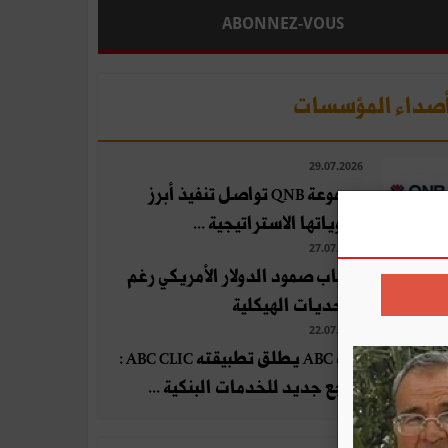
ABONNEZ-VOUS
صداء المؤسسات
29.07.2026
مجموعة QNB تواصل تنفيذ أبرز
أولوياتها الاستراتيجية ...
27.07.2026
أسباب صمود الدولار الأمريكي رغم
التحديات الهيكلية
22.07.2026
بنك ABC يطلق تطبيقته ABC CLIC :
مرجع جديد للخدمات البنكية ...