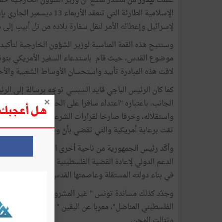
علمت
ليدرز
من مصدر مطّلع أنّ وزير الشؤون الخارجية خمي
الإسلامية الطارئة التي تن
لإسرائيل وإعطائه الأمر لنقل سفارة بلاده من تل أبيب إلى ه
وستتيح هذه القمة المناسبة لوزير الشؤون الخارجية لتأكي
موضوع القدس، حيث قام باستدعاء السفير الأمريكي بتونس 
لاقت هذه المبادرة تأييد واستحسان الأوساط الشعبية والأح
كما كان الرئيس الباجي قايد السبسي توجّه برسالة إلى ال
الجانب، باعتباره "اعتداء سافرا على الحقوق التاريخية لل
هل أعجبك ه
واستقلاله، وخرقا صارخا لقرارات الشرعية الدولية ذات الصلة
تمّت برعاية أمريكية والتي تقضي بأنّ وضع مدينة القدس يت
وأكّد رئيس الجمهورية من ناحية أخرى التزام تونس الثابت
الدعم الدولي لإعادة القضية الفلسطينية إلى صدارة اهتمام
في بناء دولته المستقلة وعاصمتها القدس الشريف".
وجدّد كذلك مساندة تونس " غير المشروطة للسلطة الفلسطي
الفلسطيني المناضل"، معربا عن اليقين " بأنّ إرادة أبناء 
وتتالت المحن.