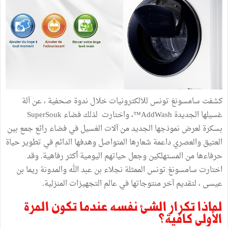
كشفت سامسونغ تونس للالكترونيات خلال ندوة صحفية ، عن آلة
غسيلها الجديدة AddWash™، واختارت لذلك فضاء SuperSouk
بسكرة لعرض نموذجها الجديد من آلات الغسيل في فضاء رائع جمع بين
العتيق والعصري داعمة شعارها المتواصل وهدفها الدائم في تطوير حياة
حرفاءها من المستهلكين وجعل حياتهم اليومية أكثر رفاهية. وقد
اختارت سامسونغ تونس الممثلة نجلاء بن عبد الله والمدونة ريما بن
عيسى ، لتقديم آخر منتوجاتها في عالم التجهيزات المنزلية.
لماذا تكرار الشيء نفسه عندما تكون المرة
الأولى كافية؟