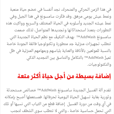
في هذا الزمن الحركي والمتحرك، نجد أنفسنا في خضم حياة متعبة
ونمط عيش يومي مرهق. وقد فكّرت سامسونغ في هذا الجيل وفي
نمط عيشه الجديد وأسلوبه في الحياة المختلف والسريع وواكبت هذه
التطورات بتعددّ استحداثاتها وتجديدها المتواصل، لذلك صممت
سامسونغ AddWash™ بهدف التكيفّ مع نظم الحياة الجديدة التي
تتطلب تجهيزات منزلية جد متطورة وتكنولوجيا فائقة الجودة خاصة
بالنسبة للمولعين بالأناقة والعناية بلباسهم وبمهامهم المنزلية في ظل
تميزّ AddWash™ بالتكامل والتناسق بين التجديد الذكي
والتكنولوجيات.
إضافة بسيطة من أجل حياة أكثر متعة
تقدم آلة الغسيل الجديدة سامسونغ AddWash™ خصائص مستحدثة
وثورية بغاية تسهيل الحياة اليومية لحرفائها. فمستعملها أصبح بإمكانه
في أي وقت من دورة الغسيل إضافة قطع من الثياب التي نسيها أو تلك
التي تحمل حساسية خاصة ، والتي لا تتطلب سوى الشطف لتجنب