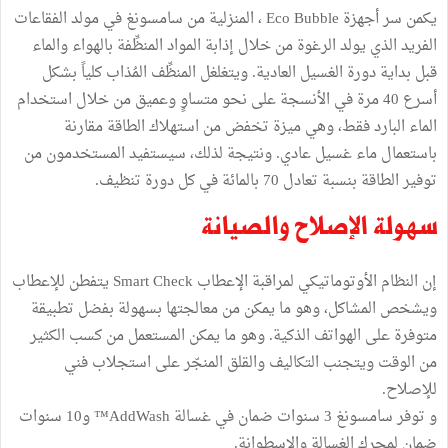
يكمن سر أجهزة Eco Bubble ، المنزلية من سامسونغ في مولد الفقاعات
الفريد الذي يولد الرغوة من خلال إذابة المواد المنظِّفة بالهواء والماء
قبل بداية دورة الغسيل العادية. ويتغلغل المنظِّف المُذاب كلياً بشكل
أسرع 40 مرة في الأنسجة على نحو متساوٍ وعميق من خلال استخدام
الماء البارد فقط، وهي ميزة تخفض من استهلاك الطاقة مقارنة
باستعمال ماء غسيل عادي. ونتيجة لذلك، سيستفيد المستخدمون من
توفير الطاقة بنسبة تعادل 70 بالمائة في كل دورة تنظيف.
سهولة الإصلاح والصيانة
إن النظام الأوتوماتيكي لمراقبة الإعطاب Smart Check يتفطن للإعطاب
ويشخص المشاكل، وهو ما يمكن من معالجتها بسهولة بفضل تطبيقة
متوفرة على الهواتف الذكية. وهو ما يمكن المستعمل من كسب الكثير
من الوقت ويتجنب التكاليف والقلق المنجّر على استجلاب فني
للإصلاح.
و توفر سامسونغ 3 سنوات ضمان في غسالة AddWash™ و10 سنوات
ضمان لمحرك الغسالة والاسطوانة.