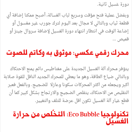
دورة غسيل ثانية.
وبفضل عملية فتح مؤقت وسريع لباب الغسالة، أصبح ممكنا إضافة أي
قطعة ثياب وبالتالي لا مجال بعد اليوم لترك جورب غير مغسول أو
إضاعة الوقت في انتظار انتهاء دورة الغسيل لإضافة سروال جينز أو
قميص ...
محرك رقمي عكسي: موثوق به وكاتم للصوت
يتوّفر محرك آلة الغسيل الجديدة على مغناطيس دائم يمنع الاحتكاك
وبالتالي ضياع الطاقة، وهو ما يعطي للمحرك الجديد الناقل للقوة صلابة
اكبر ويجعله من اكثر المحركات سكونا وعازلا للضجيج. وبالفعل فعبر
التقليص من الاحتكاك، يتقلص الضجيج والارتجاج بشكل كبير كما أن
قطع غيار آلة الغسيل تكون اقل عرضة للتلف والتغيير.
تكنولوجيا Eco Bubble: التخّلص من حرارة
الغسيل