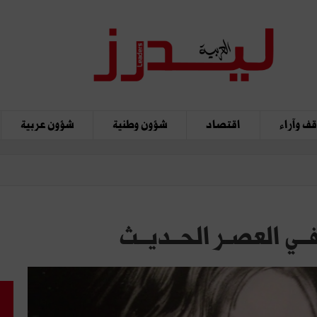
ف وآراء
اقتصاد
شؤون وطنية
شؤون عربية
فــي العصـر الحــديــث