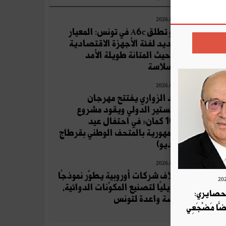
2026.08.04
أوبو تطلق A6c في تونس: المعيار
الجديد لفئة الأجهزة الاقتصادية
من حيث المتانة طويلة الأمد
والسلاسة
2026.07.19
زياد الزواري يفتتح مهرجان
المنستير الدولي ويقود مشروع
«100 كمان» في احتفال عيد
الجمهورية بالمتحف الوطني بقرطاج
(فيديو)
2026.08.06
ائتلاف شركات أوروبية يطوّر نموذجًا
تحويليًا لتصنيع المكوّنات الدوائية،
لحصايري:
فرصة واعدة لتونس
قَضَّا مَضْجَعِي