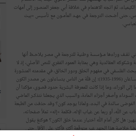
الكيمياء،
ثمّ
اتجه
الاهتمام
في
خلافة
أبي
جعفر
المنصور
إلى
أمهات
وس،
حتى
أضحت
الترجمة
في
عهــد
المأمــون
مع
تأسيس
«
بيت
لعباسي
.
تي
تقــف
وراءها
مــؤسسة
وطنية
للترجمة
في
مصر
يلاحــظ
أنها
ة
وشكوكه
العقائدية
وهي
بمثابة
العمود
الفقري
للنص
الأصلي،
إذ
لا
مبحث
الفلسفي
في
مفهوم
الخلق
ودور
الخالق،
في
مقدمته
المنشورة
ـــاغان
(
1996-1935
):
إن
قلّة
من
الناس
يتساءلون
عن
مصدر
الكون
ا
إلى
الوراء،
وما
إذا
كانت
للمعرفة
البشرية
حدود
قصوى،
مؤكدا
أن
السوداء
وأصغر
أجزاء
الـمادة،
والسبب
الذي
يجعلنا
نتذكــر
الماضي
الفوضى
سائدة
في
البدء،
ولماذا
يوجد
كون؟
وقد
حذفت
من
الطبعة
اب
عن
الله،
أو
ربما
عن
غياب
الإله،
فكلمة
«
إله
»
تملأ
صفحاته،
هير
:
هل
كان
أمام
الله
اختيار
عندما
خلق
الكون؟
هوكنغ
يقول
ضا
خلاصة
هذا
الجهد
غير
متوقّعة
أكثر
فأكثر
على
الأقل
حتى
ا