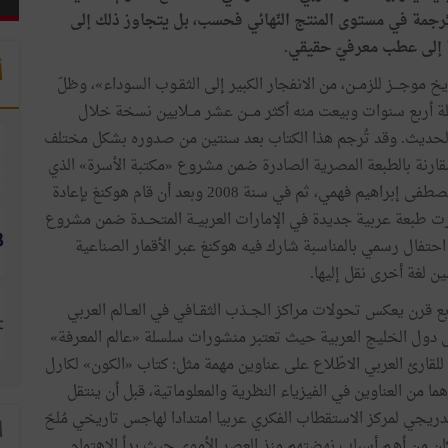
ّرجمة
في
مستوى
المنتج
النّهائي
فحسب،
بل
يتجاوز
ذلك
إلى
إلى
عطب
معرفيّ
حقيقي
.
أ
يخ
موجـــز
للزمــن،
من
الانفجار
الكبير
إلى
الثقـوب
السوداء
»
،
وظلّ
ة
أربع
سنوات
وبيعت
منه
أكثر
مـــن
عشر
مــلايين
نسخة
خلال
لحديث
.
وقد
تُرجم
هذا
الكتاب
بعد
سنتين
من
صدوره
بشكل
مختلف
قارنة
بالطبعة
المصرية
الصادرة
ضمن
مشروع
«
مكتبة
الأسرة
»
الذي
صطفى
إبراهيم
فهمي،
ثم
في
سنة
2008
وبعد
أن
قام
هوكنغ
بإعادة
ت
طبعة
عربية
جديدة
في
الإمارات
العربيــة
المتحــدة
ضمن
مشروع
احتفال
رسمي
بالمناسبة
شارك
فيه
هوكنغ
عبر
الأقمار
الصناعية
ن
لغة
أخرى
نقل
إليها
.
ع
قرن
يعكس
تحولات
مراكز
الجــذب
الثقــافي
في
العــالم
العربي
ى
دول
الخليج
العربية
حيث
تعتبر
منشورات
سلسلة
«
عالم
المعرفة
»
للقارئ
العربي
الاطّلاع
على
عناوين
مهمة
مثل
:
كتاب
«
الكون
»
لكارل
ما
من
العناوين
في
الفيزياء
النظرية
والمعلوماتية،
قبل
أن
ينتقل
ّدريجي
لمركز
الاستقطاب
الفكري
عربيا
امتدادا
لهاجس
تاريخي
مُلحّ
ا
ان
من
أهـم
أسباب
نهضتهم
منذ
العصر
الأموي
حيث
بدأ
الاهتمام