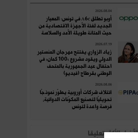
2026.08.04
أوبو تطلق A6c في تونس: المعيار
الجديد لفئة الأجهزة الاقتصادية من
حيث المتانة طويلة الأمد والسلاسة
2026.07.19
زياد الزواري يفتتح مهرجان المنستير
الدولي ويقود مشروع «100 كمان» في
احتفال عيد الجمهورية بالمتحف
الوطني بقرطاج (فيديو)
2026.08.06
ائتلاف شركات أوروبية يطوّر نموذجًا
تحويليًا لتصنيع المكوّنات الدوائية،
فرصة واعدة لتونس
لأخبار الأكثر تعلِيقا