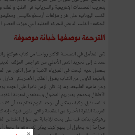
بتعريب
المصنفات
الإغريقية
والسريانية
في
الطبّ
والفلك
و
الكتب
اليونانية
على
غرار
مؤلفات
أرسطوطاليـــس
وبطليمـ
الحكمة
»
القلــب
النابض
للحركة
العقلية
التي
ميّزت
العصــر
ا
الترجمة
بوصفها
خيانة
موصوفة
لكن
المتأمـل
في
النسخـــة
الأكثر
رواجـــا
من
كتاب
هوكنغ
وال
عمـدت
إلى
تجريد
النص
الأصلي
مـن
هواجس
المؤلف
الديني
ينفصل
لديه
البحث
في
الفيزياء
الكمية
وأصل
الكون
عن
ال
بالطبعة
الأولى
من
الكتاب
يقــول
الفلكي
الأمـــريــكي
كـــارل
س
وعن
ماهية
الطبيعة،
وما
إذا
كان
الزمن
قادرا
على
العودة
يوم
الأطفال
وحدهم
يعتريهم
الفضول
ويندفعون
لمعرفة
الثقوب
لا
المستقبل،
وكيف
يمكــن
أن
يوجد
اليوم
نظام
بعد
أن
كانت
العربية
الفقرة
الأخيرة
من
المقدمة
والتي
يقول
فيها
:
«
إنه
كت
وهوكنغ
ينكبّ
فيه
على
بحث
للإجابة
عن
سؤال
انشتاين
الش
صراحة
إنه
يحاول
أن
يفهم
كيف
يفكّر
الله،
وهو
ما
يجعل
أي