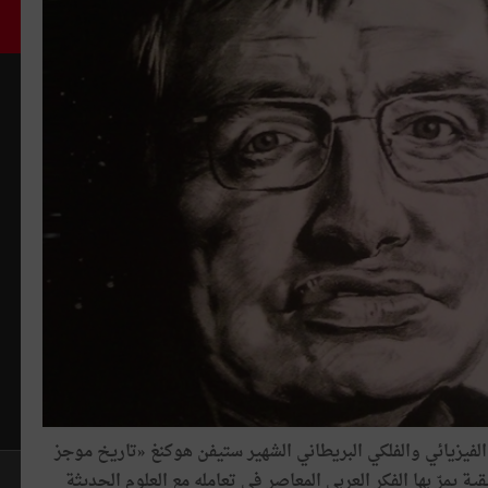
الفيزيائي
والفلكي
البريطاني
الشهير
ستيفن
هوكنغ
«
تاريخ
موجز
قية
يمرّ
بها
الفكر
العربي
المعاصر
في
تعامله
مع
العلوم
الحديثة