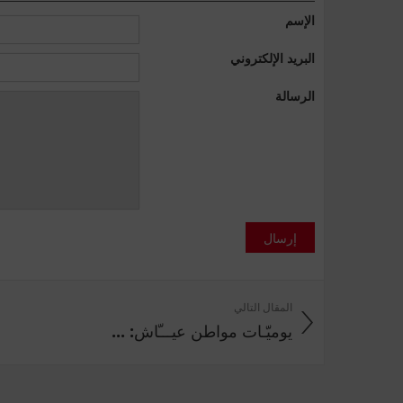
الإسم
البريد الإلكتروني
الرسالة
إرسال
المقال التالي
يوميّـات مواطن عيـــّاش: ...