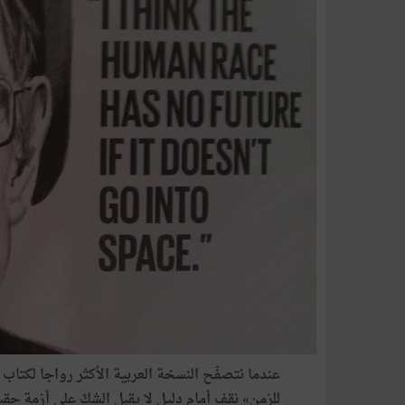
عندما
نتصفّح
النسخة
العربية
الأكثر
رواجا
لكتاب
للزمن
»
نقف
أمام
دليل
لا
يقبل
الشكّ
على
أزمة
حقي