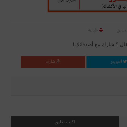
صديق
طباعة
قال ؟ شارك مع أصدقائك !
التويتر
شارك
اكتب تعليق