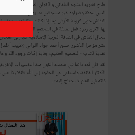
طرح
نظرية
النشوء
التلقائي
والأكوان
المتعدّدة
في
كتابه
ال
الدين
بحدّة
وضراوة
غير
مسبوقين
بما
يمثّل
تحدّيا
صعبا
أما
النقاش
حول
كروية
الأرض
وما
إذا
كـانت
حقا
تدور
حـول
ال
بها
الكون
ردود
فعل
عنيفة
في
المجتمع
الأكاديمي
الغربي
لاف
مجال
النقاش
في
الثقافة
العربية
الإسلامية
كلّيا
إلى
المجال
نشر
مؤخرا
الدكتور
حسن
أحمد
جواد
اللواتي
(
طبيب
أطفال
نقدية
لكتاب
«
التصميم
العظيم
»
بغاية
إثبات
وجود
الله
وحا
لقد
كـان
ثمة
دائما
في
هندسة
الكون
منذ
التفسيرات
الإغريقي
الأوتار
الفائقة،
واستغنى
عن
الحاجة
إلى
الله
قائلا
ردّا
على
م
ذاته
فإن
العلم
لا
يحتاج
إليه
»
.