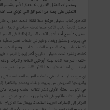
ومنجـزات
العقــل
الغـــربي،
لا
يتعلّق
الأمر
بتقييـم
الت
التّدليل
على
جملة
من
العــوائق
التي
تؤدّي
متداخلة
لقد ظهر
كتاب
ستيفن
هوكنغ
سنة
1988
تحــت
عنـوان،
«
تار
يتصدّر
لائحةَ
الكتب
الأكثر
مبيعا
لمجلة
«
سانداي
تايمز
»
طيل
عقدين،
فأصبح
أحد
أشهر
الكتب
العلمية
إطلاقا
في
العصر
ا
في
بيروت
ودمشق
وبغداد
وظهر
في
طبعات
تعتبر
محلّية
م
تُشرف
عليه
الهيئة
المصرية
العامة
للكتاب
بتوقيع
الدكتور
م
كتابته
ونشره
تحت
عنـوان
:
«
تاريخ
أكثر
إيجازا
للزمن
»
ظهر
«
كلمة
»
للترجمة
التابع
لهيئة
أبوظبي
للثقافة
والتراث،
ونظم
ليعرب
عن
امتنانه
بظهور
هذا
الأثر
باللغة
العربية
ضمن
خمسي
إن
تتبع
مسار
الكتــاب
في
طبعاتــه
العربية
المختلفة
خلال
رب
وانزياحها
التدريجي
من
بيروت
وبغداد
ودمشق
والقاهرة
إل
في
الكويت
المظلّة
الأولى
لنشر
الثقافة
العلمية
وعبرها
أمكن
ساغان
وكتاب
«
الكون
في
قشرة
جوز
»
لستيفن
هوكنغ
وغيره
المركز
إلى
الإمارات
العربية
المتّحدة
.
ويمثّل
هذا
الانزياح
الت
إذ
يجمع
المؤرخون
على
أن
نقل
العرب
علوم
الأمم
السابقة
ك