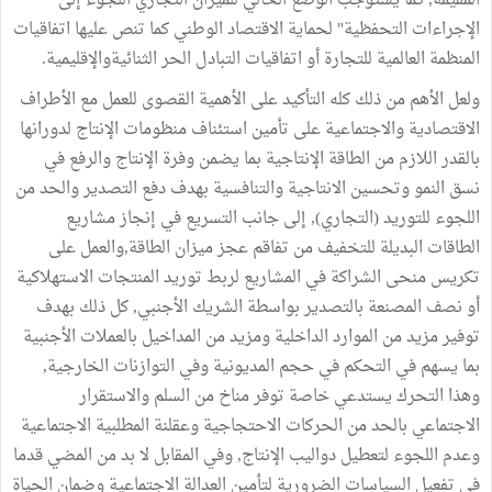
المقيمة, كما يستوجب الوضع الحالي للميزان التجاري اللجوء إلى "
الإجراءات التحفظية" لحماية الاقتصاد الوطني كما تنص عليها اتفاقيات
المنظمة العالمية للتجارة أو اتفاقيات التبادل الحر الثنائيةوالإقليمية.
ولعل الأهم من ذلك كله التأكيد على الأهمية القصوى للعمل مع الأطراف
الاقتصادية والاجتماعية على تأمين استئناف منظومات الإنتاج لدورانها
بالقدر اللازم من الطاقة الإنتاجية بما يضمن وفرة الإنتاج والرفع في
نسق النمو وتحسين الانتاجية والتنافسية بهدف دفع التصدير والحد من
اللجوء للتوريد (التجاري), إلى جانب التسريع في إنجاز مشاريع
الطاقات البديلة للتخفيف من تفاقم عجز ميزان الطاقة,والعمل على
تكريس منحى الشراكة في المشاريع لربط توريد المنتجات الاستهلاكية
أو نصف المصنعة بالتصدير بواسطة الشريك الأجنبي, كل ذلك بهدف
توفير مزيد من الموارد الداخلية ومزيد من المداخيل بالعملات الأجنبية
بما يسهم في التحكم في حجم المديونية وفي التوازنات الخارجية,
وهذا التحرك يستدعي خاصة توفر مناخ من السلم والاستقرار
الاجتماعي بالحد من الحركات الاحتجاجية وعقلنة المطلبية الاجتماعية
وعدم اللجوء لتعطيل دواليب الإنتاج, وفي المقابل لا بد من المضي قدما
في تفعيل السياسات الضرورية لتأمين العدالة الاجتماعية وضمان الحياة