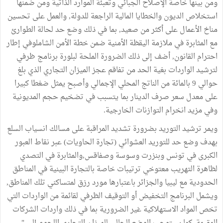
ومن بينها خاصة الإصلاح الجبائي وتعبئة الموارد الذاتية ومن ضمنها
استخلاص الديون والخطايا المالية الراجعة للدولة, والعمل على تحسين
مناخ الأعمال على أكثر من صعيد, بما في ذلك وضع حد لحالة الطوارئ
مع المثابرة في ملازمة اليقظة الأمنية ضمن خطة الأمن الشاملوفي إطار
احترام القانون, أضف إلى ذلك الضرورة الملحة لبلورة برنامج ظرفي
لترشيد الواردات بغية الحد من تفاقم عجز الميزان التجاري الذي بلغ
حوالي 9 بالمائة من الناتج المحلي الإجمالي وأصبح يمثل ضغطا كبيرا
على معدل سعر صرف الدينار بما يتسبب في تضخيم حجم المديونية
وفي مزيد انخرام التوازنات الخارجية.
ويمر ترشيد التوريد بضرورة تشديد المراقبة على مسالك انسياب السلع
بهدف وضع حد للتوريد العشوائي (تجارة الحاويات) عبر نقاط العبور
الكبرى في تونس وبنزرت وسوسة وصفاقس,والمثابرة في التصدي
لظاهرة التهريب معتوخي ترتيبات خاصة بالتجارة البينية في المناطق
الحدودية مع ليبيا والجزائر باعتبارها مورد رزق لمتساكني تلك المناطق,
ويشمل البرنامج التخفيض أو التوقيف الظرفي لقائمة من الواردات التي
تخص المواد الاستهلاكية غير الضرورية بما في ذلك واردات الشركات