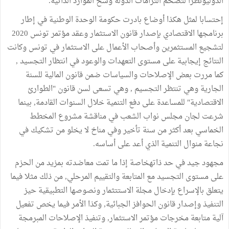
الدوليونظرا لتضخم التزامات الدولة وشح الموارد الذاتية.
إحتسابا لمثل هكذا أوضاع بادرت حكومة الوحدة الوطنية في إطار
برنامجها الاقتصادي بإصدار قانون الاستثمار وعقد مؤتمر تونس 2020
لتشجيع المستثمرين وأصحاب الأعمال على الاستثمار في تونس وكانت
النتائج إيجابية على مستوى التعهدات والوعود في انتظار التجسيد ,
كما مررت بعض الإصلاحات والسياسات ضمن قانون المالية للسنة
الجارية وهي تنتظر التجسيم , وهي تسعى لسن قانون "الطوارئ
الاقتصادية" للمساعدة على دفع التنمية خلال السنوات القادمة, بينما
شرعت لجان مجلس نواب الشعب في مناقشة مشروع المخطط
الخماسي بعد أكثر من سنة تأخير وفي مناخ لا يخلو من تشكيك في
نجاعة منوال التنمية الذي أعد على أساسه.
مجهود جيد في حد ذاتهخاصة إذا ما تمت معاضدته بمزيد من الحزم
على مستوى التجسيد مع المتابعة والتقييم المرحلي, من ذلك مثلا فيما
يتعلق بالإسراع بإدخال مجلة الاستتثمار ونصوصها التطبيقية حيز
التنفيذ وإصدار قانون الحوافز الجبائية, وكذا الأمر فيما يخص تفعيل
آلية متابعة مخرجات مؤتمر الاستثمار, وتنفيذ الإصلاحات المبرمجة