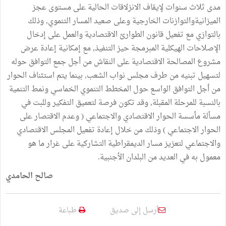
مدى ثلاث سنوات لإيقاف الانزلاقات الحالية على مستوى عجز
الميزانيةوالتوازنات الخارجية وعلى صعيد المسار التنموي, وذلك
بالتوازي مع تفعيل قانون الطوارئ الاقتصادية والعمل على إدخال
الإصلاحات الهيكلية المبرمجة حيز التنفيذ, مع إمكانية إعادة عرض
مشروع المصالحة الاقتصادية على النقاش من أجل جمع التوافق حوله
لتسهيل تبنيه من طرف مجلس نواب الشعب, بينما يتم استئناف الحوار
من أجل التوافق الواسع حول المخطط التنموي الخماسي ونمط التنمية
بالنسبة للمرحلة المقبلة, وقد تكون فرصة لتعميق التفكير وللبت في
مسألة مأسسة الحوار الاقتصادي والاجتماعي ( وعدم الاقتصار على
الحوار الاجتماعي ) وذلك من خلال إعادة تفعيل المجلس الاقتصادي
والاجتماعي لتعزيز مسار الديمقراطية التشاركية على غرار ما هو
معمول به في العديد من البلدان الأجنبية.
صالح الحامدي
أرسل إلى صديق
طباعة