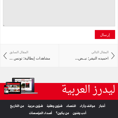
إرسال
المقال التالي
المقال السابق
احميده النيفر: نبــض‭ ...
مشاهدات إيطالية: تونس ...
ليدرز العربية
أخبار
مواقف وآراء
اقتصاد
شؤون وطنية
شؤون عربية
من التاريخ
أدب وفنون
من يكون؟
أصداء المؤسسات