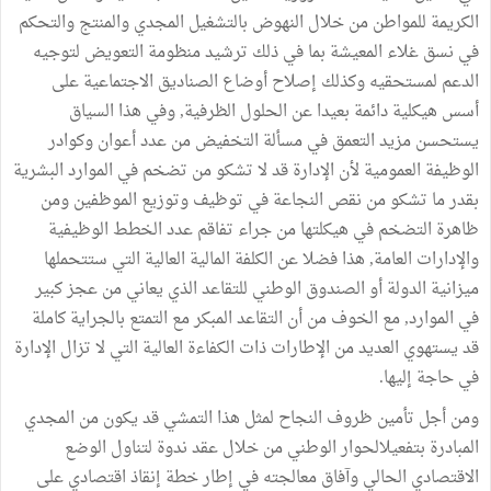
الكريمة للمواطن من خلال النهوض بالتشغيل المجدي والمنتج والتحكم
في نسق غلاء المعيشة بما في ذلك ترشيد منظومة التعويض لتوجيه
الدعم لمستحقيه وكذلك إصلاح أوضاع الصناديق الاجتماعية على
أسس هيكلية دائمة بعيدا عن الحلول الظرفية, وفي هذا السياق
يستحسن مزيد التعمق في مسألة التخفيض من عدد أعوان وكوادر
الوظيفة العمومية لأن الإدارة قد لا تشكو من تضخم في الموارد البشرية
بقدر ما تشكو من نقص النجاعة في توظيف وتوزيع الموظفين ومن
ظاهرة التضخم في هيكلتها من جراء تفاقم عدد الخطط الوظيفية
والإدارات العامة, هذا فضلا عن الكلفة المالية العالية التي ستتحملها
ميزانية الدولة أو الصندوق الوطني للتقاعد الذي يعاني من عجز كبير
في الموارد, مع الخوف من أن التقاعد المبكر مع التمتع بالجراية كاملة
قد يستهوي العديد من الإطارات ذات الكفاءة العالية التي لا تزال الإدارة
في حاجة إليها.
ومن أجل تأمين ظروف النجاح لمثل هذا التمشي قد يكون من المجدي
المبادرة بتفعيلالحوار الوطني من خلال عقد ندوة لتناول الوضع
الاقتصادي الحالي وآفاق معالجته في إطار خطة إنقاذ اقتصادي على