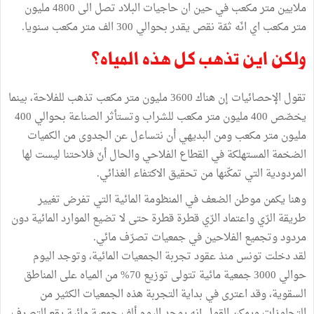
ملايين متر مكعب في حين ان حاجيات البلاد تصل الى 4800 مليون
متر مكعب اي انّه ثمّة نقص يقدر بحوالي 300 الف متر مكعب سنويا.
ولكن اين تذهب كل هذه المياه؟
تقول الإحصائيات إن هناك 3600 مليون متر مكعب تذهب للفلاحة، بينما
يخصّص 400 مليون متر مكعب للشراب وتستأثر الصناعة بحوالي 400
مليون متر مكعب ومن البديهي أن نتساءل عن الجدوى من الكميات
الضخمة المستهلكة في القطاع الفلاحي والحال أنّ فلاحتنا ليست لها
المردودية التي تمكّنها من تحقيق الاكتفاء الغذائي.
وهنا يكمن موطن الضعف في المنظومة المائية التي تفرض تغيير
طريقة الرّي واعتماد الرّي قطرة قطرة حتى لا تضيع الموارد المائية دون
مردود وتجميع الفلاحين في جمعيات تصرّف مائي.
لقد دخلت تونس منذ عقود تجربة الجمعيات المائية، وتوجد اليوم
حوالي 3000 جمعية مائية تتولى توزيع 70% من المياه على المناطق
السقوية، وقد اعترى في بداية التجربة هذه الجمعيات الكثير من
التجاوزات ويمكن القول إنه يوجد اليوم ألف جمعية مائية يقع التصرف