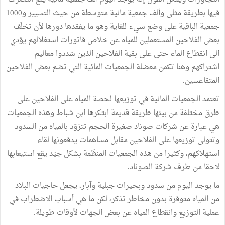
فيها بطريقة مثلى وألف جمعية مائية متوسطة من حيث التسيير و1000
جمعية الباقية على وضع سيء للغاية وهو ما يفقدها دورها لأن تخلّف
بعض الفلاحين المستعملين للمياه عن خلاص فاتورات استغلالهم يؤدي
الى انقطاع الماء حتى على بقية الفلاحين الذين سّددوا معاليم
اشتراكهم وهنا تكمن معضلة الجمعيات المائية التي تضم بعض الفلاحين
المتقاعسين.
تعتمد الجمعيات المائية في توزيعها لحصة المياه على الفلاحين على
طرق مختلفة من بينها طريقة قديمة ابتكرها ابن شباط وهذه الجمعيات
هي عبارة عن شركات صوناد صغيرة الحجم تتزوّد بالمياه من السدود
وتتولى توزيعها على الفلاحين مقابل مساهمات يدفعونها لقاء
استهلاكهم، وكثيرا من هذه الجمعيات المنظّمة بشكل جيّد يقع استيعابها
لاحقا من طرف شركة الصوناد.
ما يوجد اليوم من سدود وبحيرات جبلية وآبار، يجعل حاجيات البلاد
من المياه متوفرة بدون مخاطر تذكر، لكن ما هي أسباب الاضطراب في
عملية التوزيع وانقطاع المياه عن بعض الجهات لأوقات طويلة.