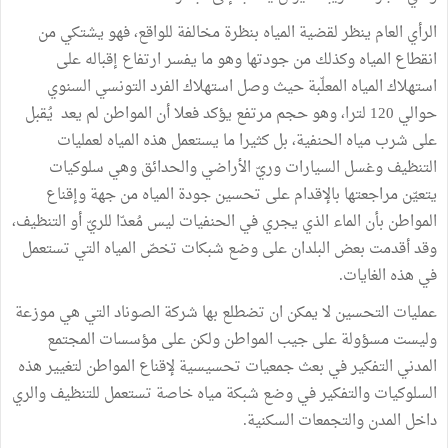
الرأي العام ينظر لقضية المياه بنظرة مخالفة للواقع، فهو يشتكي من
انقطاع المياه وكذلك من جودتها وهو ما يفسر ارتفاع إقباله على
استهلاك المياه المعلّبة حيث وصل استهلاك الفرد التونسي السنوي
حوالي 120 لترا، وهو حجم مرتفع يؤكد فعلا أن المواطن لم يعد يُقبل
على شرب مياه الحنفية، بل كثيرا ما يستعمل هذه المياه لعمليات
التنظيف وغسل السيارات وريّ الأراضي والحدائق وهي سلوكيات
يتعيّن مراجعتها بالإقدام على تحسين جودة المياه من جهة وإقناع
المواطن بأن الماء الذي يجري في الحنفيات ليس مُعدّا للريّ أو التنظيف،
وقد أقدمت بعض البلدان على وضع شبكات تخصّ المياه التي تستعمل
في هذه الغايات.
عمليات التحسين لا يمكن ان تضطلع بها شركة الصوناد التي هي موزعة
وليست مسؤولة على جيب المواطن ولكن على مؤسسات المجتمع
المدني التفكير في بعث جمعيات تحسيسية لإقناع المواطن لتغيير هذه
السلوكيات والتفكير في وضع شبكة مياه خاصة تستعمل للتنظيف والري
داخل المدن والتجمعات السكنية.