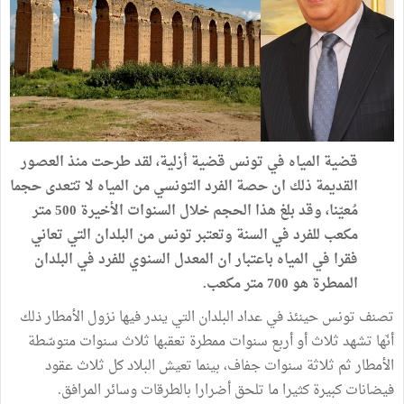
قضية المياه في تونس قضية أزلية، لقد طرحت منذ العصور
القديمة ذلك ان حصة الفرد التونسي من المياه لا تتعدى حجما
مُعيّنا، وقد بلغ هذا الحجم خلال السنوات الأخيرة 500 متر
مكعب للفرد في السنة وتعتبر تونس من البلدان التي تعاني
فقرا في المياه باعتبار ان المعدل السنوي للفرد في البلدان
الممطرة هو 700 متر مكعب.
تصنف تونس حينئذ في عداد البلدان التي يندر فيها نزول الأمطار ذلك
أنّها تشهد ثلاث أو أربع سنوات ممطرة تعقبها ثلاث سنوات متوسّطة
الأمطار ثم ثلاثة سنوات جفاف، بينما تعيش البلاد كل ثلاث عقود
فيضانات كبيرة كثيرا ما تلحق أضرارا بالطرقات وسائر المرافق.