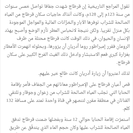
تقول المراجع التاريخية إن قرطاج شهدت جفافا تواصل خمس سنوات
من سنة 123م إلى 128م، وكانت آنذاك حاجيات سكان قرطاج من المياه
الصالحة للشراب توفرها الآبار والخزّانات المائية والمواجل الموجودة
بكل منزل تقريبا. ولكن نتيجة لانحباس المطر تأزم الوضع وأصبح يهدّد
الإنسان والحيوان، في ذلك الوقت كانت قرطاج محتلة من طرف
الرومان فقرر إمبراطور روما أدريان أن يزورها، وبحلوله انهمرت الأمطار
بغزارة كبرى فعم الاستبشار وادخل ذلك الغيث الفرح الكبير على سكان
قرطاج.
لذلك اعتبروا أن زيارة أدريان كانت طالع خير عليهم.
قص أعيان قرطاج على الإمبراطور معاناتهم من الجفاف فأمر بإقامة
الحنايا التي تجلب المياه الصالحة للشراب من زغوان وجوقار وتلتقي
القناتان في منطقة مقرن لتنصهر في قناة واحدة تمتد على مسافة 132
كلم.
استمرّت إقامة الحنايا حوالي 12 سنة وبفضلها ضمنت قرطاج تدفق
المياه الصالحة للشراب عليها وكان حجم الماء الذي يتدفّق عن طريق