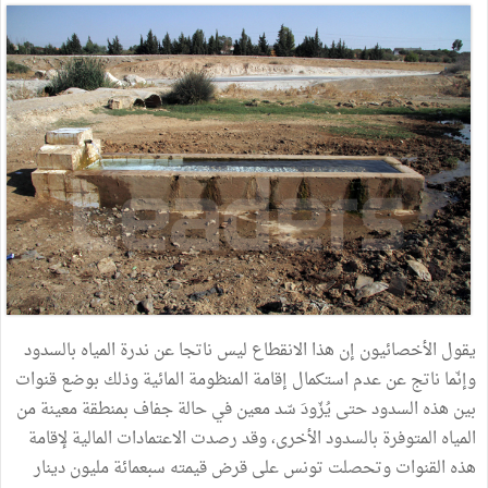
يقول الأخصائيون إن هذا الانقطاع ليس ناتجا عن ندرة المياه بالسدود
وإنّما ناتج عن عدم استكمال إقامة المنظومة المائية وذلك بوضع قنوات
بين هذه السدود حتى يُزّودَ سّد معين في حالة جفاف بمنطقة معينة من
المياه المتوفرة بالسدود الأخرى، وقد رصدت الاعتمادات المالية لإقامة
هذه القنوات وتحصلت تونس على قرض قيمته سبعمائة مليون دينار