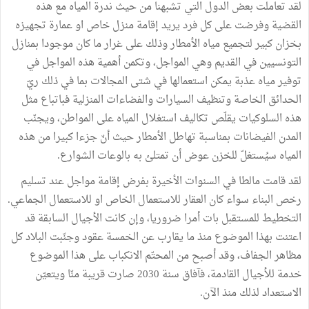
لقد تعاملت بعض الدول التي تشبهنا من حيث ندرة المياه مع هذه
القضية وفرضت على كل فرد يريد إقامة منزل خاص او عمارة تجهيزه
بخزان كبير لتجميع مياه الأمطار وذلك على غرار ما كان موجودا بمنازل
التونسيين في القديم وهي المواجل، وتكمن أهمية هذه المواجل في
توفير مياه عذبة يمكن استعمالها في شتى المجالات بما في ذلك ريّ
الحدائق الخاصة وتنظيف السيارات والفضاءات المنزلية فباتباع مثل
هذه السلوكيات يقلّص تكاليف استغلال المياه على المواطن، ويجنّب
المدن الفيضانات بمناسبة تهاطل الأمطار حيث أنّ جزءا كبيرا من هذه
المياه سيُستغلّ للخزن عوض أن تمتلئ به بالوعات الشوارع.
لقد قامت مالطا في السنوات الأخيرة بفرض إقامة مواجل عند تسليم
رخص البناء سواء كان العقار للاستعمال الخاص او للاستعمال الجماعي.
التخطيط للمستقبل بات أمرا ضروريا، وإن كانت الأجيال السابقة قد
اعتنت بهذا الموضوع منذ ما يقارب عن الخمسة عقود وجنّبت البلاد كل
مظاهر الجفاف، وقد أصبح من المحتّم الانكباب على هذا الموضوع
خدمة للأجيال القادمة، فآفاق سنة 2030 صارت قريبة منّا ويتعيّن
الاستعداد لذلك منذ الآن.