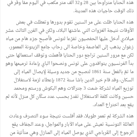
هذه الحنايا متراوحا بين 28 و32 الف متر مكعب في اليوم ممّا وفّر في
ذلك الوقت حاجيات هذه المدينة.
هذه الحنايا ظلت على مر السنين تقوم بدورها وتعطلت في بعض
الأوقات نتيجة الغزوات التي عاشتها البلاد، ولكن في القرن الثالث عشر
ميلادي أدخل عليها الحفصيون تفرّعا لتونس فأصبح جزء هام من مياه
زغوان يذهب إلى العاصمة وخاصة الى رحاب جامع الزيتونة المعمور،
لكن مع مرور السنين تراجع دور الحنايا فأهملت وتوقف استعمالها حتى
بدأ الفرنسيون يتوافدون على تونس ونصحوا الباي بإعادة ترميمها وهو
ما تمّ بالفعل سنة 1861 لتصبح من جديد وسيلة لإيصال المياه إلى
السكان، وقد قام خير الدين باشا سنة 1872 بإعطاء لزمة لاستغلال
توزيع المياه لشركة ضمت 3 جنرالات وهم البكوش ورستم ومحمد
حسين وكانت كلفة الاستغلال تقدرّ بحسب عدد سكّان كل منزل لأنه لم
يقع بعد اختراع العداد.
هذه الشركة لم تعمر طويلا، فقد أفلست نتيجة سوء التصرف وعادت
العائلة التونسية تعيش على مياه الآبار والمواجل، وعند الجفاف يقع
الرجوع إلى الڤرباجي الذي يوصل المياه إلى المنازل وهي متأتيّة من