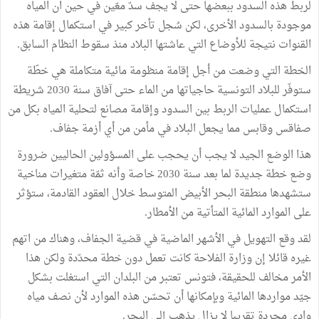
لربط هذه السدود ببعضها حتى لا يجف سدّ معّين في حين ان المياه
موجودة بالسدود الأخرى، لكن سُجل تأخر كبير في استكمال إقامة هذه
القنوات نتيجة للأوضاع التي عاشتها البلاد منذ سقوط النظام السابق.
الخطة التي وضعت من أجل إقامة منظومة مائية متكاملة هي خطّة
ستوفّر للبلاد التونسية حاجياتها من الماء حتى آفاق سنة 2030 شريطة
استكمال عمليات الربط بين السدود وإقامة مصانع لتحلية المياه بكل من
صفاقس وقابس مما يجعل البلاد في مأمن من أي أزمة جفاف.
هذا الوضع الجيد لا يجب أن يحجب على المسؤولين الحاليين ضرورة
وضع خطة جديدة لما بعد سنة 2030 خاصة وأنه ثمّة متغيرات مناخية
ستشهدها منطقة البحر الأبيض المتوسط خلال العقود القادمة، ستؤثر
على الموارد المائية المتأتية من الأمطار.
لقد وقع التهويل في الأشهر الماضية في قضية الجفاف، وهناك من اتهم
غيره قائلا إن وزارة الفلاحة كانت تعمل دون خطة محدّدة ولكن هذا
الأمر مخالف للحقيقة، فتونس تعتبر من البلدان التي استغلت بشكل
جيّد مواردها المائية وبإمكانها أن تحسّن هذه الموارد لأن نصف مياه
وادي مجردة تقريبا لا يزال يذهب إلى البحر.