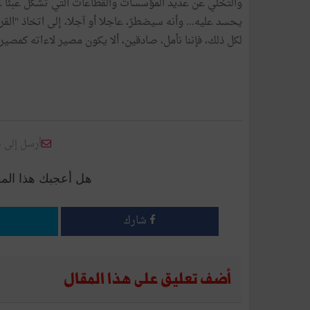
والتخلي عن عديد المؤسسات والقطاعات التي تشكل عبئا عل
يحسد عليه... وأنه سيضطرّ، عاجلا أو آجلا، إلى اتخاذ "القرا
لكل ذلك، فإننا نأمل، صادقين، ألا يكون مصير لاءاته كمصي
أرسل إلى 
هل أعجبك هذا الم
شارك
أضف تعليق على هذا المقال