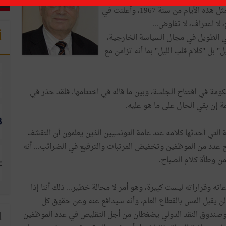
للموظفين، بلاءات قمّة الخرطوم العربية التي انعقدت في مثل هذه الأيام من سنة 1967، وأعلنت في
لا اعتراف، لا تفاوض...
أ
 الطويل في مجال السياسة الخارجية،
 بل "كلام قلب الليل" بما أنه تزامن مع
ومة في افتتاح الجلسة، وبين ما قاله في اختتامها. فلقد حذر في
مة إن بقي الحال على ما هو عليه.
ورية التي أحدثها كلامه عند عامة التونسيين الذين يعلمون أن التقشف
عدد من الموظفين وتخفيض المرتبات والترفيع في الضرائب... أنه
ن وطأة كلام الصباح.
ته وقراراته ليست كبيرة، وهو أمر لا محالة خطير... ذلك أننا إذا
 لن يقبل المس بالقطاع العام، وأنه سيدافع عنه وعن حقوق كل
مي وصندوق النقد الدولي يضغطان من أجل التقليص في عدد الموظفين
ا