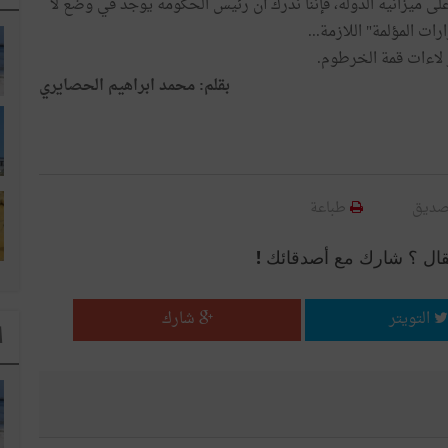
ى ميزانية الدولة، فإننا ندرك أن رئيس الحكومة يوجد في وضع لا
رات المؤلمة" اللازمة...
ر لاءات قمة الخرطوم.
بقلم: محمد ابراهيم الحصايري
صديق
طباعة
قال ؟ شارك مع أصدقائك !
التويتر
شارك
ا