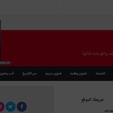
تف واللوحات الذكية
اقتصاد
شؤون وطنية
شؤون عربية
من التاريخ
أدب وفنون
خريطة الموقع
نيت واب