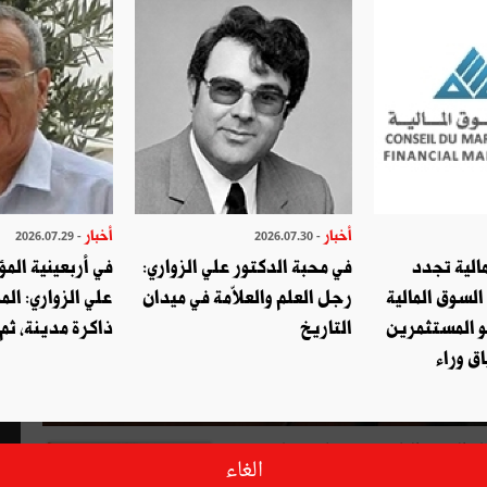
أخبار
أخبار
- 2026.07.29
- 2026.07.30
الية تجدد
في محبة الدكتور علي الزواري:
في أربعينية المؤ
السوق المالية
رجل العلم والعلاّمة في ميدان
علي الزواري: الم
و المستثمرين
التاريخ
ذاكرة مدينة، ثم
ق وراء
ليلة السبت الماضي في خاتمة جلسة منح
الغاء
ت في أي مؤسسة عمومية، ولا في أي تسريح