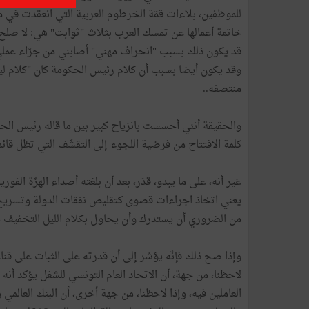
خاتمة أعمالها عن تمسك العرب بثلاث "ثوابت" هي: لا صلح، 
قد يكون ذلك بسبب "انحراف مهني" أصابني من جرّاء عملي
وقد يكون أيضا بسبب أن كلام رئيس الحكومة كان "كلام ليل"
منتصفه..
والحقيقة أنني أحسست بانزياح كبير بين ما قاله رئيس الحك
كلمة الافتتاح من فرضية اللجوء إلى التقشّف التي تظل قائ
غير أنه، على ما يبدو، قدّر، بعد أن بلغته أصداء الهزّة الف
يعني اتخاذ اجراءات قصوى كتقليص نفقات الدولة وتسريح 
من الضروري أن يستدرك وأن يحاول بكلام الليل التخفيف م
وإذا صح ذلك فإنّه يؤشر إلى أن قدرته على الثبات على قناعا
لاحظنا، من جهة، أن الاتحاد العام التونسي للشغل يؤكد أنه
العاملين فيه، وإذا لاحظنا، من جهة أخرى، أن البنك العال