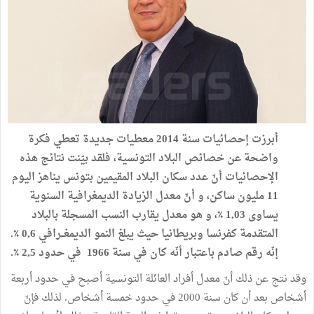
أبرزت
إحصائيات
سنة
2014
معطيات
جديدة
تعطي
فكرة
واضحة
عن
خصائص
البلاد
التونسية،
فلقد
بيّنت
نتائج
هذه
الإحصائيات
أنّ
عدد
سكان
البلاد
المقيمين
بتونس
يناهز
اليوم
11
مليون
ساكن،
و
أنّ
معدل
الزيادة
الديمغرافية
السنوية
يساوى
03
,
1
٪،
و
هو
معدل
يقارب
النسب
المسجلة
بالبلاد
المتقدمة
كفرنسا
وبريطانيا
حيث
يبلغ
النمو
الديمغــرافي
6
,
0
٪
.
إنّه
رقم
صادم
باعتبار
أنّه
كان
في
سنة
1966
في
حدود
5
,
2
٪
.
وقد
نتج
عن
ذلك
أنّ
معدل
أفراد
العائلة
التونسية
أصبح
في
حدود
أربعة
أشخاص
بعد
أن
كان
سنة
2000
في
حدود
خمسة
أشخاص
.
لذلك
فإنّ