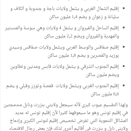
إقليم
الشمال
الغربي
و
يشمل
ولايات
باجة
و
جندوبة
و
الكاف
و
سليانة
و
زغوان
و
يضم
4
1
مليون
ساكن
,
إقليم
الساحل
والقيروان
و
يشمل
4
ولايات
وهي
سوسة
والمنستير
والمهدية
والقيروان
ويضم
2
2
مليون
ساكن
,
إقليم
صفاقس
والوسط
الغربي
ويشمل
ولايات
صفاقس
وسيدي
بوزيد
والقصرين
و
يضم
8
1
مليون
ساكن
,
إقليم
الجنوب
الشرقي
و
يشمل
ولايات
قابس
ومدنين
وتطاوين
ويضم
مليون
ساكن
إقليم
الجنوب
الغربي
ويشمل
ولايات
قفصة
وتوزر
وقبلي
و
يضم
6
0
مليون
ساكن
,
ولهذا
التقسيم
عيوب
كبرى
لأنّه
سيجعل
ولايتي
بنزرت
ونابل
مندمجتين
في
إقليم
تونس
وهو
ما
سيعوقهما
كثيرا
لأنّ
إقليم
تونس
له
عديد
المشاكل
التنموية
التي
تفرض
تخصيص
إقليم
لتونس
الكبرى
وإدماج
ولايتي
نابل
و
بنزرت
في
أقاليم
أخرى
لذلك
فإنّ
بعض
رجال
الاقتصاد