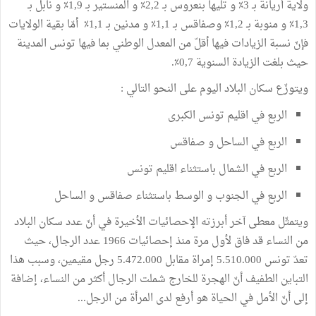
ولاية
أريانة
بـ
3٪
و
تليها
بنعروس
بـ
2٪
,
2
و
المنستير
بـ
9٪
,
1
و
نابل
بـ
3٪
,
1
و
منوبة
بـ
2٪
,
1
وصفاقس
بـ
1٪
,
1
و
مدنين
بـ
1٪
,
1
أمّا
بقية
الولايات
فإنّ
نسبة
الزيادات
فيها
أقلّ
من
المعدل
الوطني
بما
فيها
تونس
المدينة
حيث
بلغت
الزيادة
السنوية
7٪
,
0
.
ويتوزّع
سكان
البلاد
اليوم
على
النحو
التالي
:
الربع
في
اقليم
تونس
الكبرى
الربع
في
الساحل
و
صفاقس
الربع
في
الشمال
باستثناء
اقليم
تونس
الربع
في
الجنوب
و
الوسط
باستثناء
صفاقس
و
الساحل
ويتمثّل
معطى
آخر
أبرزته
الإحصائيات
الأخيرة
في
أنّ
عدد
سكان
البلاد
من
النساء
قد
فاق
لأول
مرة
منذ
إحصائيات
1966
عدد الرجال،
حيث
تعدّ
تونس
000
.
510
.
5
إمراة
مقابل
000
.
472
.
5
رجل
مقيمين،
وسبب
هذا
التباين
الطفيف
أنّ
الهجرة
للخارج
شملت
الرجال
أكثر
من
النساء،
إضافة
إلى
أنّ
الأمل
في
الحياة
هو
أرفع
لدى
المرأة
من
الرجل
...