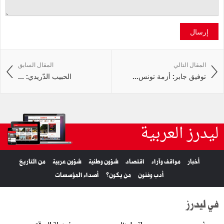
إرسال
المقال التالي
المقال السابق
توفيق جابر: أزمة‭ ‬تونس‭ ...
‭ ‬الحبيب‭ ‬الدّريدي‭‬: ...
ليدرز العربية
أخبار
مواقف وآراء
اقتصاد
شؤون وطنية
شؤون عربية
من التاريخ
أدب وفنون
من يكون؟
أصداء المؤسسات
في ليدرز