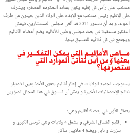
منتخب
على
رأس
كل
إقليم
يكون
بمثابة
الحكومة
المصغرة
ويشرف
على
الإقليم
رئيس
منتخب
مع
الإبقاء
على
الولاة
الذين
يعينون
من
طرف
الدولة،
و
بما
أنّ
دستور
2014
قد
ألغى
مجلس
المستشارين،
فيمكن
التفكير
مستقبلا
في
بعث
مجلس
وطني
للأقاليم
يضم
أعضاء
الأقاليم
ويجتمع
في
كل
ثلاثية
للتنسيق
بينها
.
مــــاهي
الأقاليــم
التي
يمكن
التفكـــير
في
بعثها
و
من
أين
تتأتى
الموارد
التي
ستصرفها؟
يستوجب
تجميع
الولايات
في
إطار
أقاليم
يتعيّن
الأخذ
بعين
الاعتبار
نتائج
الإحصائيات
الأخيرة
و
يمكن
أن
نســـوق
في
هذا
المجال
تصوّرين
:
يتمثّل
الأوٰل
في
بعث
6
أقاليم
وهي
:
إقليم
الشمال
الشرقي
و
يشمل
4
ولايات
وهي
تونس
الكبرى
و
بنزرت
و
نابل
ويضمّ
4
ملايين
ساكن