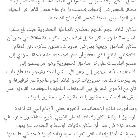
معدل
سكان
البلاد
سيبقى
مستقرا
في
المدة
القادمة
و
ذلك
لأسباب
لا
تتعلق
بالنقص
في
الإنجاب
فحسب
بل
بارتفاع
معدل
الأمل
في
الحياة
لدى
التونسيين
نتيجة
تحسن
الأوضاع
الصحية
.
سكان
البلاد
اليوم
أغلبهم
يقطنون
بالمناطق
الحضارية
حيث
بلغ
سكان
المدن
4
,
7
مليون
ساكن
مقابل
4
,
6
مليون
ساكن
سنة
2004،
في
حين
أنّ
سكان
المناطق
الريفية
بقي
في
حدود
5
,
3
مليون
ساكن،
لكن
النظام
الانتخابي
البلدي
الذي
ينتظر
أن
تتم
المصادقة
عليه
لاحقا
سيؤدي
إلى
تعميم
البلديـــات
على
كل
مناطق
الجمهورية
وهو
أمر
يدعـــو
إلى
الاستغراب
لأنه
سيؤول
إلى
جعل
كل
سكان
البلاد
يقيمون
بمناطق
بلدية
بما
يفرضه
ذلك
من
ضروريات
تبدو
البلاد
اليوم
عاجزة
عن
توفيرها،
و
كان
من
الأحرى
التفريق
بين
التجمّعات
البلديّة
والتجمّعات
القرويّة
حتى
يبقى
هناك
سكان
يعيشون
بالمدينة
وسكان
يعيشون
بالريف
.
وقد
أبرزت
نتائج
الإحصائيات
الأخيرة
بعض
الأرقام
التي
كنّا
لا
نودّ
الوصول
اليها،
فسكان
ولايات
الشمال
الغربي
الأربع
يتناقصون
سنويا
في
حدود
5٪
,
0
في
حين
أنّ
سكان
ولايات
الوسط
و
الجنوب
يتزايدون
بنسبة
1٪،
أمّا
الولايات
التي
تعرف
نسبة
زيادة
كبيرة
فنجد
في
طليعتها