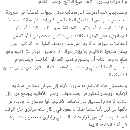
والآتاوات
يساوي
5
,
2
من
مبلغ
الناتج
الوطني
الخام
.
وتستجيب
هذه
الطريقة
إلى
مطالب
بعض
الجهات
المتمثّلة
في
ضرورة
تخصيص
نسبة
من
المداخيل
المتأتية
من
الثروات
الطبيعية
كالفسفاط
والنفط
والرخــــام
أو
الاتاوات
المتعلقة
بمرور
أنابيب
النفط
أو
الغاز
الجزائري
ببعض
الولايات
كالقصرين
وقابس
فتخصيص
1
أو
2٪
من
المعاملات
سيوّفر
ما
لا
يقل
عن
مليار
ونصف
المليار
من
الدنانير
التي
يمكن
صـرفها
للأقاليـــم
بما
يوّفر
حوالي
250
مليون
دينار
لكل
إقليم
وهو
مبلغ
هام
من
شانه
أن
يحسّن
وضعية
المناطق
الداخلية
ويساهم
في
تحسين
البنية
التحتي ويستجيب
لمقتضيات
الدستور
الذي
أرسى
مبادئ
اللامركزية
.
وستتحوّل
هذه
الأقاليم
مع
مــرور
الأيام
إلى
هياكل
تحدّ
من
مركزية
الإدارة
،
ويجدرالتفكير
في
بعث
مجلس
وطني
للأقاليم
يجتمع
مرة
كل
ثلاثية
لإحكام
التنسيق
بين
مختلف
الأقاليم
.
إنّها
تصـــوّرات
جديدة
لم
نألفها
من
قبل
لأّننا
عشنا
طيلة
6
عقود
في
إطار
حكم
مركزي
حان
الوقت
لتعديله
بما
يمكّن
من
إقرار
نظام
اقتصادي
وإداري
جديدين
باتت
البلاد
في
أشد
الحاجة
إليهما
.