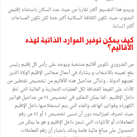
ويبدو
هذا
التقسيم
أكثر
تقاربا
من
حيث
عدد
السكان
باستثناء
إقليمي
الجنوب
حيث
تكون
الكثافة
السكانية
أكبر
حدة
لكن
تكون
المساحات
أكثر
اتساعا
.
كيف
يمكن
توفير
الموارد
الذاتية
لهذه
الأقاليم؟
من
الضروري
تكوين
أقاليم
منتخبة
ويوجد
على
رأس
كل
إقليم
رئيس
يقع
تعيينه
بالانتخاب
و
يشارك
في
أعمال
مجالس
الإقليم
الولاة
الذين
تعيّنهم
الدولة
،
وتتأتّى
مداخيل
هذه
الأقاليم
من
تخصيص
نقتطين
من
الأداء
على
القيمة
المُضافة
لكل
العمليات
التجارية
و
المالية
التي
تتمّ
داخل
الإقلــيم
،
كما
يمكن
التفكير
في
تخصيص
1٪
من
مداخيل
فواتير
الكهرباء
وفواتير
الهاتف
والماء
التي
يتم
استخلاصها
داخل
الإقليم
حيث
تصرف
لميزانيته
دون
أن
ننسى
تخصيص
1
أو
2٪
من
رقم
المعاملات
أو
الأتاوات
التي
تنجز
داخل
الإقليم
و
هو
ما
يمكّن
من
الحصول
على
مبالغ
مالية
هامة
وذلك
باعتبار
أنّ
رقم
المعاملات