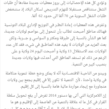
وتؤدي
كل
هذه
الإحصائيات
إلى
بروز
معطيات
جديدة
مفادها
أنّ
طلبات
الشغل
ستتناقص
مستقبلا
للتهرّم
التدريجي
لسكان
البلاد
إذ
ستنخفض
طلبات
الشغل
السنوية
من
70
ألفا
الى
حدود
62
ألفا
.
وتفرض
هذه
المعطيات
إعادة
النظــر
في
التوزيع
الإداري
للبلاد
التونسية
فهنالك
مناطق
أصبحت
تطالب
بأن
تتحول
إلى
عواصم
لولايات
جديدة،
كما
هو
الشأن
بالنسبة
إلى
طبرقة
ومكثر
و
السواسي
و
جـــــربة،
ولكن
بعث
المزيد
من
الولايات
لا
يفيد
هذه
المناطـــق
في
شيء،
فقد
كان
عدد
الولايات
عند
الاستقلال
13
ولاية
و
أصبحت
اليوم
24
ولاية
و
على
الرغم
من
ذلك
لم
تستفد
المناطق
التي
أحدثت
فيها
ولايات
جديدة
بنصيب
كبير
من
التنمية
.
ويبدو
من
الناحيــة
الاقتصــــادية
أنّه
لا
يمكن
وضع
خطة
تنموية
متكاملة
في
ولاية
واحدة
،
لأنّ
التنمية
لا
تكون
إلاّ
في
إقليم
يجمع
بين
ولايات
متجاورة
مع
إيجاد
مواردة
مالية
هامة
بالنسبة
إلى
كل
إقليم
.
إنّ
اللامركزية
التي
أتى
بها
دستور
2014
تفرض
أن
يقع
تحويـل
سلطة
القرار
في
كــل
ما
له
علاقة
بالتنمية
من
العاصمة
إلى
الإقليـم
و
هو
ما
يستوجب
تقسيم
خـريطة
البــلاد
إلى
6
أو
7
أقاليم
و
وضع
هيكل
تسيير