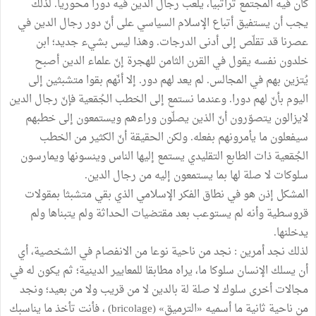
كان فيه المجتمع تراتبيا، يلعب رجال الدين فيه دورا محوريا. لذلك
يجب أن يستفيق أتباع الإسلام السياسي على أنّ دور رجال الدين في
عصرنا قد تقلّص إلى أدنى الدرجات. وهذا ليس بشيء جديد؛ ابن
خلدون نفسه يقول في القرن الثامن للهجرة إنّ علماء الدين أصبح
يُتزين بهم في المجالس. لم يعد لهم دور. إلا أنّهم بقوا متشبثين إلى
اليوم بأنّ لهم دورا. وعندما نستمع إلى الخطب الجُمٓعية فإنّ رجال الدين
لايزالون يتصوّرون أنّ الذين يصلّون وراءهم ويستمعون إلى خطبهم
سيفعلون ما يأمرونهم بفعله. ولكن الحقيقة أنّ الكثير من الخطب
الجُمٓعية ذات الطابع التقليدي يستمع إليها الناس وينسونها ويمارسون
سلوكات لا صلة لها بما يستمعون إليه من رجال الدين.
المشكل إذن هو في نطاق الفكر الإسلامي الذي بقي متشبثا بمقولات
قروسطية وأنه لم يستوعب بعد مقتضيات الحداثة ولم يتبناها ولم
يدخلنها.
لذلك نجد أمرين : نجد من ناحية نوعا من الانفصام في الشخصية، أي
أن يسلك الإنسان سلوكا ما، يراه مطابقا للمعايير الدينية؛ ثم يكون له في
مجالات أخرى سلوك لا صلة لة بالدين لا من قريب ولا من بعيد؛ ونجد
من ناحية ثانية ما أسميه «الترميق» (bricolage) ، فأنت تأخذ ما يناسبك