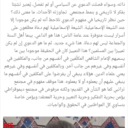
ذاته، وسواء فصلت الدعوي عن السياسي أو لم تفصل، يُعتبر تشبّثا
بفكر لا تاريخي و بنمط مجتمعي تجاوزته الأحداث. ما معنى ذلك؟
حين ننظر تاريخيا في مفهوم الدعوي نلاحظ أنه لم يكن موجودا إلا
عند الشيعة الإسماعيلية. الشيعة الإسماعيلية لهم دعاة مطلعون على
أسرار ليست متوفرة عند عامة الناس؛ هذا هو الداعي. بينما أهل السنة
والجماعة ليس لهم دعاة. هذا شيء جديد. ثم ما هو الدعوي إن لم يكن
تمييزا بين المسلمين؟ هذا التمييز كان في الحقيقة موجودا بين ما
يسميهم الإمام الشافعي المكلّفين في أنفسهم من جانب، والمكلفين في
أنفسهم وفي غيرهم من جانب آخر. وبالمكلفين في أنفسهم وفي غيرهم
يعني علماء الدين. هؤلاء ينبغي أن يفرضوا على المكلفين في أنفسهم ما
ينبغي عليهم أن يعملوه أو لا يعملوه. هذا موقف مفهوم في مجتمع
تراتبي كما هو الشأن في القديم؛ ولكنه مرفوض في مجتمع ديموقراطي
يؤمن بحرية التفكير وحرية التعبير وحرية المعتقد؛ ويؤمن خاصة
بتساوي كل المواطنين في الحقوق والواجبات.