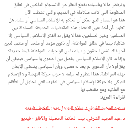
وترفض ما لا يناسبك؛ بقطع النظر عن الانسجام الداخلي في نطاق
المنظومة التي كانت متكاملة في القديم، والتي تشظت الآن.
هذا هو المعيار الذي يمكن أن نحكم به للإسلام السياسي أو عليه. هل
تطور بأن أخذ بعين الاعتبار هذه المقتضيات الحديثة: المساواة بين
المسلمين وغير المسلمين، هذا لا يقبل به الفكر الإسلامي السياسي إلا
شكليا؛ بينما في نطاق المواطنة، أن تكون مؤمنا أو ملحدا أو منتميا لدين
آخر فلك نفس الحقوق وعليك نفس الواجبات. المواطنة قيمة حديثة؛
وإذا ما كان الإسلام السياسي يفصل بين الدعوي والسياسي فينبغي أن
يقرّ أولا بأن الدعوي لم يعد له معنى، وبأن السياسي يقتضي الإيمان
بهذه المواطنة. هذا التطور لم يبلغه لا حزب حركة النهضة ولا الإسلام
التركي ولا حركة الإسلام السياسي في المغرب التي تحاول أن تتأقلم
مع الملكية ومع مقتضياتها.
لقراءة المزيد:
د. عبد المجيد الشرفي: إسلام البترول ودور النخبة - فيديو
د‭. ‬عبد‭ ‬المجيد‭ ‬الشرفي: بيت الحكمة الحصيلة والآفاق - فيديو