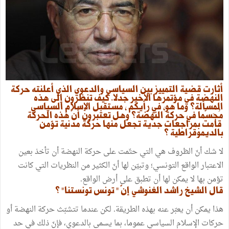
أثارت قضية التمييز بين السياسي والدعوي الذي أعلنته حركة
النهضة في مؤتمرها الأخير جدلا. كيف تنظرون إلى هذه
المسألة؟ وما هو، في رأيكم ، مستقبل الإسلام السياسي
مُجٓسّما في حركة النهضة؟ وهل تعتبرون أنّ هذه الحركة
قامت بمراجعات جدّية تجعل منها حركة مدنية تؤمن
بالديموقراطية ؟
لا شك أنّ الظروف هي التي حتّمت على حركة النهضة أن تأخذ بعين
الاعتبار الواقع التونسي؛ وتبيّن لها أنّ الكثير من النظريات التي كانت
تؤمن بها لا يمكن لها أن تطبق على أرض الواقع.
قال الشيخ راشد الغنوشي إنّ " تونس تونستنا" ؟
هذا يمكن أن يعبّر عنه بهذه الطريقة. لكن عندما تتشبّث حركة النهضة أو
حركات الإسلام السياسي عموما، بما يسمى بالدعوي، فإنّ ذلك في حد