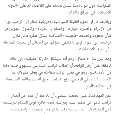
المتواصلة
دون
هوادة
منذ
سنين
عديدة
على
القاعدة،
ثم
على
«
الدولة
الاسلامية
في
العراق
والشام
»
...
وبالرغم
من
أن
عموم
الطبقة
السياسية
الأمريكية
تنظر
إلى
ترامب
بنوع
من
الازدراء،
وتعتبره
«
مهرّجا
»
وتصفه
بـ«الحرباء
»
وتحاول
التهوين
من
شأن
صعوده
وتصاعد
«
شعبيته
»
المتنامية
بشكل
مطرد
منذ
إعلان
ترشحه
إلى
اليوم،
فإنها
لا
تخفي
تخوّفها
من
احتمال
أن
يحدث
المفاجأة
وأن
يفوز
بالانتخابات
...
ومما
يبرّر
هذا
الاحتمال،
رغم
أنه
سيشكل
«
كارثة
حقيقية
»
في
حالة
تحقّقه
على
أرض
الواقع،
أن
خطاب
ترامب
السياسي
يستهوي
قسما
هاما
من
الأمريكيين،
وهو
في
نفس
الوقت
يتقاطع
في
بعض
مقولاته
مع
الخطاب
الأمريكي
الرسمي،
وإن
اختلفت
طرق
التعبير
واللغة
المستعملة
في
كلا
الخطابين
.
فمن
المهم
مثلا،
على
الصعيد
الشعبي،
أن
نلاحظ
أن
عددا
من
أنصار
ترامب
قاموا
في
مطلع
السنة
بمراسلة
لجنة
جائزة
نوبل
للسلام
لترشيحه
لنيل
الجائزة
هذا
العام
وذلك،
وفقا
لما
أوردته
صحيفة
«
الإندبندنت
»