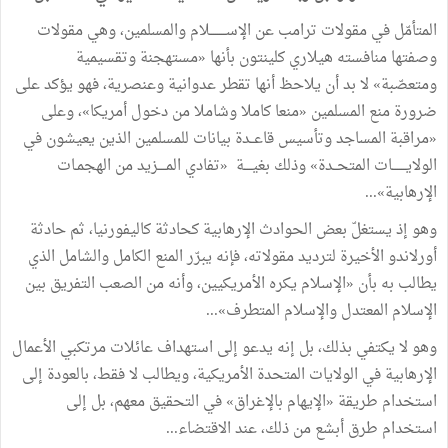
المتأمّل
في
مقولات ترامب
عن
الإســــــــلام
والمسلمين،
وهي
مقولات
وصفتها
منافسته
هيلاري
كلينتون
بأنها
«
مستهجنة
وتقسيمية
ومتعصّبة
»
لا
بد
أن
يلاحظ
أنها
تقطر
عدوانية
وعنصرية،
فهو
يؤكد
على
ضرورة
منع
المسلمين
«
منعا
كاملا
وشاملا
من
دخول
أمريكا
»
،
وعلى
«
مراقبة
المساجد
وتأسيس
قاعــدة
بيانات
للمسلمين
الذين
يعيشون
في
الولايـــــــات
المتحــدة
»
وذلك
بغيــــة
«
تفادي
المــــزيد
من
الهجمـات
الإرهابية
»
...
وهو
إذ
يستغلّ
بعض
الحوادث
الإرهابية
كحادثة
كاليفورنيا،
ثم
حادثة
أورلاندو
الأخيرة
لترديد
مقولاته،
فإنه
يبرّر
المنع
الكامل
والشامل
الذي
يطالب
به بأن
«
الإسلام
يكره
الأمريكيين،
وأنه
من
الصعب
التفريق
بين
الإسلام
المعتدل
والإسلام
المتطرف
»
...
وهو
لا
يكتفي
بذلك،
بل
إنه
يدعو
إلى
استهداف
عائلات
مرتكبي
الأعمال
الإرهابية
في
الولايات
المتحدة
الأمريكية،
ويطالب
لا
فقط،
بالعودة
إلى
استخدام
طريقة
«
الإيهام
بالإغراق
»
في
التحقيق
معهم،
بل
إلى
استخدام
طرق
أبشع
من
ذلك،
عند
الاقتضاء
...