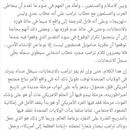
وبين
الاسلام
والمسلمين
...
ولعلّه
من
المهم
في
ضوء
ما
تقدم
أن
يتعاطى
العرب
والمسلمون
مع
خطاب
ترامب
على
أنه
خطاب
جدي
وليس
«
تهريجا
»
،
وعلى
أنه
قابل
للترجمة
إلى
واقع
لا
سيما
في
حالة
فوزه
بالانتخابات،
وحتى
في
حالة
عدم
فوزه
بها
...
ومعنى
ذلك
أنهم
بحاجة
إلى
أن
يتجنبوا
تكرار
الوقوع
في
سوء
التقدير
الذي
وقعوا
فيه
عندما
توهّموا
أن
نظرية
صامويل
هنتنغتون
ليست
إلا
نوعا
من
الإنشاء
الأدبي
...
فلا
يعتبرون
كلام
ترامب
مجرد
خطاب
انتخابي
سيطوى
سجلّه
بطي
سجلّ
الانتخابات
...
إن
هذا
الكلام،
حتى
وإن
لم
يفز
ترامب
بالانتخابات،
سيظل
صداه
يتردّد
في
الولايات
المتحدة
لوقت
طويل
ذلك
أنه
في
واقع
الأمر
نتاج
مجتمع
أمريكي
قلق،
متحوّل،
يشعر
بأنه
على
ابواب
مرحلة
جديدة
من
تاريخ
امبراطوريته،
مرحلة
يبدو
فيها
أن
الحلم
الامريكي
مات
أو
هو
على
وشك
الموت،
مرحلة
فقد
فيها
الفرد
الأمريكي
أو
هو
بدأ
يفقد
الأمل
في
إمكانية
الصّعود
الاجتماعي،
تماما
مثلما
بدأت
الولايات
المتحدة
تفقد
فيها
بالتدريج
القدرة
على
التفرّد
بزعامة
العالم
.
وربما
كان
ذلك
هو
الذي
جعل
دونالد
ترامب
يختار
شعارا
لحملته
«
إعادة
العظمة
إلى
أمريكا
»
،
وجعل