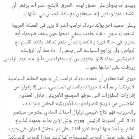
ويبدو
أنه
يتوفّر
على
تصوّر
لهذه
«
الطرق
الأبشع
»
غير
أنه
يرفض
أن
يكشف
عنها
ويقول
إنه
سيتعاون
مع
قادة
الجيش
في
شأنها
...
وعلى
صعيد
آخر
يؤكد
دونالد
ترامب
الذي
لا
يرى
في
المملكة
العربية
السعودية
سوى
«
بقرة
حلوب
ينبغي
ذبحها
حين
يجف
ضرعها
»
أنه
يعتزم،
في
حالة
فوزه
بالانتخابات،
أن
يغيّر
تحالف
بلاده
القديم
مع
الرياض،
وأن
يراجع
السياسة
التي
ينبغي
أن
نلاحظ
أن
الرؤساء
الامريكيين
سواء
كانوا
جمهوريين
أو
ديمقراطيين
دأبوا
منذ
عهد
الرئيس
روزفلت
على
اتباعها
معها
...
ويرى
الملاحظون
أن
صعود
دونالد
ترامب
إلى
واجهة
الحلبة
السياسية
الأمريكية
رغم
أنه
لا
خبرة
له
بالميدان
السياسي،
ليس
إلا
إفرازا
من
إفرازات
التطوّرات
التي
عرفها
المجتمع
الأمريكي
خلال
العقدين
الماضيين
من
تاريخ
الامبراطورية
الأمريكية
الحافل
بالنزاعات
والحروب،
فهو
نتاج
طبيعي
لزلزال
أحداث
الحادي
عشر
من
سبتمبر
2001
التي
اعتبرها
الرئيس
جورج
بوش
الإبن
بداية
جديدة
لتاريخ
العالم،
واتّخذ
منها
ذريعة
لغزو
أفغانستان
ثم
احتلال
العراق،
في
حرب
أطلق
عليه
صفة
«
الحرب
الصليبية
»
،
كما
كانت
مبرّرا
للحرب
الأمريكية