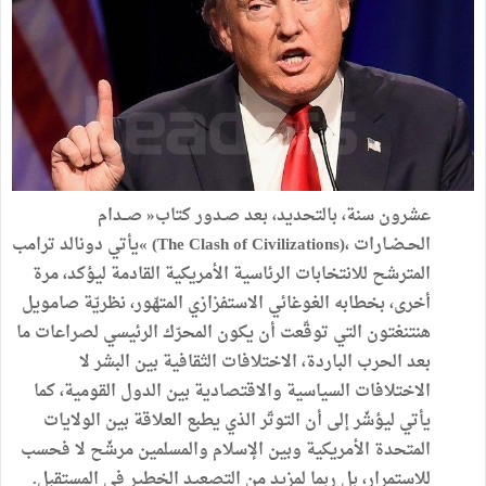
‬للاستمرار،‭ ‬بل‭ ‬ربما‭ ‬لمزيد‭ ‬من‭ ‬التصعيد‭ ‬الخطير‭ ‬في‭ ‬المستقبل‭.‬