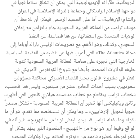
البريطانية،
«
لآرائه
الإيديولوجية
التي
يمكن
أن
تخلق
سلاما
قويا
في
مواجهة
الإسلام
الراديكالي
وجماعة
(
الدولة
الإسلامية
في
العراق
والشام
)
الإرهابية
»
...
أما
على
الصعيد
الرسمي
فيمكن
أن
نلاحظ
أن
موقف
ترامب
من
المملكة
العربية
السعودية
جاء
بالتزامن
مع
إعلان
الولايات
المتحدة
عن
استغنائها،
من
هنا
فصاعدا،
عن
النفط
السعودي،
وكذلك،
وهو
الأهم،
مع
تصريحات
الرئيس
باراك
أوباما
إلى
مجلة
«
The Atlantic
»
التي
أعرب
فيها
عن
غضبه
من
العقيدة
السياسية
الخارجية
التي
تجبره
على
معاملة
المملكة
العربية
السعودية
كدولة
حليفة
للولايات
المتحدة،
وأيضا
مع
شروع
الكونغرس
الأمريكي
في
النظر
في
مشروع
قانون
يجيز
للقضاء
الأميركي
محاكمة
مسؤولين
سعوديين،
بسبب
أحداث
الحادي
عشر
من
سبتمبر
...
وليس
هذا
فحسب،
فخطاب
ترامب
يتقاطع
مع
خطاب
منافسته
هيلاري
كلنتون
التي
أظهرت
وثائق
ويكيليكس
أنها
تعتبر
أن
المملكة
العربية
السعودية
«
تشكل
مصدراً
حيوياً
لتمويل
الإرهابيين
»
...
وما
يمكن
أن
نستخلصه
مما
تقدم،
هو
أن
ما
يقوله
وما
يفعله
ترامب
قد
يبدو
للبعض
نوعا
من
«
التهريج
»
،
غير
أنه
في
الواقع
وفيما
أرى
هو
نوع
من
«
التهييج
»
المقصود
الذي
يمهّد
بشكل
أو
بآخر
لمرحلة
خطيرة
قادمة
من
«
توتر
»
العلاقة
بين
الولايات
المتحدة