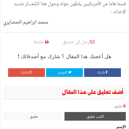
قسما
هاما
من
الأمريكيين
يلتفّون
حوله
وحول
هذا
الشّعــــــار
شديد
الإغراء
...
محمد
ابراهيم
الحصايري
أرسل إلى صديق
طباعة
هل أعجبك هذا المقال ؟ شارك مع أصدقائك !
شارك
التويتر
شارك
أضف تعليق على هذا المقال
0
تعليق
اكتب تعليق
تعليق
الإسم