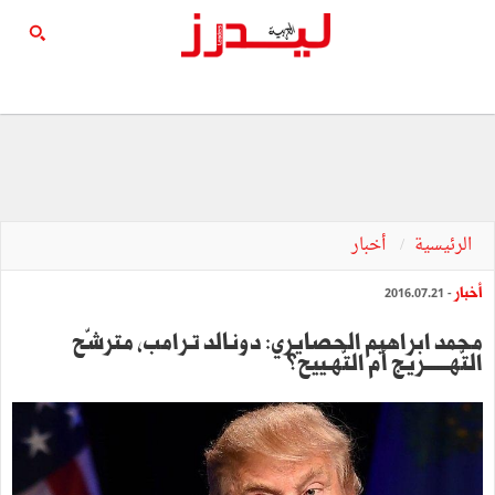
الرئيسية
أخبار
أخبار
- 2016.07.21
‬التّهـــــــريج‭ ‬أم‭ ‬التّهـييح؟