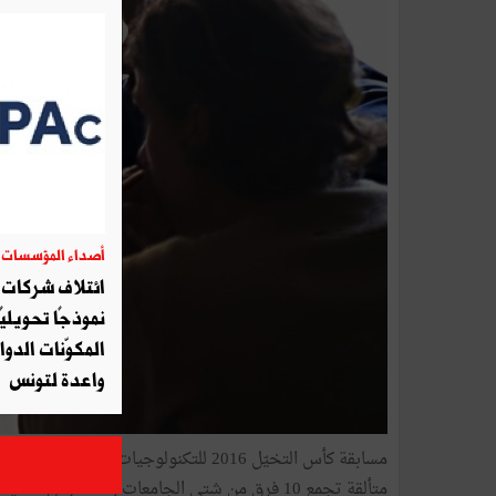
أصداء المؤسسات
06
ائتلاف شركات أ
نموذجًا تحويليً
المكوّنات الدوا
واعدة لتونس
متألقة تجمع 10 فرق من شتى الجامعات و المدار