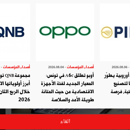
أصداء المؤسسات
أصداء المؤسسات
- 2026.07.29
- 2026.08.04
- 2026.08.
وروبية يطوّر
أوبو تطلق A6c في تونس:
مجموع
ا لتصنيع
المعيار الجديد لفئة الأجهزة
أبرز أولوياتها ال
ئية، فرصة
الاقتصادية من حيث المتانة
خلال الربع الثان
طويلة الأمد والسلاسة
2026
مسابقة كأس التخيّل 2016 للتكنولوجيات الحديثة تحط رحالها هذا السبت 23 أفريل 2016 بالقطب الجامعي بقابس في دورة
الغاء
س العليا. وتخصص هذه المسابقة لمشاريع الإبداع التكنولوجي في مجالات