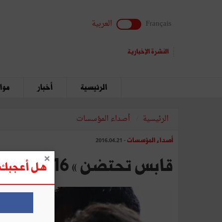
Français
العربية
النشرة الإخبارية
الرئيسية
أخبار
مواق
الرئيسية
أصداء المؤسسات
أصداء المؤسسات
- 2016.04.21
قابس تحتضن « Imagine Cup 2016 »للتكنولوجيات الحديثة
هل أعجبك ه