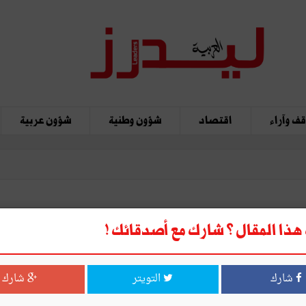
ف وآراء
اقتصاد
شؤون وطنية
شؤون عربية
ذا المقال ؟ شارك مع أصدقائك !
شارك
التويتر
شارك