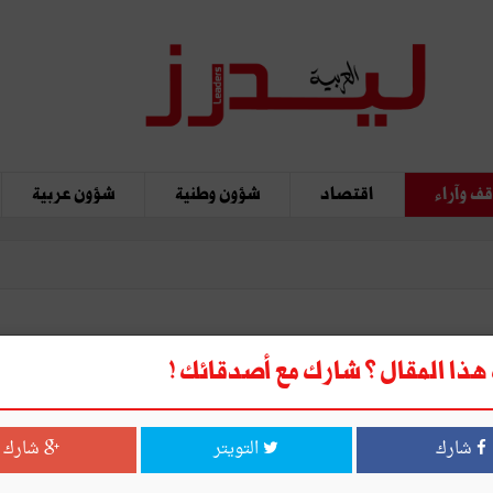
ف وآراء
اقتصاد
شؤون وطنية
شؤون عربية
..
ذا المقال ؟ شارك مع أصدقائك !
شارك
التويتر
شارك