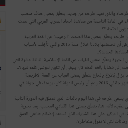
 أن طرحناه والذي نعيد طرحه من جديد، يتعلّق بمعنى حذف منصب
أ
اء في المادة التاسعة من معاهدة اتحاد المغرب العربي التي نصت
ؤون الاتحاد"؟..
 من طرحه يتعلّق بمعنى هذا الصمت "الرهيب" عن القمة العربية
التنموية الاقتصادية والاجتماعية الرابعة التي كان من المفترض أن تحتضنها بلادنا خلال سنة 2015 والتي تأجّلت لأسباب
نعقادها الجديد؟..
 الحيرة يتعلّق بمعنى الغياب عن القمة الإسلامية الثالثة عشرة التي
ا يزال يُطْرَحُ بإلحاح يتعلّق بمعنى الغياب عن القمة الافريقية
السادسة والعشرين التي انعقدت في أديس أبيبا في أواخر شهر جانفي 2016 رغم أن رئيس الدولة كان، يومئذ، في جولة في
لذي ينبغي طرحه في هذا اليوم بالذات الذي تنطلق فيه الدورة الثانية
عقب، لأنه، هنا، يتعلّق بمعنى هذا التّمادي العجيب، بعد تجربة
ة، في التركيز على هذا الشريك الذي نستعد لإضفاء طابعي العمق
رهانات لكي لا نقول مخاطر؟.
ا