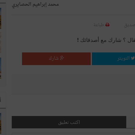
محمد إبراهيم الحصايري
صديق
طباعة
قال ؟ شارك مع أصدقائك !
التويتر
شارك
ا
اكتب تعليق