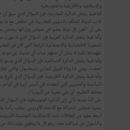
والإسلامية والأفريقية والمتوسطية.
أمّا فيما يخصّ الدائرة المغاربية، فإنّ السؤال الذي سبق
كاتب الدولة المكلّف بالشؤون المغاربية، في تناقض مع ما ج
على أن "تُعَيِّنَ كل دولة عضوا في مجلس وزرائها يختص بش
وأمّا فيما يخصّ الدائرة العربية فإنّ السؤال الذي لا مهرب
تفهّمناها، لكننا لا يمكن أن نتفهّم غياب أي حديث عن موعد ا
وأما فيما يخصّ الدائرة الاسلامية فإن السؤال الذي يدعو إلى
انعقدت يومي 14 و15 أفريل الجاري باسطنبول، والتي تطرّقت إلى قضايا بالغة الدقة كان ينبغي أن تكون لتونس كلمة فيها؟..
وأمّا فيما يخصّ الدائرة الأفريقية، فإن السؤال الذي طُرِحَ وم
منطقة الخليج، أي على مقربة من أثيوبيا؟..
على أنّنا عندما نأتي إلى الدائرة المتوسطيّة، فانّ السؤال ا
عشرة لمجلس الشراكة مع الاتحاد الأوروبي، ينقلب رأسا على 
أربعة عقود من العلاقات شبه الاحتكارية التونسية الأوروبي
والشمول عل شراكتنا معه، رغم كل ما ينطوي عليه ذلك من 