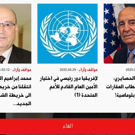
مواقف وآراء
مواقف وآراء
- 2025.02.12
- 2025.04.29
الحصايري:
لإفريقيا دور رئيسي في اختيار
محمد إبراهيم ا
طاب العقارات
الأمين العام القادم للأمم
انتقلنا من خري
بلوماسية!
المتحدة (1)
الى خريطة الشر
الجديد...
، وهي مشروعة وحقيقيّة وتنتظر أجوبة شافية ضافية عليها.
الغاء
 بلادنا بدوائر انتمائها الكبرى الخمس، أي المغاربية والعربية