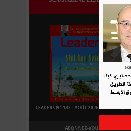
لحصايري: كيف
طة الطريق
ق الاوسط
LEADERS N° 183 - AOÛT 2026 : EN KIOSQUE
ABONNEZ-VOUS