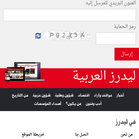
العنون البريدي للمرسل إليه
رمز الحماية
إرسال
ليدرز العربية
أخبار
مواقف وآراء
اقتصاد
شؤون وطنية
شؤون عربية
من التاريخ
أدب وفنون
من يكون؟
أصداء المؤسسات
في ليدرز
من نحن
اتصل بنا
خريطة الموقع