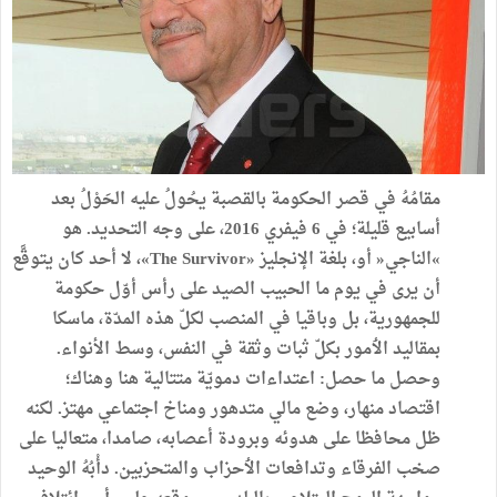
مقامُهُ في قصر الحكومة بالقصبة يحُولُ عليه الحَوْلُ بعد
أسابيع قليلة؛ في 6 فيفري 2016، على وجه التحديد. هو
»الناجي« أو، بلغة الإنجليز «The Survivor»، لا أحد كان يتوقَّع
أن يرى في يوم ما الحبيب الصيد على رأس أوّل حكومة
للجمهورية، بل وباقيا في المنصب لكلّ هذه المدّة، ماسكا
بمقاليد الٲمور بكلّ ثبات وثقة في النفس، وسط الأنواء.
وحصل ما حصل: اعتداءات دمويّة متتالية هنا وهناك؛
اقتصاد منهار، وضع مالي متدهور ومناخ اجتماعي مهتز. لكنه
ظل محافظا على هدوئه وبرودة أعصابه، صامدا، متعاليا على
صخب الفرقاء وتدافعات الٲحزاب والمتحزبين. دأْبُهُ الوحيد