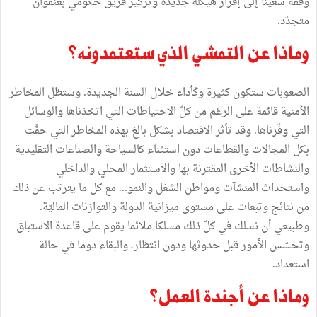
وفقه سعينا إلى إقرار هيكلة جديدة وتركيز فريق حكومي بعنفوان
متجدّد.
وماذا عن التمشي الذي ستعتمدونه؟
الصعوبات ستكون كثيرة وكَأداء خلال السنة الجديدة. وستظل المخاطر
الأمنية قائمة على الرغم من كلّ الاحتياطات التي اتخذناها والوسائل
التي وفّرناها. وقد تأثر الاقتصاد بشكل بالغ بهذه المخاطر التي حفَّت
بكل المجالات والقطاعات دون استثناء كالسياحة والصناعات التقليدية
والنشاطات الأخرى المقترنة بها والاستثمار المحلي والداخلي
واستحداث المنشآت ومواطن الشغل والنمو... مع كل ما يترتب عن ذلك
من نتائج وتبعات على مستوى ميزانية الدولة والتوازنات الماليّة.
وطبيعي أن نسلك في كلّ ذلك مسلكا ملائما يقوم على قاعدة الاستباق
وتحسّس الأمور قبل حدوثها ودون انتظار، والبقاء دوما في حالة
استعداد.
وماذا عن أجندة العمل؟