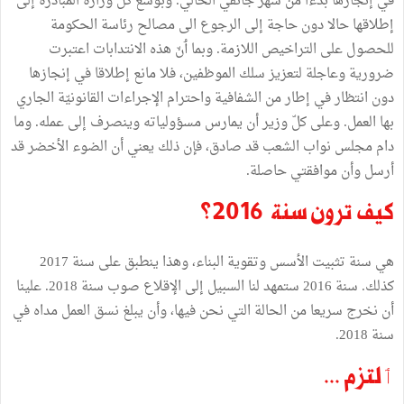
في إنجازها بدءا من شهر جانفي الحالي. وبوسع كلّ وزارة المبادرة إلى
إطلاقها حالا دون حاجة إلى الرجوع الى مصالح رئاسة الحكومة
للحصول على التراخيص اللازمة. وبما ٲنّ هذه الانتدابات اعتبرت
ضرورية وعاجلة لتعزيز سلك الموظفين، فلا مانع إطلاقا في إنجازها
دون انتظار في إطار من الشفافية واحترام الإجراءات القانونيّة الجاري
بها العمل. وعلى كلّ وزير أن يمارس مسؤولياته وينصرف إلى عمله. وما
دام مجلس نواب الشعب قد صادق، فإن ذلك يعني أن الضوء الأخضر قد
أرسل وأن موافقتي حاصلة.
كيف ترون سنة 2016؟
هي سنة تثبيت الأسس وتقوية البناء، وهذا ينطبق على سنة 2017
كذلك. سنة 2016 ستمهد لنا السبيل إلى الإقلاع صوب سنة 2018. علينا
أن نخرج سريعا من الحالة التي نحن فيها، وأن يبلغ نسق العمل مداه في
سنة 2018.
ٲلتزم ...