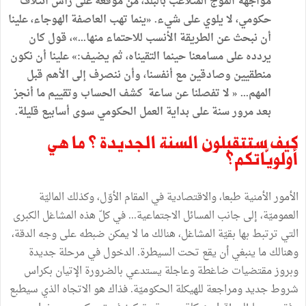
مواجهة الموج المتلاعب بالبلد، من موقعه على رأس ائتلاف
حكومي، لا يلوي على شيء. «ينما تهب العاصفة الهوجاء، علينا
أن نبحث عن الطريقة الأنسب للاحتماء منها...»، قول كان
يردده على مسامعنا حينما التقيناه، ثم يضيف:» علينا أن نكون
منطقيين وصادقين مع أنفسنا، وأن ننصرف إلى الأهم قبل
المهم... « لا تفصلنا عن ساعة كشف الحساب وتقييم ما أنجز
بعد مرور سنة على بداية العمل الحكومي سوى أسابيع قليلة.
كيف ستتقبلون السنة الجديدة ؟ ما هي
أولويّاتكم؟
الأمور الأمنية طبعا، والاقتصادية في المقام الأوّل، وكذلك الماليّة
العموميّة، إلى جانب المسائل الاجتماعية... في كلّ هذه المشاغل الكبرى
التي ترتبط بها بقيّة المشاغل، هنالك ما لا يمكن ضبطه على وجه الدقة،
وهنالك ما ينبغي أن يقع تحت السيطرة. الدخول في مرحلة جديدة
وبروز مقتضيات ضاغطة وعاجلة يستدعي بالضرورة الإتيان بكراس
شروط جديد ومراجعة للهيكلة الحكوميّة. فذاك هو الاتجاه الذي سيطبع