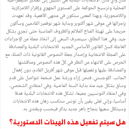
شأن وأي شأن. الانتخابات البلدية هي السبيل إلى تجذير الديمقراطية
المحلية وترسيخ الحوكمة على المستوى الجهوي وإقرار اللامركزية
واللامحوريّة. وبهذا المعنى ستكون في منتهى الأهمية. وقد تعهدت
بإجرائها في موفى شهر أكتوبر وبداية شهر نوفمبر القادمين وسأكون
حريصا على تهيئة المناخ الملائم والظروف المناسبة حتى تجري بشكل
جيد. وفي هذا النطاق، سينصرف السعي إلى اتخاذ جملة من الإجراءات
العاجلة كسنِّ القانون الأساسي الجديد للانتخابات البلدية والمصادقة
على المجلة الانتخابية وإصدار جملة النصوص القانونية ذات الصلة، مع
الحرص على الانتهاء من النظر في كلّ هذه النصوص ومناقشتها
والمصادقة عليها وتفعيلها قبل موفى شهر أفريل القادم، دون إهمال
الجانب اللوجستي. فنحن إزاء ورشة عمل ضخمة تتواصل على قدم
وساق بشكل جيد منذ بداية السنة الماضية. وفي اعتقادي الشخصي،
وفي اعتقاد التونسيين جميعا، تشكل هذه الانتخابات البلدية هدفا
أساسيا، وإني لعلى يقين بأن تونس ستكسب رهان هذه الانتخابات
وسيتكلل سعيها بنجاح باهر جديد يذكر فيحسب ويقتدى به.
هل سيتم تفعيل هذه الهيئات الدستورية؟