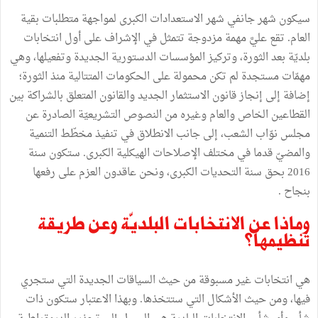
سيكون شهر جانفي شهر الاستعدادات الكبرى لمواجهة متطلبات بقية
العام. تقع عليَّ مهمة مزدوجة تتمثل في الإشراف على أول انتخابات
بلديّة بعد الثورة، وتركيز المؤسسات الدستورية الجديدة وتفعيلها، وهي
مهمّات مستجدة لم تكن محمولة على الحكومات المتتالية منذ الثورة؛
إضافة إلى إنجاز قانون الاستثمار الجديد والقانون المتعلق بالشراكة بين
القطاعين الخاص والعام وغيره من النصوص التشريعيّة الصادرة عن
مجلس نوّاب الشعب، إلى جانب الانطلاق في تنفيذ مخطّط التنمية
والمضيّ قدما في مختلف الإصلاحات الهيكلية الكبرى. ستكون سنة
2016 بحق سنة التحديات الكبرى، ونحن عاقدون العزم على رفعها
بنجاح .
وماذا عن الانتخابات البلديّة وعن طريقة
تنظيمها؟
هي انتخابات غير مسبوقة من حيث السياقات الجديدة التي ستجري
فيها، ومن حيث الأشكال التي ستتخذها. وبهذا الاعتبار ستكون ذات