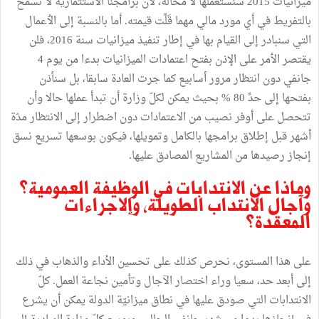
ميزانيات 2015 سنستعملها لا محالة، لأن برامجنا الاستثمارية لا تسمح
بالتفريط في أي مورد مالي مهما قَلَّت قيمته. أما بالنسبة إلى الٲعمال
التي سنبادر إلى القيام بها في إطار تنفيذ ميزانيات سنة 2016، فلن
يقتصر الأمر على الإذن بفتح اعتمادات الميزانيات بدءا من يوم 4
جانفي دون انتظار مرور أسابيع كما جرت العادة سابقا، بل سنأذن
بفتحها إلى حدِّ 80 % بحيث يمكن لكلّ وزارة أن تبدأ عملها حالا وأن
تتحصل على أوفر نصيب من الاعتمادات دون اضطرار إلى الانتظار مدّة
أشهر قبل إطلاق برامجها بالكامل وتمويلها، فيكون بوسعها تسريع نسق
إنجاز رصيدها من المشاريع المصادق عليها.
وماذا عن الانتدابات في الوظيفة العمومية؟
وآجال الانتداب الطويلة، وإلاجراءات
المعقدة؟
على هذا المستوى، نحرص كذلك على تحسين الأداء والذهاب في ذلك
إلى أبعد حد، سعيا وراء اختصار الآجال وتأمين نجاعة العمل. كلّ
الانتدابات التي صودق عليها في نطاق ميزانيّة الدولة يمكن أن يشرع