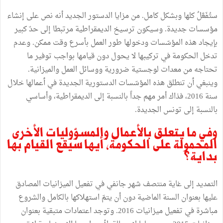
ستُفَعَّلُ كلها وبشكل كامل. من مزايا الدستور الجديد أنه نص على إنشاء
مؤسسات جديدة. وسيكون ترسيخ الديمقراطية مرتبطا إلى حدّ كبير
بإيجاد هذه المؤسّسات ودخولها طور العمل بأسرع وقت ممكن. وعدم
تدخل الحكومة في تركيبها لا يحول دون قيامها بواجب توفير ما
تحتاجه من معدات لوجستية ضرورية ووسائل العمل والميزانية.
وينبغي ٲن تنطلق هذه المؤسّسات الدستورية الجديدة في ٲعمالها خلال
سنة 2016، فذاك أمر مهم جداً بالنسبة إلى الديمقراطية، وأساسي
بالنسبة إلى تونس الجديدة.
وفي ما يتعلق بالأعمال والمسؤوليات الأخرى
المحمولة على الحكومة، أيها سيقع القيام بها
بداية؟
التمديد إلى غاية منتصف شهر جانفي في تفعيل الميزانيات المصادق
عليها بعنوان السنة الماضية دون أن يتمّ استهلاكها بالكامل والشروع
مباشرة في تفعيل ميزانيات 2016. وتوجد اعتمادات متبقية بعنوان