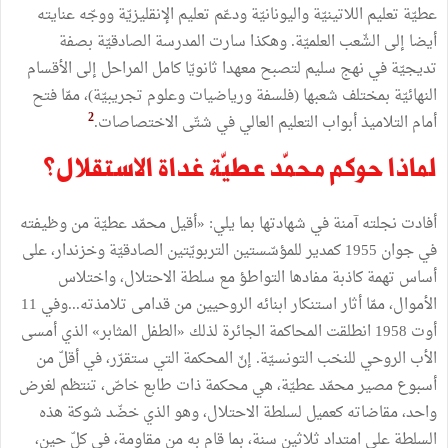
عطيّة
تعليم
اللاتينيّة
واليونانيّة
ودعّم
تعليم
الإنقليزيّة
ووجّه
عنايته
أيضا
إلى
الشّعب
العلميّة
.
وهكذا
سارت
المدرسة
الصادقيّة
بصفة
تديجيّة
في
نهج
سليم
لتصبح
معهدا
ثانويّا
كامل
المراحل
إلى
الأقسام
النهائيّة
بمختلف
شعبها
(
فلسفة
ورياضيات
وعلوم
تجريبيّة
)
،
ممّا
فتح
2
أمام
التلاميذ
أبواب
التعليم
العالي
في
شتّى
الاختصاصات
.
لماذا
حوكم
محمّد
عطيّة
غداة
الاستقلال؟
أفادت
نجلته
آمنة
في
شهادتها
بما
يلي
:
«
أقيل
محمّد
عطيّة
من
وظيفته
في
جوان
1955
كمدير
للمؤسّستين
التربويّتين
الصادقيّة
وخزندار،
على
أساس
تهمة
كاذبة
مفادها
التواطؤ
مع
سلطة
الاحتلال،
واختلاس
الأموال،
ممّا
أثار
استنكار
ابنائه
الروحيين
من
قدامى
تلامذته
...
وفي
11
أوت
1958
انطلقت
المحاكمة
الجائرة
لذلك
«
الطفل
المثابر
»
الذي
أمسى
الأب
الروحي
للنخب
التونسيّة
.
إنّ
المحكمة
التي
ستقرّر،
في
أقلّ
من
أسبوع
مصير
محمّد
عطيّة
،
هي
محكمة
ذات
طابع
خاصّ،
تنتظم
لغرض
واحد،
مقاضاته
كعميل
لسلطة
الاحتلال،
وهو
الذي
خضّد
شوكة
هذه
السلطة
على
امتداد
ثلاثين
سنة،
بما
قام
به
من
مقاومة،
في
كلّ
حين،