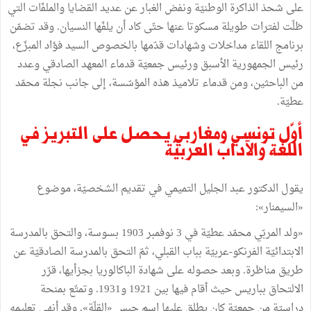
على
شحذ
الذاكرة
الوطنيّة
ونفض
الغبار
عن
عديد
القضايا
والملفّات
التي
ظلّت
لفترات
طويلة
مسكوتا
عنها
حتّى
كاد
أن
يلفّها
النسيان
.
وقد
تضمّن
برنامج
اللقاء
مداخلات
وشهادات
قدّمها
بالخصوص
السيد
فؤاد
المبزّع،
رئيس
الجمهورية
الأسبق
ورئيس
جمعيّة
قدماء
المعهد
الصادقي
وعدد
من
الباحثين،
ومن
قدماء
تلاميذ
هذه
المؤسّسة،
إلى
جانب
نجلة
محمّد
عطيّة
.
أوّل
تونسي
ومغاربي
يحصل
على
التبريز
في
اللغة
والآداب
العربيّة
يقول
الدكتور
عبد
الجليل
التميمي
في
تقديم
الشخصيّة،
موضوع
«
السيمنار
»
:
«
ولد
المربّي
محمّد
عطيّة
في
3
نوفمبر
1903
بسوسة،
والتحق
بالمدرسة
الابتدائيّة
الفرنكو
-
عربيّة
بباب
القبلي،
ثمّ
التحق
بالمدرسة
الصادقيّة
عن
طريق
مناظرة
.
وبعد
حصوله
على
شهادة
الباكالوريا
بجزأيها،
قرّر
الالتحاق
بباريس
حيث
أقام
فيها
بين
1921
و1931
.
وتمتّع
بمنحة
دراسيّة
من
جمعيّة
كان
يطلق
عليها
اسم
حبس
«
القلّة
»
.
وقد
أنهى
تعليمه