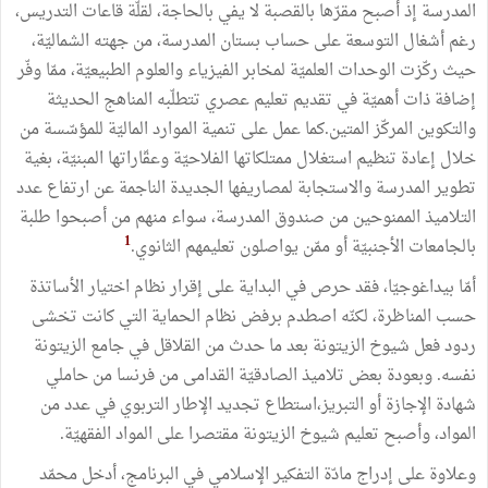
المدرسة
إذ
أصبح
مقرّها
بالقصبة
لا
يفي
بالحاجة،
لقلّة
قاعات
التدريس،
رغم
أشغال
التوسعة
على
حساب
بستان
المدرسة،
من
جهته
الشماليّة،
حيث
ركّزت
الوحدات
العلميّة
لمخابر
الفيزياء
والعلوم
الطبيعيّة،
ممّا
وفّر
إضافة
ذات
أهميّة
في
تقديم
تعليم
عصري
تتطلّبه
المناهج
الحديثة
والتكوين
المركّز
المتين
.
كما
عمل
على
تنمية
الموارد
الماليّة
للمؤسّسة
من
خلال
إعادة
تنظيم
استغلال
ممتلكاتها
الفلاحيّة
وعقّاراتها
المبنيّة،
بغية
تطوير
المدرسة
والاستجابة
لمصاريفها
الجديدة
الناجمة
عن
ارتفاع
عدد
التلاميذ
الممنوحين
من
صندوق
المدرسة،
سواء
منهم
من
أصبحوا
طلبة
1
بالجامعات
الأجنبيّة
أو
ممّن
يواصلون
تعليمهم
الثانوي
.
أمّا
بيداغوجيّا،
فقد
حرص
في
البداية
على
إقرار
نظام
اختيار
الأساتذة
حسب
المناظرة،
لكنّه
اصطدم
برفض
نظام
الحماية
التي
كانت
تخشى
ردود
فعل
شيوخ
الزيتونة
بعد
ما
حدث
من
القلاقل
في
جامع
الزيتونة
نفسه
.
وبعودة
بعض
تلاميذ
الصادقيّة
القدامى
من
فرنسا
من
حاملي
شهادة
الإجازة
أو
التبريز،استطاع
تجديد
الإطار
التربوي
في
عدد
من
المواد،
وأصبح
تعليم
شيوخ
الزيتونة
مقتصرا
على
المواد
الفقهيّة
.
وعلاوة
على
إدراج
مادّة
التفكير
الإسلامي
في
البرنامج،
أدخل
محمّد