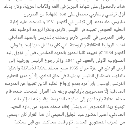
هناك
بالحصول
على
شهادة
التبريز
في
اللغة
والآداب
العربيّة،
وكان
بذلك
أوّل
تونسي
ومغاربي
يحصل
على
هذه
الشهادة
من
الصربون
بباريس
.
عاد
بعدها
إلى
تونس
في
أكتوبر
1931
واقترحت
عليه
إدارة
التعليم
العمومي
تعيينه
في
الليسي
كارنو،
ونظرا
لروحه
الوطنيّة
فقد
رفض
التدريس
في
الليسي
كارنو
وتمسّك
بالتدريس
بالمعهد
الصادقي
لعديد
الروابط
الثقافيّة
والروحيّة
التي
كان
يتفاعل
معها
إيجابيّا
.
وفي
أكتوبر
1934
تمّ
تعيينه
نائبا
للمدير
بالمعهد
الصادقي،
قبل
أن
تؤول
إليه
المسؤوليّة
الأولى
بالمعهد
في
1944
.
وإثر
رجوع
الرئيس
بورقيبة
إلى
أرض
الوطن
في
غرّة
جوان
1955
سمح
محمّد
عطيّة
للأساتذة
والطلبة
بالتغيّب
لاستقبال
الرئيس
بورقيبة
في
حلق
الوادي،
إلّا
أنّ
مدير
التعليم
الفرنسي
لوسيان
باي
أمره
بعدم
إرجاع
الطلبة
الذين
تغيّبوا
عن
المدرسة
الصادقيّة
إلّا
مصحوبين
بأوليائهم
.
ورغم
هذا
القرار
المجحف
ضدّه،
قام
محمّد
عطيّة
بإرجاعهم
إلى
صفوف
المدرسة،
وقد
وجّه
له
إثر
ذلك
توبيخ
بهذا
الخصوص
!
»
.
وبشأن
إقالة
محمّد
عطيّة
من
إدارة
المعهد
الصادقي،
اعتبر
الدكتور
عبد
الجليل
التميمي
أنّ
هذا
القرار
كان
«
بسعي
من
الحزب
الدستوري
الجديد
.
ثمّ
وقعت
محاكمته
من
قبل
محكمة