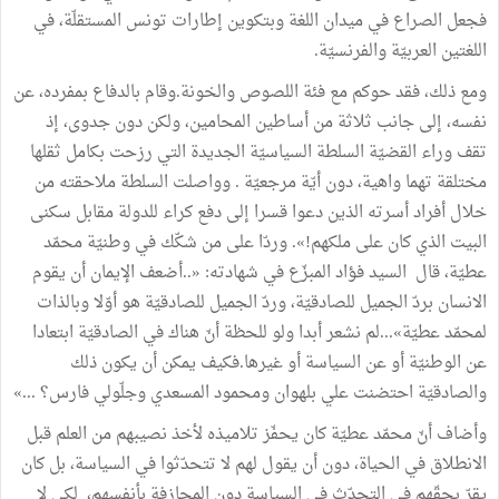
فجعل
الصراع
في
ميدان
اللغة
وبتكوين
إطارات
تونس
المستقلّة،
في
اللغتين
العربيّة
والفرنسيّة
.
ومع
ذلك،
فقد
حوكم
مع
فئة
اللصوص
والخونة
.
وقام
بالدفاع
بمفرده،
عن
نفسه،
إلى
جانب
ثلاثة
من
أساطين
المحامين،
ولكن
دون
جدوى،
إذ
تقف
وراء
القضيّة
السلطة
السياسيّة
الجديدة
التي
رزحت
بكامل
ثقلها
مختلقة
تهما
واهية،
دون
أيّة
مرجعيّة
.
وواصلت
السلطة
ملاحقته
من
خلال
أفراد
أسرته
الذين
دعوا
قسرا
إلى
دفع
كراء
للدولة
مقابل
سكنى
البيت
الذي
كان
على
ملكهم
!
»
.
وردّا
على
من
شكّك
في
وطنيّة
محمّد
عطيّة،
قال
السيد
فؤاد
المبزّع
في
شهادته
:
«
..
أضعف
الإيمان
أن
يقوم
الانسان
بردّ
الجميل
للصادقيّة،
وردّ
الجميل
للصادقيّة
هو
أوّلا
وبالذات
لمحمّد
عطيّة
»
...
لم
نشعر
أبدا
ولو
للحظة
أنّ
هناك
في
الصادقيّة
ابتعادا
عن
الوطنيّة
أو
عن
السياسة
أو
غيرها
.
فكيف
يمكن
أن
يكون
ذلك
والصادقيّة
احتضنت
علي
بلهوان
ومحمود
المسعدي
وجلّولي
فارس؟
...
»
وأضاف
أنّ
محمّد
عطيّة
كان
يحفّز
تلاميذه
لأخذ
نصيبهم
من
العلم
قبل
الانطلاق
في
الحياة،
دون
أن
يقول
لهم
لا
تتحدّثوا
في
السياسة،
بل
كان
يقرّ
بحقّهم
في
التحدّث
في
السياسة
دون
المجازفة
بأنفسهم،
لكي
لا