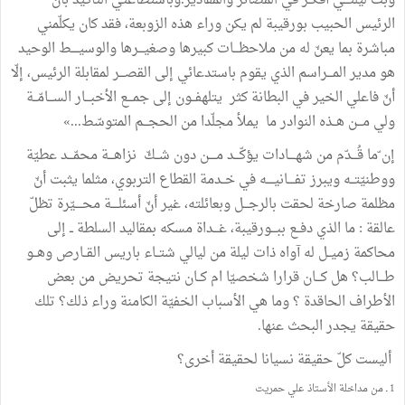
وبتّ
ليلتـــي
أفكــّر
في
المصائر
والمقادير
.
وباستطاعتي
التأكيد
بأنّ
الرئيس
الحبيب
بورقيبة
لم
يكن
وراء
هذه
الزوبعة،
فقد
كان
يكلّمني
مباشرة
بما
يعنّ
له
من
ملاحظـــات
كبيرها
وصغيـــرها
والوسيــــط
الوحيد
هو
مدير
المـــراسم
الذي
يقوم
باستدعائي
إلى
القصـــر
لمقابلة
الرئيس،
إلّا
أنّ
فاعلي
الخير
في
البطانة
كثر
يتلهفــون
إلى
جمـــع
الأخبـــار
الســـامّــة
ولي
مـــن
هــذه
النوادر
ما
يملأ
مجلّدا
من
الحجـــم
المتوسّط
...
»
إن
ّما
قُـــدّم
من
شهــــادات
يؤكّـــد
مــــن
دون
شــكّ
نزاهـــة
محمّـــد
عطيّة
ووطنيّتــه
ويبرز
تفــــانيــــه
في
خــدمة
القطاع
التربوي،
مثلما
يثبت
أنّ
مظلمة
صارخة
لحقت
بالرجـــل
وبعائلته،
غير
أنّ
أسئلــــة
محــــيّرة
تظلّ
عالقة
:
ما
الذي
دفــع
ببـــورقيبة،
غـــداة
مسكه
بمقاليد
السلطة
ــ
إلى
محاكمة
زميــل
له
آواه
ذات
ليلة
من
ليالي
شتــاء
باريس
القــارص
وهــو
طـــالب؟
هل
كـــان
قرارا
شخصيّا
ام
كــان
نتيجة
تحريض
من
بعض
الأطراف
الحاقدة
؟
وما
هي
الأسباب
الخفيّة
الكامنة
وراء
ذلك؟
تلك
حقيقة
يجدر
البحث
عنها
.
أليست
كلّ
حقيقة
نسيانا
لحقيقة
أخرى؟
1
ـ
من
مداخلة
الأستاذ
علي
حمريت