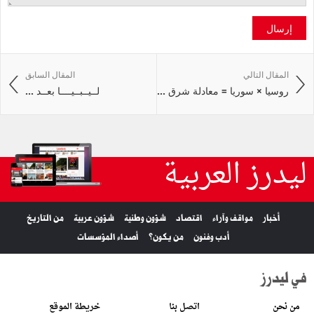
إرسال
المقال التالي
المقال السابق
روسيا × سوريا = معادلة شرق ...
لــيــبــيــــا بعــد ...
ليدرز العربية
أخبار
مواقف وآراء
اقتصاد
شؤون وطنية
شؤون عربية
من التاريخ
أدب وفنون
من يكون؟
أصداء المؤسسات
في ليدرز
من نحن
اتصل بنا
خريطة الموقع