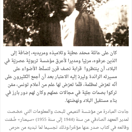
كان
على
عائلة
محمّد
عطيّة
وتلاميذه
ومريديه،
إضافة
إلى
الذين
عرفوه،
مربّيا
ومديرا
لأعرق
مؤسّسة
تربويّة
عصريّة
في
البلاد،
أن
ينتظروا
قرابة
نصف
قرن
لتسلّط
الأضواء
على
مسيرته
الرائدة
وليردّ
إليه
الاعتبار
بعد
أن
أجمع
الكثيرون
على
أنّه
تعرّض
لمظلمة،
قلّما
تعرّض
لها
علم
من
أعلام
تونس،
ممّن
تركوا
بصمات
جليّة
في
مجالات
عملهم
وكان
لهم
دور
بارز
في
بناء
مستقبل
البلاد
ونهضتها
.
جاءت
المبادرة
من
مؤسّسة
التميمي
للبحث
والمعلومات
التي
خصّصت
لمدير
المعهد
الصادقي
من
سنة
(
1944
إلى
سنة
1955
)
«
سيمنار
»
ضُمّنت
وقائعه
في
كتاب
صدر
عنها
مؤخّرا،وذلك
تجسيما
لما
تبديه
من
حرص