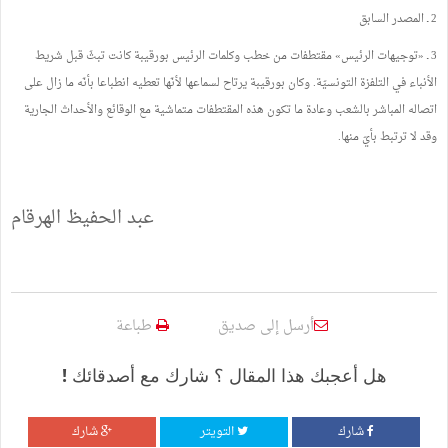
2
ـ
المصدر
السابق
3
ـ
«
توجيهات
الرئيس
»
مقتطفات
من
خطب
وكلمات
الرئيس
بورقيبة
كانت
تبثّ
قبل
شريط
الأنباء
في
التلفزة
التونسيّة
.
وكان
بورقيبة
يرتاح
لسماعها
لأنّها
تعطيه
انطباعا
بأنّه
ما
زال
على
اتصاله
المباشر
بالشعب
وعادة
ما
تكون
هذه
المقتطفات
متماشية
مع
الوقائع
والأحداث
الجارية
وقد
لا
ترتبط
بأيّ
منها
.
عبد
الحفيظ
الهرقام
أرسل إلى صديق
طباعة
هل أعجبك هذا المقال ؟ شارك مع أصدقائك !
شارك
التويتر
شارك