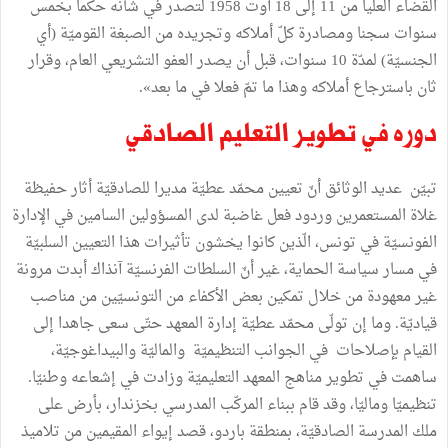
القضاء
العليا
من
11
إلى
18
أوت
1958
لتصدر
في
شأنه
حكما
بخمس
سنوات
سجنا
ومصادرة
كلّ
أملاكه
وتجريده
من
الصبغة
القوميّة
(
أي
الجنسيّة
)
لمدّة
10
سنوات،
قبل
أن
يصدر
العفو
التشريعي
العام،
وقرار
ثان
باسترجاع
أملاكه
وهذا
ما
تمّ
فعلا
في
ما
بعد
»
.
دوره
في
تطوير
التعليم
الصادقي
تبيّن
عديد
الوثائق
أنّ
تعيين
محمّد
عطيّة
مديرا
للصادقيّة
أثار
حفيظة
غلاة
المستعمرين
وردود
فعل
غاضبة
لدى
المسؤولين
السامين
في
الإدارة
الفونسيّة
في
تونس،
الّذين
كانوا
يخشون
تأثيرات
هذا
التعيين
السلبيّة
في
مسار
سياسة
الحماية،
غير
أنّ
السلطات
الفرنسيّة
آنذاك
أبدت
مرونة
غير
معهودة
من
خلال
تمكين
بعض
الأكفاء
من
التونسيّين
من
مناصب
قياديّة
.
وما
إن
تولّى
محمّد
عطيّة
إدارة
المعهد
حتّى
سعى
جاهدا
إلى
القيام
بإصلاحات
في
الجوانب
التنظيميّة
والماليّة
والبيداغوجيّة،
ساهمت
في
تطوير
مناهج
المعهد
التعليميّة
وزادت
في
إشعاعه
وطنيّا
.
تنظيميّا
وماليّا،
وقد
قام
ببناء
المركّب
المدرسي
بخزندار،
بأرض
على
ملك
المدرسة
الصادقيّة،
بمنطقة
باردو،
قصد
إيواء
المقيمين
من
تلاميذ