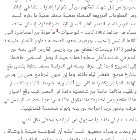
يحرموا
من
نيل
شهائد
تمكّنهم
من
أن
يكونوا
إطارات
عليا
في
البلاد
.
ومن
المعلومات
الطريفة
المتّصلة
بقضيّة
محمّد
عطيّة
ما
ذكره
السيد
عبدالعزيز
قاسم،
المدير
العام
الأسبق
للإذاعة
والتلفزة،
إذ
قال
:
«
ذات
3
مساء
من
صائفة
1982
كانت
«
التوجيهات
»
مأخوذة
من
المحاضرة
التي
ألقاها
الرئيس
[
الحبيب
بورقيبة
]
بمعهد
الصحافة
وعلوم
الأخبار
بتاريخ
9
نوفمبر
1973
ويتحدّث
المقطع
عن
برد
باريس
القارص
الذي
منعه
من
النوم
في
غرفته
بأعلى
سطح
العمارة
حيث
لا
يصل
التسخين،
فاضطرّ
إلى
الخروج
لاجئا
إلى
غرفة
زميله
في
الدراسة
محمّد
عطيّة
بفندق
يقع
بشارع
مونج،
فقضى
ليلة
دافئة
.
وما
إن
انتهى
البرنامج
حتّى
رنّ
جرس
الهاتف
المباشر
وكثيرا
ما
كان
يرنّ
أثناء
وبعد
شريط
الأنباء
بما
لا
يسرّ
وتلقّيت
مكالمة
حانقة
من
شخصيّة
نافذة
في
القصر
:
كيف
وقع
اختيار
هذا
المقطع
ومن
اختاره؟
ماذا
يقول
عنّا
الناس
:
هو
استضاف
الرئيس
في
غرفته
ونحن
نريد
إخراجه
من
بيته
لإيواء
شخصيّة
فلسطينيّة
.
قلت
لا
علم
لي
بذلك
والمسؤول
عن
البرنامج
يحظى
بكلّ
ثقتي
...
ثمّ
وعدت
بإجـــراء
تحقيـــق
.
كنــت
أعلـــم
أنّ
المـــؤسّسة
مليئـــة
بالوشـــاة
...