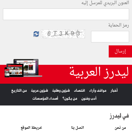
العنون البريدي للمرسل إليه
رمز الحماية
إرسال
ليدرز العربية
أخبار
مواقف وآراء
اقتصاد
شؤون وطنية
شؤون عربية
من التاريخ
أدب وفنون
من يكون؟
أصداء المؤسسات
في ليدرز
من نحن
اتصل بنا
خريطة الموقع