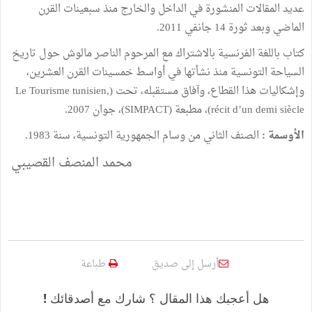
عديد
المقالات
المنشورة
في
الداخل
والخارج
منذ
سبعينات
القرن
الماضي
وبعد
ثو
ر
ة
14
جانفي
2011.
كتاب
باللغة
الفرنسية
بالاشتراك
مع
المرحوم
الناصر
مالوش
حول
تاريخ
السياحة
التونسية
منذ
نشأتها
في
أواسط
خمسينات
القرن
العشرين،
وإشكاليات
هذا
القطاع،
وآفاق
مستقبله،
تحت
(
Le Tourisme tunisien,
récit d’un demi siècle
)
،
مطبعة
(
SIMPACT
)
،
جوان
2007.
الأوسمة
:
الصنف
الثاني
من
وسام
الجمهورية
التونسية،
سنة
1983.
محمد المنصف القصيبي
أرسل إلى صديق
طباعة
هل أعجبك هذا المقال ؟ شارك مع أصدقائك !