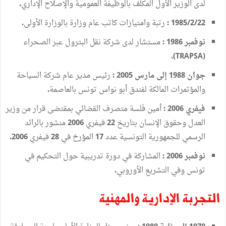
لدى
الوزير
الأول
المكلف
بالوظيفة
العمومية
والإصلاح
الإداري
.
رتبة
وامتيازات
كاتب
عام
وزارة
بالوزارة
الأولى
.
:
1985
/
2
/
2
2
نوفمبر
مستشار
لدى
شركة
نقل
البترول
عبر
الصحراء
1986 :
).
TRAPSA
(
جوان
إلى
مارس
رئيس
مدير
عام
شركة
السياحة
2005 :
1988
والمؤتمرات
المالكة
لفندق
أبو
نواس
تونس
بالعاصمة
.
فيفري
أمين
فَلسة
متصرف
القضائي
بمقتضى
قرار
من
وزير
2006 :
العدل
وحقوق
الإنسان
بتاريخ
فيفري
منشور
بالرائد
2006
22
الرسمي
للجمهورية
التونسية
عدد
المؤرخ
في
فيفري
2006.
28
17
نوفمبر
المشاركة
في
دورة
تدريبية
حول
التحكيم
في
2006 :
تونس
وفي
التشريع
الأوروبي
.
التجربة
الإدارية
والمهنية