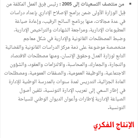
من
منتصف
التسعينات
إلى
رئيس
فِرق
العمل
المكلفة
من
2005 :
قِبل
الوزارة
الأولى
ضمن
برامج
الإصلاح
الإداري
بإعداد
دراسات
في
عدة مجالات،
منها
برنامج
السائح
الرقيب،
وإعادة
صياغة
المطبوعات
الإدارية،
ومراجعة
الشهادات
والتراخيص
الإدارية،
وضبط
المصطلحات
القانونية
والإدارية
في
شكل
معاجم
متخصصة
موضوعة
على
ذمة
مركز
الدراسات
القانونية
والقضائية
التابع
لوزارة
العدل
وحقوق
الإنسان،
ومنها
مصطلحات
الاقتصاد
والتجارة،
والجمارك،
والمحاسبة،
والالتزامات
والعقود،
والشؤون
الاجتماعية،
والوظيفة
العمومية،
والصفقات
العمومية،
ومصطلحات
المادة
الجزائية
التدريس
لمدة
سنوات
بالمدرسة
الوطنية
للإدارة
.
في
إطار
السعي
إلى
تعريب
الإدارة
التونسية
تلقين
أصول
.
الصياغة
الإدارية
لإطارات
وأعوان
الديوان
الوطني
للسياحة
التونسية
.
الإنتاج
الفكري