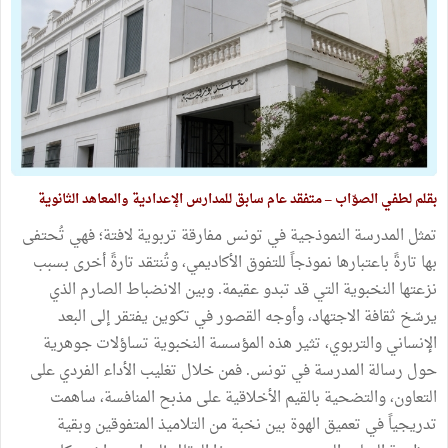
بقلم لطفي الصوّاب – متفقد عام سابق للمدارس الإعدادية والمعاهد الثانوية
تمثل المدرسة النموذجية في تونس مفارقة تربوية لافتة؛ فهي تُحتفى
بها تارةً باعتبارها نموذجاً للتفوق الأكاديمي، وتُنتقد تارةً أخرى بسبب
نزعتها النخبوية التي قد تبدو عقيمة. وبين الانضباط الصارم الذي
يرسّخ ثقافة الاجتهاد، وأوجه القصور في تكوين يفتقر إلى البعد
الإنساني والتربوي، تثير هذه المؤسسة النخبوية تساؤلات جوهرية
حول رسالة المدرسة في تونس. فمن خلال تغليب الأداء الفردي على
التعاون، والتضحية بالقيم الأخلاقية على مذبح المنافسة، ساهمت
تدريجياً في تعميق الهوة بين نخبة من التلاميذ المتفوقين وبقية