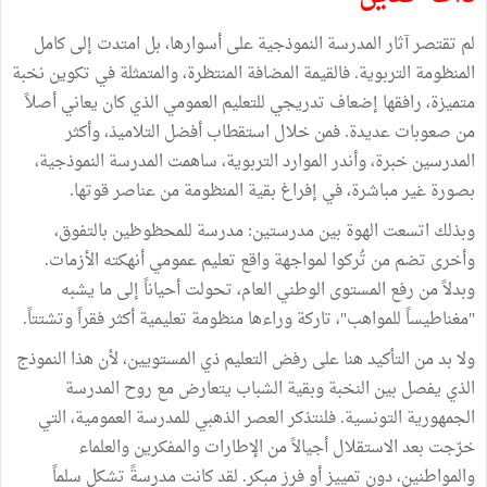
لم تقتصر آثار المدرسة النموذجية على أسوارها، بل امتدت إلى كامل
المنظومة التربوية. فالقيمة المضافة المنتظرة، والمتمثلة في تكوين نخبة
متميزة، رافقها إضعاف تدريجي للتعليم العمومي الذي كان يعاني أصلاً
من صعوبات عديدة. فمن خلال استقطاب أفضل التلاميذ، وأكثر
المدرسين خبرة، وأندر الموارد التربوية، ساهمت المدرسة النموذجية،
بصورة غير مباشرة، في إفراغ بقية المنظومة من عناصر قوتها.
وبذلك اتسعت الهوة بين مدرستين: مدرسة للمحظوظين بالتفوق،
وأخرى تضم من تُركوا لمواجهة واقع تعليم عمومي أنهكته الأزمات.
وبدلاً من رفع المستوى الوطني العام، تحولت أحياناً إلى ما يشبه
"مغناطيساً للمواهب"، تاركة وراءها منظومة تعليمية أكثر فقراً وتشتتاً.
ولا بد من التأكيد هنا على رفض التعليم ذي المستويين، لأن هذا النموذج
الذي يفصل بين النخبة وبقية الشباب يتعارض مع روح المدرسة
الجمهورية التونسية. فلنتذكر العصر الذهبي للمدرسة العمومية، التي
خرّجت بعد الاستقلال أجيالاً من الإطارات والمفكرين والعلماء
والمواطنين، دون تمييز أو فرز مبكر. لقد كانت مدرسةً تشكل سلماً