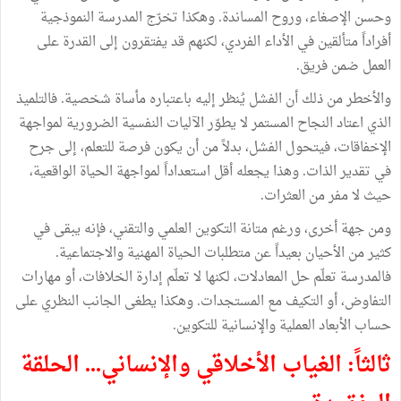
وحسن الإصغاء، وروح المساندة. وهكذا تخرّج المدرسة النموذجية
أفراداً متألقين في الأداء الفردي، لكنهم قد يفتقرون إلى القدرة على
العمل ضمن فريق.
والأخطر من ذلك أن الفشل يُنظر إليه باعتباره مأساة شخصية. فالتلميذ
الذي اعتاد النجاح المستمر لا يطوّر الآليات النفسية الضرورية لمواجهة
الإخفاقات، فيتحول الفشل، بدلاً من أن يكون فرصة للتعلم، إلى جرح
في تقدير الذات. وهذا يجعله أقل استعداداً لمواجهة الحياة الواقعية،
حيث لا مفر من العثرات.
ومن جهة أخرى، ورغم متانة التكوين العلمي والتقني، فإنه يبقى في
كثير من الأحيان بعيداً عن متطلبات الحياة المهنية والاجتماعية.
فالمدرسة تعلّم حل المعادلات، لكنها لا تعلّم إدارة الخلافات، أو مهارات
التفاوض، أو التكيف مع المستجدات. وهكذا يطغى الجانب النظري على
حساب الأبعاد العملية والإنسانية للتكوين.
ثالثاً: الغياب الأخلاقي والإنساني... الحلقة