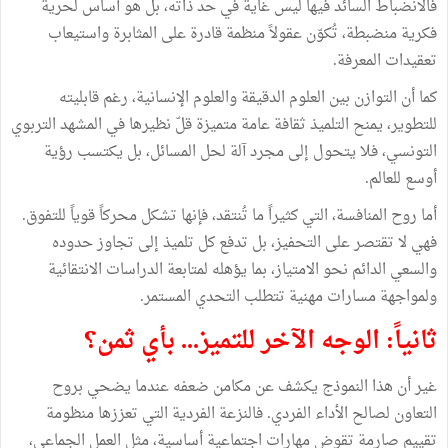
فالانضباط السائد فيها ليس غاية في حد ذاته، بل هو أساس لحرية
فكرية منضبطة، تُكوّن عقولاً منظمة قادرة على المثابرة واستيعاب
تعقيدات المعرفة.
كما أن التوازن بين العلوم الدقيقة والعلوم الإنسانية، رغم قابليته
للتطوير، يمنح التلميذ ثقافة عامة متميزة قلّ نظيرها في المشهد التربوي
التونسي، فلا يتحول إلى مجرد آلة لحل المسائل، بل يكتسب رؤية
أوسع للعالم.
أما روح المنافسة، التي كثيراً ما تُنتقد، فإنها تشكل محركاً قوياً للتفوق.
فهي لا تقتصر على التحفيز، بل تدفع كل تلميذ إلى تجاوز حدوده
والسعي الدائم نحو الامتياز، بما يؤهله لمتابعة الدراسات الانتقائية
ولمواجهة مسارات مهنية تتطلب التحدي المستمر.
ثانياً: الوجه الآخر للتميز... بأي ثمن؟
غير أن هذا النموذج يكشف عن مكامن ضعفه عندما يضحي بروح
التعاون لصالح الأداء الفردي. فالنزعة الفردية التي تعززها منظومة
تقييم صارمة تقوض مهارات اجتماعية أساسية، مثل العمل الجماعي،