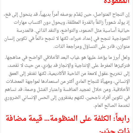
المفقودة
إن النجاح المتواصل، حين يُقدَّم بوصفه أمراً بديهياً، قد يتحول إلى فخ،
إذ يولّد شعوراً زائفاً بالقدرة المطلقة، ويحول دون اكتساب مهارات
حياتية أساسية مثل الصمود، والتواضع، والنقد الذاتي. فالمدرسة
النموذجية تنجح في إعداد خبراء، لكنها لا تنجح دائماً في تكوين إنسان
متوازن، قادر على التساؤل ومراجعة الذات.
ولعل أبرز ما يؤخذ عليها هو غياب البعد الأخلاقي الواضح في مناهجها.
فتركيزها المفرط على الإنتاجية والإنجاز قد يؤدي، من حيث لا تقصد،
إلى تخريج عقول لامعة من الناحية الأكاديمية، لكنها تفتقر إلى العمق
الإنساني، ومهيأة للنجاح المادي أكثر من استعدادها لمواجهة المعضلات
الأخلاقية. ومن خلال تمجيد المنافسة واعتبار الفشل وصمة، قد تساهم
في تكوين أفراد ناجحين، لكنهم يفتقرون إلى الحس الإنساني الضروري
لخدمة الصالح العام.
رابعاً: الكلفة على المنظومة... قيمة مضافة
ذات حدّين