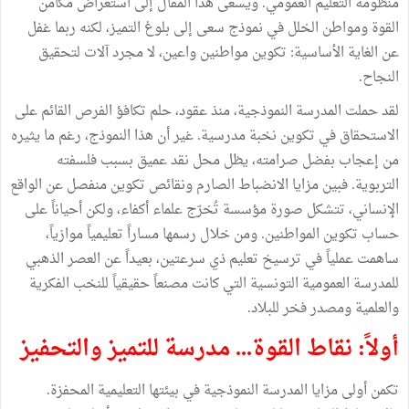
منظومة التعليم العمومي. ويسعى هذا المقال إلى استعراض مكامن
القوة ومواطن الخلل في نموذج سعى إلى بلوغ التميز، لكنه ربما غفل
عن الغاية الأساسية: تكوين مواطنين واعين، لا مجرد آلات لتحقيق
النجاح.
لقد حملت المدرسة النموذجية، منذ عقود، حلم تكافؤ الفرص القائم على
الاستحقاق في تكوين نخبة مدرسية. غير أن هذا النموذج، رغم ما يثيره
من إعجاب بفضل صرامته، يظل محل نقد عميق بسبب فلسفته
التربوية. فبين مزايا الانضباط الصارم ونقائص تكوين منفصل عن الواقع
الإنساني، تتشكل صورة مؤسسة تُخرّج علماء أكفاء، ولكن أحياناً على
حساب تكوين المواطنين. ومن خلال رسمها مساراً تعليمياً موازياً،
ساهمت عملياً في ترسيخ تعليم ذي سرعتين، بعيداً عن العصر الذهبي
للمدرسة العمومية التونسية التي كانت مصنعاً حقيقياً للنخب الفكرية
والعلمية ومصدر فخر للبلاد.
أولاً: نقاط القوة... مدرسة للتميز والتحفيز
تكمن أولى مزايا المدرسة النموذجية في بيئتها التعليمية المحفزة.