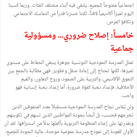
اجتماعياً مفتوحاً للجميع، يلتقي فيه أبناء مختلف الفئات. وربما كسبنا
اليوم تميزاً أكاديمياً لافتاً، لكننا خسرنا قدراً من التماسك الاجتماعي
وتكافؤ الفرص.
خامساً: إصلاح ضروري... ومسؤولية
جماعية
تمثل المدرسة النموذجية التونسية جوهرة ينبغي الحفاظ على مستوى
تميزها، لكنها تحتاج إلى إعادة صقل وتطوير. فهي مطالبة بالجمع بين
التفوق الأكاديمي، والتربية على الصمود، وروح التعاون، والقيم
الأخلاقية. فإعداد نخبة كفؤة ضرورة، أما إعداد نخبة إنسانية فهو
واجب.
ولن يُقاس نجاح المدرسة النموذجية مستقبلاً بعدد المتفوقين الذين
تخرجهم فحسب، بل أيضاً بجودة المواطنين الذين تسهم في تكوينهم،
وبقدرتها على إغناء المنظومة التربوية بأكملها بدلاً من استنزافها. لقد آن
الأوان للعودة إلى نموذج مدرسة عمومية موحدة، عالية الجودة للجميع،