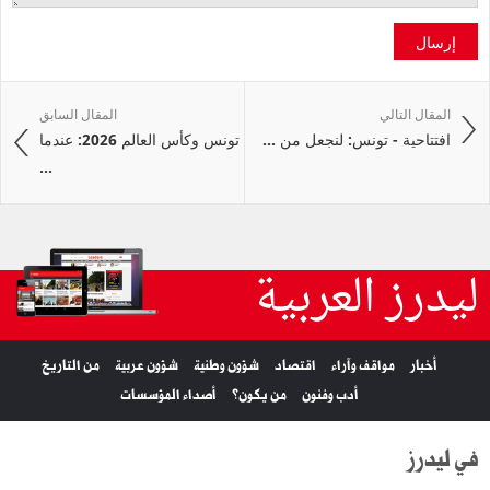
إرسال
المقال التالي
المقال السابق
افتتاحية - تونس: لنجعل من ...
تونس وكأس العالم 2026: عندما
...
ليدرز العربية
أخبار
مواقف وآراء
اقتصاد
شؤون وطنية
شؤون عربية
من التاريخ
أدب وفنون
من يكون؟
أصداء المؤسسات
في ليدرز