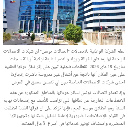
تعلم الشركة الوطنية للاتصالات "اتصالات تونس" ان شبكات الاتصالات
الراجعة لها بمناطق الغزالة ورواد والنصر التابعة لولاية أريانة سجلت
بتاريخ 19 ماي 2026 انقطاعات فجئية تبين على إثر تنقل فرقها التقنية
على عين المكان أنها ناتجة عن أشغال غير مدروسة باشرت إنجازها
احدى شركات الاتصالات الخاصة دون اي تنسيق مسبق في الغرض.
وإذ تعتذر اتصالات تونس لسائر حرفائها بالمناطق المذكورة عن هذه
الانقطاعات الخارجة عن نطاقها التي تزامنت للأسف مع إمتحانات نهاية
السنة ومع انطلاق موسم الحج، فإنها تؤكد على ان فرقها الفنية انطلقت
في القيام بالإصلاحات الضرورية لإعادة تشغيل شبكاتها وتجهيزاتها
المتضررة واستئناف توفير خدماتها في أسرع الآجال الممكنة.