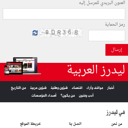
العنون البريدي للمرسل إليه
رمز الحماية
إرسال
ليدرز العربية
أخبار
مواقف وآراء
اقتصاد
شؤون وطنية
شؤون عربية
من التاريخ
أدب وفنون
من يكون؟
أصداء المؤسسات
في ليدرز
من نحن
اتصل بنا
خريطة الموقع