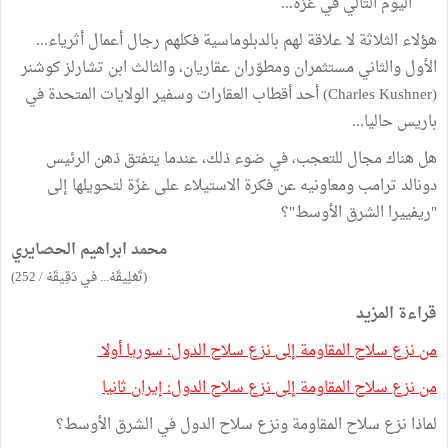
اليوم التالي في غزّة...
هؤلاء الثلاثة لا علاقة لهم بالدبلوماسية فكلهم رجال أعمال أثرياء...
الأول والثاني مستثمران ومطوّران عقاريان، والثالث ابن تشارلز كوشنر
(Charles Kushner) أحد أقطاب العقارات وسفير الولايات المتحدة في
باريس حاليا...
هل هناك مجال للتعجب، في ضوء ذلك، عندما يتفتق ذهن الرئيس
دونالد ترامب ومعاونيه عن فكرة الاستيلاء على غزّة لتحويلها إلى
"ريفييرا الشرق الأوسط"؟
محمد ابراهيم الحصايري
(تَعْلِيقَهْ... في دَقِيقَهْ / 252)
قراءة المزيد
من نزع سلاح المقاومة إلى نزع سلاح الدول: سوريا أولا
من نزع سلاح المقاومة إلى نزع سلاح الدول: إيران ثانيا
لماذا نزع سلاح المقاومة ونزع سلاح الدول في الشرق الأوسط؟