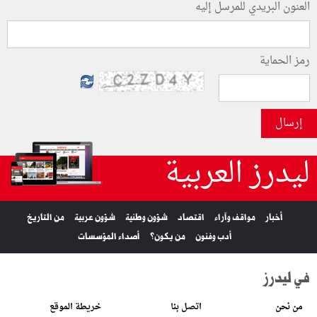
العنون البريدي للمرسل إليه
رمز الحماية
إرسال
ليدرز العربية
أخبار
مواقف وآراء
اقتصاد
شؤون وطنية
شؤون عربية
من التاريخ
أدب وفنون
من يكون؟
أصداء المؤسسات
في ليدرز
من نحن
اتصل بنا
خريطة الموقع