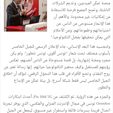
منصة تمكّن المبدعين، وتدعم الشركات
الناشئة، وتمنح الجميع فرصة للاستفادة
من إمكانيات غير محدودة. والأهم، أن
هذا الإنجاز مستوحى من الناس، من
احتياجاتهم وطموحاتهم، ومن الأحلام
التي يمكن تحقيقها بفضل التكنولوجيا."
ولتجسيد هذا البعد الإنساني، جاء الإعلان الرسمي للجيل الخامس
بأسلوب مختلف تحت شعار "تونس أقوى، تونس تتطور". ولم يكن
مجرد ومضة إشهارية، بل قصة مستوحاة من الناس أنفسهم، تعكس
رؤيتهم للمستقبل وكيف ستغير التكنولوجيا حياتهم. إنها رسالة تعبّر عن
روح التقدّم، وتضع الأفراد في قلب هذا التحوّل الرقمي، لتؤكد أن اطلاق
الجيل الخامس ليس فقط شبكة أسرع، بل بيئة تمكّن من الإبداع
والتطور.
وكجزء من هذه الرؤية، تم الكشف عن Fix Jdid 5G، أحدث ابتكارات
Ooredoo تونس في مجال الإنترنت المنزلي والمكتبي، الذي يوفر تجربة
اتصال فريدة بسرعات فائقة واستقرار غير مسبوق، ليجعل من الجيل