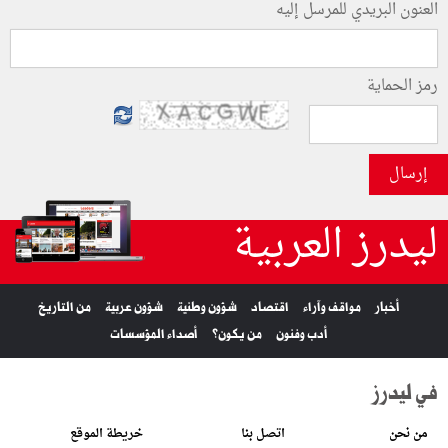
العنون البريدي للمرسل إليه
رمز الحماية
إرسال
ليدرز العربية
أخبار
مواقف وآراء
اقتصاد
شؤون وطنية
شؤون عربية
من التاريخ
أدب وفنون
من يكون؟
أصداء المؤسسات
في ليدرز
من نحن
اتصل بنا
خريطة الموقع